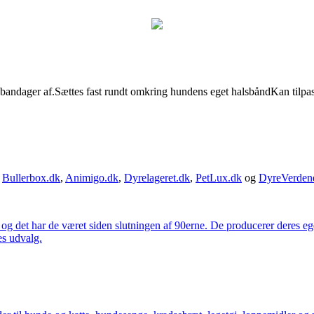
evt. bandager af.Sættes fast rundt omkring hundens eget halsbåndKan tilp
,
Bullerbox.dk
,
Animigo.dk
,
Dyrelageret.dk
,
PetLux.dk
og
DyreVerden
 og det har de været siden slutningen af 90erne. De producerer deres 
es udvalg.