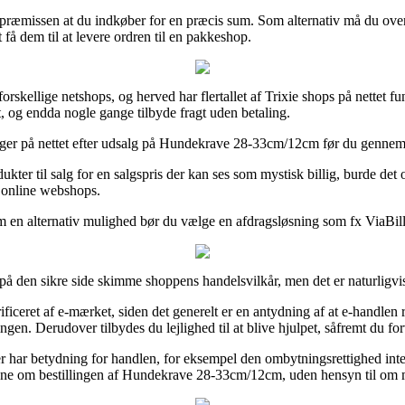
så præmissen at du indkøber for en præcis sum. Som alternativ må du ove
å dem til at levere ordren til en pakkeshop.
orskellige netshops, og herved har flertallet af Trixie shops på nettet 
gt, og endda nogle gange tilbyde fragt uden betaling.
inger på nettet efter udsalg på Hundekrave 28-33cm/12cm før du gennemføre
odukter til salg for en salgspris der kan ses som mystisk billig, burde d
e online webshops.
m en alternativ mulighed bør du vælge en afdragsløsning som fx ViaBill, f
 på den sikre side skimme shoppens handelsvilkår, men det er naturligvi
ificeret af e-mærket, siden det generelt er en antydning af at e-handlen 
n. Derudover tilbydes du lejlighed til at blive hjulpet, såfremt du for
der har betydning for handlen, for eksempel den ombytningsrettighed in
dne om bestillingen af Hundekrave 28-33cm/12cm, uden hensyn til om man 