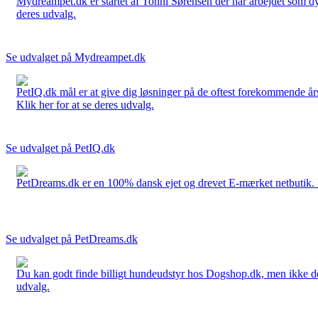
Mydreampet.dk er startet af Tonni Sørensen der har arbejdet som dyre
deres udvalg.
Se udvalget på Mydreampet.dk
PetIQ.dk mål er at give dig løsninger på de oftest forekommende års
Klik her for at se deres udvalg.
Se udvalget på PetIQ.dk
PetDreams.dk er en 100% dansk ejet og drevet E-mærket netbutik. De 
Se udvalget på PetDreams.dk
Du kan godt finde billigt hundeudstyr hos Dogshop.dk, men ikke det b
udvalg.