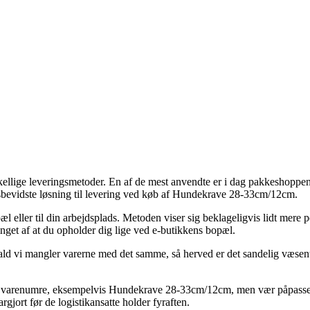
kellige leveringsmetoder. En af de mest anvendte er i dag pakkeshoppen,
sbevidste løsning til levering ved køb af Hundekrave 28-33cm/12cm.
pæl eller til din arbejdsplads. Metoden viser sig beklageligvis lidt mere
nget af at du opholder dig lige ved e-butikkens bopæl.
d vi mangler varerne med det samme, så herved er det sandelig væsentli
varenumre, eksempelvis Hundekrave 28-33cm/12cm, men vær påpasselig da
rgjort før de logistikansatte holder fyraften.