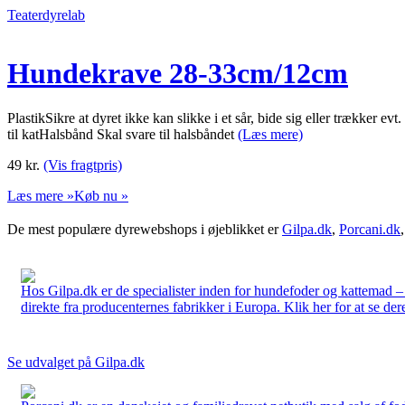
Teaterdyrelab
Hundekrave 28-33cm/12cm
PlastikSikre at dyret ikke kan slikke i et sår, bide sig eller trækker 
til katHalsbånd Skal svare til halsbåndet
(Læs mere)
49
kr.
(Vis fragtpris)
Læs mere »
Køb nu »
De mest populære dyrewebshops i øjeblikket er
Gilpa.dk
,
Porcani.dk
Hos Gilpa.dk er de specialister inden for hundefoder og kattemad –
direkte fra producenternes fabrikker i Europa. Klik her for at se der
Se udvalget på Gilpa.dk