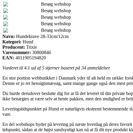
Besøg webshop
Besøg webshop
Besøg webshop
Besøg webshop
Besøg webshop
Navn:
Hundekrave 28-33cm/12cm
Kategori:
Hund
Producent:
Trixie
Varenummer:
30800846
EAN:
4011905194820
Vurderet til
4.1
ud af 5 stjerner baseret på
34
anmeldelser
En stor portion webbutikker i Danmark yder til alt held en række fors
Denne er jo ret hensigtsmæssig, samt mange gange også den mest pri
Du burde derudover beslutte dig for at få det leveret til din private bo
ikke benægtes at være selv at hente pakken, men den mulighed er beti
Leveringstidspunktet på Hund er naturligvis ekstremt bestemmende ifal
vare.
En del webshops byder på levering på næste hverdag på deres favorit 
tidspunkt, sådan at de højst sandsynligt kan nå at få dit nye produkt kla