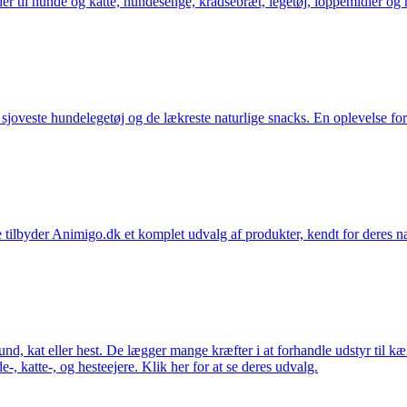
der til hunde og katte, hundesenge, kradsebræt, legetøj, loppemidler og 
t sjoveste hundelegetøj og de lækreste naturlige snacks. En oplevelse for
 tilbyder Animigo.dk et komplet udvalg af produkter, kendt for deres na
 hund, kat eller hest. De lægger mange kræfter i at forhandle udstyr til k
e-, katte-, og hesteejere. Klik her for at se deres udvalg.