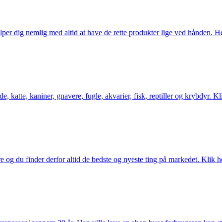
er dig nemlig med altid at have de rette produkter lige ved hånden. Her 
 katte, kaniner, gnavere, fugle, akvarier, fisk, reptiller og krybdyr. Kl
og du finder derfor altid de bedste og nyeste ting på markedet. Klik he