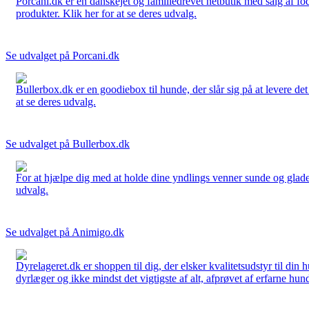
Porcani.dk er en danskejet og familiedrevet netbutik med salg af fo
produkter. Klik her for at se deres udvalg.
Se udvalget på Porcani.dk
Bullerbox.dk er en goodiebox til hunde, der slår sig på at levere de
at se deres udvalg.
Se udvalget på Bullerbox.dk
For at hjælpe dig med at holde dine yndlings venner sunde og glade
udvalg.
Se udvalget på Animigo.dk
Dyrelageret.dk er shoppen til dig, der elsker kvalitetsudstyr til din
dyrlæger og ikke mindst det vigtigste af alt, afprøvet af erfarne hund