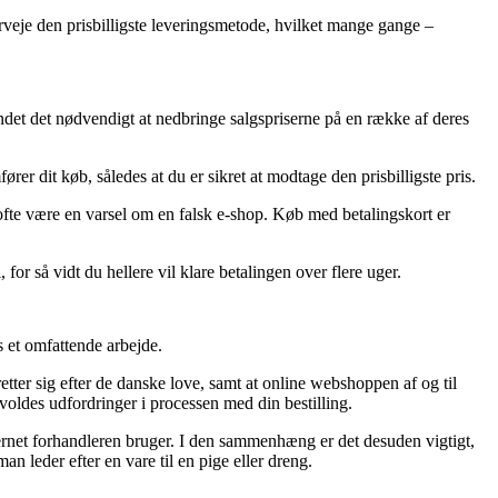
rveje den prisbilligste leveringsmetode, hvilket mange gange –
fundet det nødvendigt at nedbringe salgspriserne på en række af deres
r dit køb, således at du er sikret at modtage den prisbilligste pris.
et ofte være en varsel om en falsk e-shop. Køb med betalingskort er
or så vidt du hellere vil klare betalingen over flere uger.
s et omfattende arbejde.
retter sig efter de danske love, samt at online webshoppen af og til
voldes udfordringer i processen med din bestilling.
ternet forhandleren bruger. I den sammenhæng er det desuden vigtigt,
leder efter en vare til en pige eller dreng.