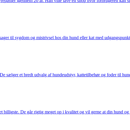
passer igennem 20 år. Han ville lave en shop hvor forbrugeren kan stole 
ager til sygdom og mistrivsel hos din hund eller kat med udgangspunkt 
sælger et bredt udvalg af hundeudstyr, kattetilbehør og foder til hund 
illigste. De går rigtig meget op i kvalitet og vil gerne at din hund og k