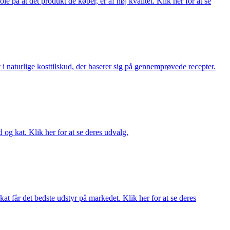
på at det produkt de køber, er af høj kvalitet. Klik her for at se
i naturlige kosttilskud, der baserer sig på gennemprøvede recepter.
og kat. Klik her for at se deres udvalg.
at får det bedste udstyr på markedet. Klik her for at se deres