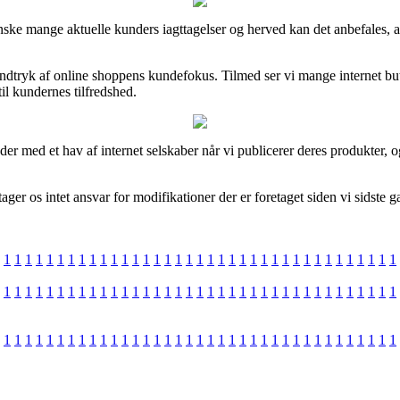
anske mange aktuelle kunders iagttagelser og herved kan det anbefales,
ndtryk af online shoppens kundefokus. Tilmed ser vi mange internet buti
 til kundernes tilfredshed.
der med et hav af internet selskaber når vi publicerer deres produkter, 
ger os intet ansvar for modifikationer der er foretaget siden vi sidste 
1
1
1
1
1
1
1
1
1
1
1
1
1
1
1
1
1
1
1
1
1
1
1
1
1
1
1
1
1
1
1
1
1
1
1
1
1
1
1
1
1
1
1
1
1
1
1
1
1
1
1
1
1
1
1
1
1
1
1
1
1
1
1
1
1
1
1
1
1
1
1
1
1
1
1
1
1
1
1
1
1
1
1
1
1
1
1
1
1
1
1
1
1
1
1
1
1
1
1
1
1
1
1
1
1
1
1
1
1
1
1