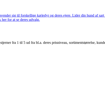
nder sig til forskellige kæledyr og deres ejere. Lider din hund af sart 
k her for at se deres udvalg.
er fra 1 til 5 ud fra bl.a. deres prisniveau, sortimentstørrelse, kunde