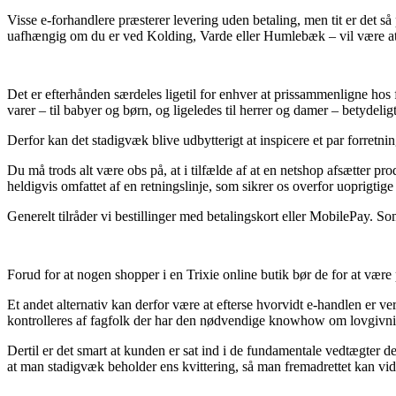
Visse e-forhandlere præsterer levering uden betaling, men tit er det 
uafhængig om du er ved Kolding, Varde eller Humlebæk – vil være at f
Det er efterhånden særdeles ligetil for enhver at prissammenligne hos f
varer – til babyer og børn, og ligeledes til herrer og damer – betydeli
Derfor kan det stadigvæk blive udbytterigt at inspicere et par forretn
Du må trods alt være obs på, at i tilfælde af at en netshop afsætter pr
heldigvis omfattet af en retningslinje, som sikrer os overfor uoprigtig
Generelt tilråder vi bestillinger med betalingskort eller MobilePay. So
Forud for at nogen shopper i en Trixie online butik bør de for at være
Et andet alternativ kan derfor være at efterse hvorvidt e-handlen er ver
kontrolleres af fagfolk der har den nødvendige knowhow om lovgivninge
Dertil er det smart at kunden er sat ind i de fundamentale vedtægter 
at man stadigvæk beholder ens kvittering, så man fremadrettet kan vi