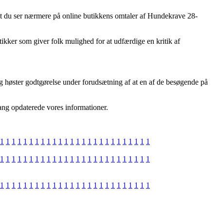
 at du ser nærmere på online butikkens omtaler af Hundekrave 28-
kker som giver folk mulighed for at udfærdige en kritik af
og høster godtgørelse under forudsætning af at en af de besøgende på
gang opdaterede vores informationer.
1
1
1
1
1
1
1
1
1
1
1
1
1
1
1
1
1
1
1
1
1
1
1
1
1
1
1
1
1
1
1
1
1
1
1
1
1
1
1
1
1
1
1
1
1
1
1
1
1
1
1
1
1
1
1
1
1
1
1
1
1
1
1
1
1
1
1
1
1
1
1
1
1
1
1
1
1
1