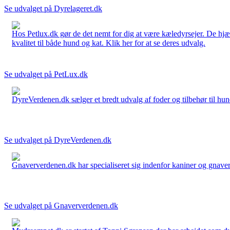
Se udvalget på Dyrelageret.dk
Hos Petlux.dk gør de det nemt for dig at være kæledyrsejer. De hjælp
kvalitet til både hund og kat. Klik her for at se deres udvalg.
Se udvalget på PetLux.dk
DyreVerdenen.dk sælger et bredt udvalg af foder og tilbehør til hunde,
Se udvalget på DyreVerdenen.dk
Gnaververdenen.dk har specialiseret sig indenfor kaniner og gnavere 
Se udvalget på Gnaververdenen.dk