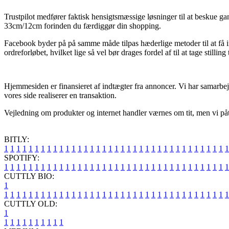
Trustpilot medfører faktisk hensigtsmæssige løsninger til at beskue g
33cm/12cm forinden du færdiggør din shopping.
Facebook byder på på samme måde tilpas hæderlige metoder til at få i
ordreforløbet, hvilket lige så vel bør drages fordel af til at tage stilling
Hjemmesiden er finansieret af indtægter fra annoncer. Vi har samarbej
vores side realiserer en transaktion.
Vejledning om produkter og internet handler værnes om tit, men vi påta
BITLY:
1
1
1
1
1
1
1
1
1
1
1
1
1
1
1
1
1
1
1
1
1
1
1
1
1
1
1
1
1
1
1
1
1
1
1
1
1
SPOTIFY:
1
1
1
1
1
1
1
1
1
1
1
1
1
1
1
1
1
1
1
1
1
1
1
1
1
1
1
1
1
1
1
1
1
1
1
1
1
CUTTLY BIO:
1
1
1
1
1
1
1
1
1
1
1
1
1
1
1
1
1
1
1
1
1
1
1
1
1
1
1
1
1
1
1
1
1
1
1
1
1
1
CUTTLY OLD:
1
1
1
1
1
1
1
1
1
1
1