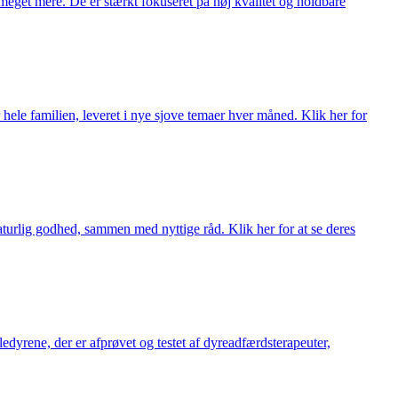
meget mere. De er stærkt fokuseret på høj kvalitet og holdbare
 hele familien, leveret i nye sjove temaer hver måned. Klik her for
turlig godhed, sammen med nyttige råd. Klik her for at se deres
æledyrene, der er afprøvet og testet af dyreadfærdsterapeuter,