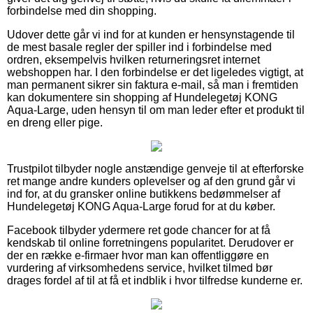
forbindelse med din shopping.
Udover dette går vi ind for at kunden er hensynstagende til
de mest basale regler der spiller ind i forbindelse med
ordren, eksempelvis hvilken returneringsret internet
webshoppen har. I den forbindelse er det ligeledes vigtigt, at
man permanent sikrer sin faktura e-mail, så man i fremtiden
kan dokumentere sin shopping af Hundelegetøj KONG
Aqua-Large, uden hensyn til om man leder efter et produkt til
en dreng eller pige.
Trustpilot tilbyder nogle anstændige genveje til at efterforske
ret mange andre kunders oplevelser og af den grund går vi
ind for, at du gransker online butikkens bedømmelser af
Hundelegetøj KONG Aqua-Large forud for at du køber.
Facebook tilbyder ydermere ret gode chancer for at få
kendskab til online forretningens popularitet. Derudover er
der en række e-firmaer hvor man kan offentliggøre en
vurdering af virksomhedens service, hvilket tilmed bør
drages fordel af til at få et indblik i hvor tilfredse kunderne er.