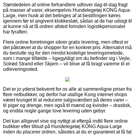
Størstedelen af online forhandlere udlover dag-til-dag fragt
på masser af varer, eksempelvis Hundelegetøj KONG Aqua-
Large, men husk at det betinges af at bestillingen køres
igennem før et angivent klokkeslæt, sådan at de har udsigt til
at kunne nå at få ordren afsted forinden logistikpersonalet
har fyraften.
Flere online forretninger sikrer gratis levering, men oftest er
det påkrævet at du shopper for en konkret pris. Alternativt må
du beslutte sig for den mindst kostelige leveringsmetode,
som i mange tilfælde – ligegyldigt om du befinder sig i Vejle,
Solrød Strand eller Skjern – vil blive at få bragt varerne til et
udleveringssted.
Det er jo yderst bekvemt for os alle at sammenligne priser fra
flere netbutikker, og derfor har utallige Kong internet shops
været tvunget til at reducere salgsværdien på deres varer –
til piger og drenge, men også til mænd og kvinder – drastisk,
og endda nogle gange love levering uden gebyr.
Det kan alligevel vise sig nyttigt at eftergå indtil flere online
butikker efter tilbud på Hundelegetøj KONG Aqua-Large
inden du placerer ordren, således at du er garanteret at få fat