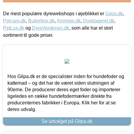
De mest populære dyrewebshops i øjeblikket er
Gilpa.dk
,
Porcani.dk
,
Bullerbox.dk
,
Animigo.dk
,
Dyrelageret.dk
,
PetLux.dk
og
DyreVerdenen.dk
, som alle har et stort
sortiment til gode priser.
Hos Gilpa.dk er de specialister inden for hundefoder og
kattemad – og det har de været siden slutningen af
90erne. De producerer deres eget foder og importerer
ligeledes en række hundefodermærker direkte fra
producenternes fabrikker i Europa. Klik her for at se
deres udvalg.
Se udvalget på Gilpa.dk