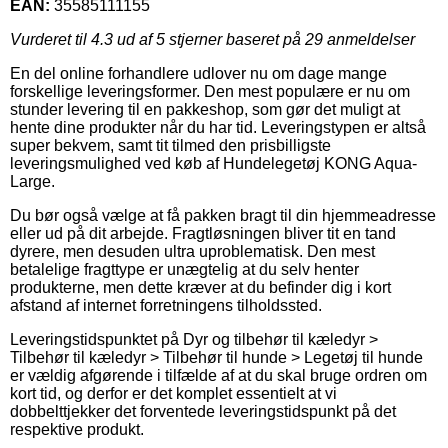
EAN:
35585111155
Vurderet til
4.3
ud af 5 stjerner baseret på
29
anmeldelser
En del online forhandlere udlover nu om dage mange
forskellige leveringsformer. Den mest populære er nu om
stunder levering til en pakkeshop, som gør det muligt at
hente dine produkter når du har tid. Leveringstypen er altså
super bekvem, samt tit tilmed den prisbilligste
leveringsmulighed ved køb af Hundelegetøj KONG Aqua-
Large.
Du bør også vælge at få pakken bragt til din hjemmeadresse
eller ud på dit arbejde. Fragtløsningen bliver tit en tand
dyrere, men desuden ultra uproblematisk. Den mest
betalelige fragttype er unægtelig at du selv henter
produkterne, men dette kræver at du befinder dig i kort
afstand af internet forretningens tilholdssted.
Leveringstidspunktet på Dyr og tilbehør til kæledyr >
Tilbehør til kæledyr > Tilbehør til hunde > Legetøj til hunde
er vældig afgørende i tilfælde af at du skal bruge ordren om
kort tid, og derfor er det komplet essentielt at vi
dobbelttjekker det forventede leveringstidspunkt på det
respektive produkt.