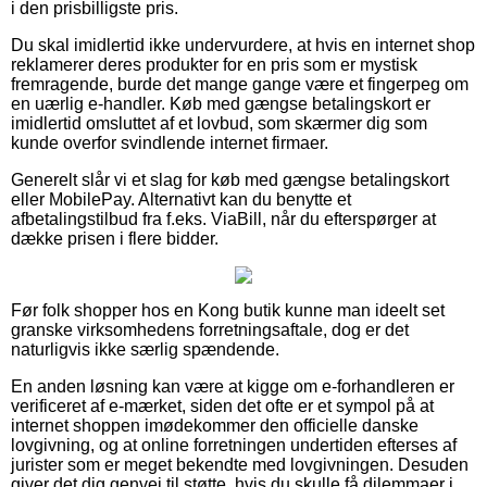
i den prisbilligste pris.
Du skal imidlertid ikke undervurdere, at hvis en internet shop
reklamerer deres produkter for en pris som er mystisk
fremragende, burde det mange gange være et fingerpeg om
en uærlig e-handler. Køb med gængse betalingskort er
imidlertid omsluttet af et lovbud, som skærmer dig som
kunde overfor svindlende internet firmaer.
Generelt slår vi et slag for køb med gængse betalingskort
eller MobilePay. Alternativt kan du benytte et
afbetalingstilbud fra f.eks. ViaBill, når du efterspørger at
dække prisen i flere bidder.
Før folk shopper hos en Kong butik kunne man ideelt set
granske virksomhedens forretningsaftale, dog er det
naturligvis ikke særlig spændende.
En anden løsning kan være at kigge om e-forhandleren er
verificeret af e-mærket, siden det ofte er et sympol på at
internet shoppen imødekommer den officielle danske
lovgivning, og at online forretningen undertiden efterses af
jurister som er meget bekendte med lovgivningen. Desuden
giver det dig genvej til støtte, hvis du skulle få dilemmaer i