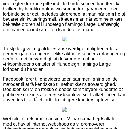
vedtægter der kan spille ind i forbindelse med handlen, fx
hvilken byttepolitik online virksomheden garanterer. I den
forbindelse er det ligeledes afgørende, at man når som helst
bevarer sin kvitteringsmail, således man når som helst kan
bekræfte ordren af Hundetegn flamingo Large, uafhængig
om man er på indkøb til en kvinde eller mand.
Trustpilot giver dig aldeles ønskværdige muligheder for at
gennemgå en længere række aktuelle kunders erfaringer og
derfor er det prisværdigt, at du vurderer online
virksomhedens omtaler af Hundetegn flamingo Large
forinden du handler.
Facebook fører til endvidere uden sammenligning solide
metoder til at få kendskab til netbutikkens troværdighed.
Desuden ser vi en række e-shops som tilbyder kunderne at
publicere en kritik af deres købsoplevelse, hvilket tilmed kan
anvendes til at få et indblik i tidligere kunders oplevelser.
Websitet er reklamefinansieret. Vi har samarbejdsaftaler
med et hav af internet webshops da vi promoverer