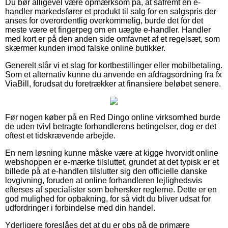
Du bør alligevel være opmærksom på, at såfremt en e-
handler markedsfører et produkt til salg for en salgspris der
anses for overordentlig overkommelig, burde det for det
meste være et fingerpeg om en uægte e-handler. Handler
med kort er på den anden side omfavnet af et regelsæt, som
skærmer kunden imod falske online butikker.
Generelt slår vi et slag for kortbestillinger eller mobilbetaling.
Som et alternativ kunne du anvende en afdragsordning fra fx
ViaBill, forudsat du foretrækker at finansiere beløbet senere.
Før nogen køber på en Red Dingo online virksomhed burde
de uden tvivl betragte forhandlerens betingelser, dog er det
oftest et tidskrævende arbejde.
En nem løsning kunne måske være at kigge hvorvidt online
webshoppen er e-mærke tilsluttet, grundet at det typisk er et
billede på at e-handlen tilslutter sig den officielle danske
lovgivning, foruden at online forhandleren lejlighedsvis
efterses af specialister som behersker reglerne. Dette er en
god mulighed for opbakning, for så vidt du bliver udsat for
udfordringer i forbindelse med din handel.
Yderligere foreslåes det at du er obs på de primære