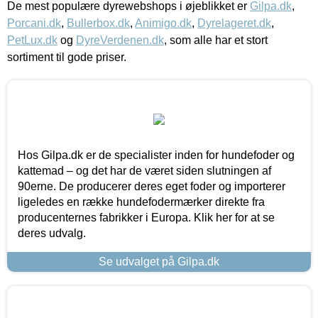
De mest populære dyrewebshops i øjeblikket er
Gilpa.dk
,
Porcani.dk
,
Bullerbox.dk
,
Animigo.dk
,
Dyrelageret.dk
,
PetLux.dk
og
DyreVerdenen.dk
, som alle har et stort
sortiment til gode priser.
Hos Gilpa.dk er de specialister inden for hundefoder og
kattemad – og det har de været siden slutningen af
90erne. De producerer deres eget foder og importerer
ligeledes en række hundefodermærker direkte fra
producenternes fabrikker i Europa. Klik her for at se
deres udvalg.
Se udvalget på Gilpa.dk