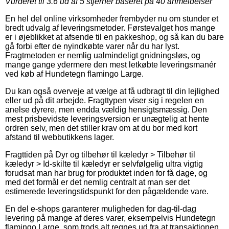
Vurderet til
3.6
ud af 5 stjerner baseret på
40
anmeldelser
En hel del online virksomheder frembyder nu om stunder et
bredt udvalg af leveringsmetoder. Førstevalget hos mange
er i øjeblikket at afsende til en pakkeshop, og så kan du bare
gå forbi efter de nyindkøbte varer når du har lyst.
Fragtmetoden er nemlig ualmindeligt gnidningsløs, og
mange gange ydermere den mest letkøbte leveringsmanér
ved køb af Hundetegn flamingo Large.
Du kan også overveje at vælge at få udbragt til din lejlighed
eller ud på dit arbejde. Fragttypen viser sig i regelen en
anelse dyrere, men endda vældig hensigtsmæssig. Den
mest prisbevidste leveringsversion er unægtelig at hente
ordren selv, men det stiller krav om at du bor med kort
afstand til webbutikkens lager.
Fragttiden på Dyr og tilbehør til kæledyr > Tilbehør til
kæledyr > Id-skilte til kæledyr er selvfølgelig ultra vigtig
forudsat man har brug for produktet inden for få dage, og
med det formål er det nemlig centralt at man ser det
estimerede leveringstidspunkt for den pågældende vare.
En del e-shops garanterer muligheden for dag-til-dag
levering på mange af deres varer, eksempelvis Hundetegn
flamingo Large, som trods alt regnes ud fra at transaktionen