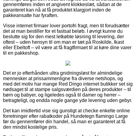
gennemføres inden et angivent klokkeslæt, sådan at de
garanteret kan nå at få produktet klargjort inden de
pakkeansatte har fyraften.
Visse internet firmaer lover portofri fragt, men tit forudsætter
det at man bestiller for et fastsat beløb. I øvrigt kunne du
beslutte sig for den mest letkøbte løsning til levering, der
oftest – uden hensyn til om man er tæt på Roskilde, Ikast
eller Ebeltoft – vil være at få fragtfirmaet til at køre dine varer
til en pakkeshop.
Det er jo efterhånden ultra gnidningsløst for almindelige
mennesker at prissammenligne fra diverse netshops, og
med det motiv har mange Red Dingo internet butikker set sig
nødsaget til at stampe salgsværdien på deres produkter – til
børn og babyer, og ligeledes også til damer og herrer –
betragteligt, og endda nogle gange yde levering uden gebyr.
Det kan imidlertid vise sig gunstigt at checke enkelte online
forretninger efter rabatkoder på Hundetegn flamingo Large
før du gennemfører din handel, så man er garanteret at få
den mindst kostelige pris.