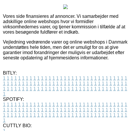
Vores side finansieres af annoncer. Vi samarbejder med
adskillige online webshops hvor vi formidler
virksomhedernes varer, og tjener kommission i tilfælde af at
vores besøgende fuldfører et indkøb.
Vejledning vedrørende varer og online webshops i Danmark
understøttes hele tiden, men det er umuligt for os at give
garantier imod forandringer der muligvis er udarbejdet efter
seneste opdatering af hjemmesidens informationer.
BITLY:
1
1
1
1
1
1
1
1
1
1
1
1
1
1
1
1
1
1
1
1
1
1
1
1
1
1
1
1
1
1
1
1
1
1
1
1
1
1
1
1
1
1
1
1
1
1
1
1
1
1
1
1
1
1
1
1
1
1
1
1
1
1
1
1
1
1
1
1
1
1
1
1
1
1
1
1
1
1
1
1
1
1
1
1
1
1
1
1
1
1
1
1
1
1
1
1
1
1
1
1
SPOTIFY:
1
1
1
1
1
1
1
1
1
1
1
1
1
1
1
1
1
1
1
1
1
1
1
1
1
1
1
1
1
1
1
1
1
1
1
1
1
1
1
1
1
1
1
1
1
1
1
1
1
1
1
1
1
1
1
1
1
1
1
1
1
1
1
1
1
1
1
1
1
1
1
1
1
1
1
1
1
1
1
1
1
1
1
1
1
1
1
1
1
1
1
1
1
1
1
1
1
1
1
1
CUTTLY BIO:
1