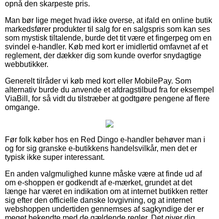
opnå den skarpeste pris.
Man bør lige meget hvad ikke overse, at ifald en online butik
markedsfører produkter til salg for en salgspris som kan ses
som mystisk tiltalende, burde det tit være et fingerpeg om en
svindel e-handler. Køb med kort er imidlertid omfavnet af et
reglement, der dækker dig som kunde overfor snydagtige
webbutikker.
Generelt tilråder vi køb med kort eller MobilePay. Som
alternativ burde du anvende et afdragstilbud fra for eksempel
ViaBill, for så vidt du tilstræber at godtgøre pengene af flere
omgange.
Før folk køber hos en Red Dingo e-handler behøver man i
og for sig granske e-butikkens handelsvilkår, men det er
typisk ikke super interessant.
En anden valgmulighed kunne måske være at finde ud af
om e-shoppen er godkendt af e-mærket, grundet at det
længe har været en indikation om at internet butikken retter
sig efter den officielle danske lovgivning, og at internet
webshoppen undertiden gennemses af sagkyndige der er
meget bekendte med de gældende regler. Det giver dig