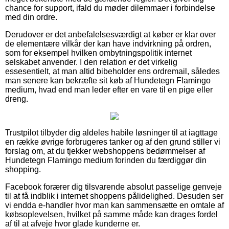
chance for support, ifald du møder dilemmaer i forbindelse
med din ordre.
Derudover er det anbefalelsesværdigt at køber er klar over
de elementære vilkår der kan have indvirkning på ordren,
som for eksempel hvilken ombytningspolitik internet
selskabet anvender. I den relation er det virkelig
essesentielt, at man altid bibeholder ens ordremail, således
man senere kan bekræfte sit køb af Hundetegn Flamingo
medium, hvad end man leder efter en vare til en pige eller
dreng.
Trustpilot tilbyder dig aldeles habile løsninger til at iagttage
en række øvrige forbrugeres tanker og af den grund stiller vi
forslag om, at du tjekker webshoppens bedømmelser af
Hundetegn Flamingo medium forinden du færdiggør din
shopping.
Facebook forærer dig tilsvarende absolut passelige genveje
til at få indblik i internet shoppens pålidelighed. Desuden ser
vi endda e-handler hvor man kan sammensætte en omtale af
købsoplevelsen, hvilket på samme måde kan drages fordel
af til at afveje hvor glade kunderne er.