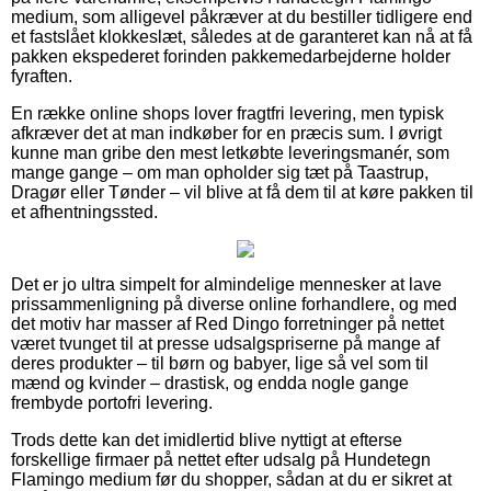
medium, som alligevel påkræver at du bestiller tidligere end
et fastslået klokkeslæt, således at de garanteret kan nå at få
pakken ekspederet forinden pakkemedarbejderne holder
fyraften.
En række online shops lover fragtfri levering, men typisk
afkræver det at man indkøber for en præcis sum. I øvrigt
kunne man gribe den mest letkøbte leveringsmanér, som
mange gange – om man opholder sig tæt på Taastrup,
Dragør eller Tønder – vil blive at få dem til at køre pakken til
et afhentningssted.
Det er jo ultra simpelt for almindelige mennesker at lave
prissammenligning på diverse online forhandlere, og med
det motiv har masser af Red Dingo forretninger på nettet
været tvunget til at presse udsalgspriserne på mange af
deres produkter – til børn og babyer, lige så vel som til
mænd og kvinder – drastisk, og endda nogle gange
frembyde portofri levering.
Trods dette kan det imidlertid blive nyttigt at efterse
forskellige firmaer på nettet efter udsalg på Hundetegn
Flamingo medium før du shopper, sådan at du er sikret at