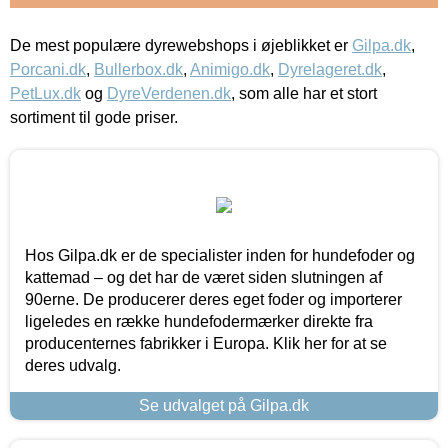
De mest populære dyrewebshops i øjeblikket er
Gilpa.dk
,
Porcani.dk
,
Bullerbox.dk
,
Animigo.dk
,
Dyrelageret.dk
,
PetLux.dk
og
DyreVerdenen.dk
, som alle har et stort
sortiment til gode priser.
Hos Gilpa.dk er de specialister inden for hundefoder og
kattemad – og det har de været siden slutningen af
90erne. De producerer deres eget foder og importerer
ligeledes en række hundefodermærker direkte fra
producenternes fabrikker i Europa. Klik her for at se
deres udvalg.
Se udvalget på Gilpa.dk