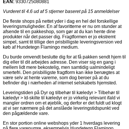
EAN:
9330725080881
Vurderet til
4.6
ud af 5 stjerner baseret på
15
anmeldelser
De fleste shops på nettet yder i dag en hel del forskellige
leveringsmuligheder. En af favoritterne er nu om stunder at
afsende til en pakkeshop, som gør at du kan hente dine
produkter når det passer dig. Fragtformen er jo ekstremt
simpel, samt tit tillige den prisbilligste leveringsversion ved
køb af Hundetegn Flamingo medium.
Du burde omvendt beslutte dig for at få pakken sendt hjem til
dig eller til dit arbejdes adresse. Den viser sig en gang i
mellem lidt mere bekostelig, men samtidig ualmindeligt
smertefri. Den prisbilligste fragtform kan ikke benægtes at
være selv at hente varerne, som dog beroer på at du
befinder dig i nærheden af internet selskabets hjemsted.
Leveringstiden på Dyr og tilbehør til kæledyr > Tilbehør til
kæledyr > Id-skilte til kæledyr er jo virkelig relevant ifald vi
mangler ordren om et øjeblik, og derfor er det fuldt ud klogt
at vi ser nærmere på det anslåede leveringstidspunkt ved
den pågældende vare.
En stor portion online webshops yder 1 hverdags levering
på flere varenumre, eksempelvis Hundetegn Flamingo