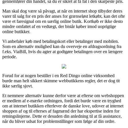
gennemfører din handel, så du er sikret at få fat i den skarpeste pris.
Man skal dog være så påvagt, at når en internet shop tilbyder deres
varer til salg for en pris der anses for grænseløst letkøbt, kan det ofte
være et faresignal om en uærlig online butik. Kortkøb er ikke desto
mindre omfattet af en vedtægt, der bistår køber imod uoprigtige
online butikker.
Vi anbefaler køb med betalingskort eller betalinger med mobilen.
Som en alternativ mulighed kan du overveje en afdragsordning fra
f.eks. ViaBill, hvis du agter at godtgøre betalingen over en længere
periode.
Forud for at nogen bestiller i en Red Dingo online virksomhed
burde man helt sikkert skimme webbutikkens regler, det er dog tit
ikke særlig sjovt.
Et nemmere alternativ kunne derfor være at efterse om webshoppen
er medlem af e-mærke ordningen, fordi det burde være en tryghed
om at internet butikken efterlever de danske love, udover at internet
shoppen af og til efterses af fagmænd der har ekspertise inden for
retningslinjerne. Dette er desuden din anledning til at få assistance,
når du bliver udsat for problemstillinger som følge af din ordre.