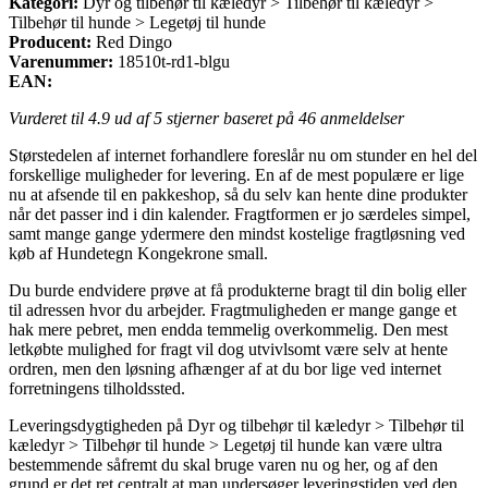
Kategori:
Dyr og tilbehør til kæledyr > Tilbehør til kæledyr >
Tilbehør til hunde > Legetøj til hunde
Producent:
Red Dingo
Varenummer:
18510t-rd1-blgu
EAN:
Vurderet til
4.9
ud af 5 stjerner baseret på
46
anmeldelser
Størstedelen af internet forhandlere foreslår nu om stunder en hel del
forskellige muligheder for levering. En af de mest populære er lige
nu at afsende til en pakkeshop, så du selv kan hente dine produkter
når det passer ind i din kalender. Fragtformen er jo særdeles simpel,
samt mange gange ydermere den mindst kostelige fragtløsning ved
køb af Hundetegn Kongekrone small.
Du burde endvidere prøve at få produkterne bragt til din bolig eller
til adressen hvor du arbejder. Fragtmuligheden er mange gange et
hak mere pebret, men endda temmelig overkommelig. Den mest
letkøbte mulighed for fragt vil dog utvivlsomt være selv at hente
ordren, men den løsning afhænger af at du bor lige ved internet
forretningens tilholdssted.
Leveringsdygtigheden på Dyr og tilbehør til kæledyr > Tilbehør til
kæledyr > Tilbehør til hunde > Legetøj til hunde kan være ultra
bestemmende såfremt du skal bruge varen nu og her, og af den
grund er det ret centralt at man undersøger leveringstiden ved den