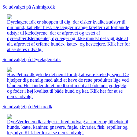
Se udvalget på Animigo.dk
Dyrelageret.dk er shoppen til dig, der elsker kvalitetsudstyr til
din hund, kat eller hest. De lægger mange kræfter i at forhandle
udstyr til kæledyrene, der er afprøvet og testet af
dyreadfærdsterapeuter, dyrlæger og ikke mindst det vigtigste af
alt, afprøvet af erfarne hunde-, katte-, og hesteejere. Klik her for
at se deres udvalg.
Se udvalget på Dyrelageret.dk
Hos Petlux.dk gør de det nemt for dig at være kæledyrsejer. De
hjælper dig nemlig med altid at have de rette produkter lige ved
hånden. Her finder du et bredt sortiment af både udstyr, legetøj
og foder i høj kvalitet til både hund og kat. Klik her for at se
deres udvalg.
Se udvalget på PetLux.dk
DyreVerdenen.dk sælger et bredt udvalg af foder og tilbehør til
hunde, katte, kaniner, gnavere, fugle, akvarier, fisk, reptiller og
krybdyr. Klik her for at se deres udvalg.