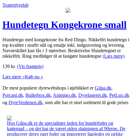
Teaterdyrelab
Hundetegn Kongekrone small
Hundetegn med kongekrone fra Red Dingo. Nikkelfri hundetegn i
top kvalitet i rustfri stål og emalje inkl. indgravering og levering.
Navneskiltet kan fås i 3 størrelser. Beskrivelse Hundetegnet er
nikkelfrit. Ring medfølger til at fastgøre hundetegne
(Læs mere)
139
kr.
(Vis fragtpris)
Læs mere »
Køb nu »
De mest populære dyrewebshops i øjeblikket er
Gilpa.dk
,
Porcani.dk
,
Bullerbox.dk
,
Animigo.dk
,
Dyrelageret.dk
,
PetLux.dk
og
DyreVerdenen.dk
, som alle har et stort sortiment til gode priser.
Hos Gilpa.dk er de specialister inden for hundefoder og
kattemad – og det har de været siden slutningen af 90erne. De
producerer deres eget foder og importerer ligeledes en række