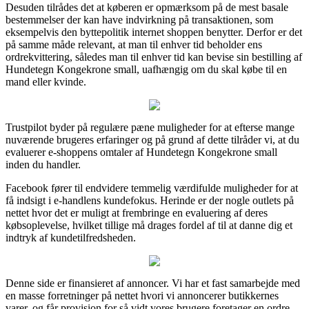
Desuden tilrådes det at køberen er opmærksom på de mest basale
bestemmelser der kan have indvirkning på transaktionen, som
eksempelvis den byttepolitik internet shoppen benytter. Derfor er det
på samme måde relevant, at man til enhver tid beholder ens
ordrekvittering, således man til enhver tid kan bevise sin bestilling af
Hundetegn Kongekrone small, uafhængig om du skal købe til en
mand eller kvinde.
Trustpilot byder på regulære pæne muligheder for at efterse mange
nuværende brugeres erfaringer og på grund af dette tilråder vi, at du
evaluerer e-shoppens omtaler af Hundetegn Kongekrone small
inden du handler.
Facebook fører til endvidere temmelig værdifulde muligheder for at
få indsigt i e-handlens kundefokus. Herinde er der nogle outlets på
nettet hvor det er muligt at frembringe en evaluering af deres
købsoplevelse, hvilket tillige må drages fordel af til at danne dig et
indtryk af kundetilfredsheden.
Denne side er finansieret af annoncer. Vi har et fast samarbejde med
en masse forretninger på nettet hvori vi annoncerer butikkernes
varer, og får provision for så vidt vores brugere foretager en ordre.