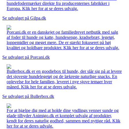
hundefodermærker direkte fra producenternes fabrikker i
Europa. Klik her for at se deres udvalg.
Se udvalget på Gilpa.dk
Porcani.dk er en danskejet og familiedrevet netbutik med salg
af foder til hunde og katte, hundesenge, kradsebræt, legetøj,
loppemidler og meget mere. De er stærkt fokuseret på høj
kvalitet og holdbare produkter. Klik her for at se deres udvalg.
Se udvalget på Porcani.dk
Bullerbox.dk er en goodiebox til hunde, der slår sig på at levere
det sjoveste hundelegetøj og de lækreste naturlige snacks. En
oplevelse for hele familien, leveret i nye sjove temaer hver
måned. Klik her for at se deres udvalg.
Se udvalget på Bullerbox.dk
For at hjælpe dig med at holde dine yndlings venner sunde og
glade tilbyder Animigo.dk et komplet udvalg af produkter,
kendt for deres naturlig godhed, sammen med nyttige råd. Klik
her for at se deres udvalg.