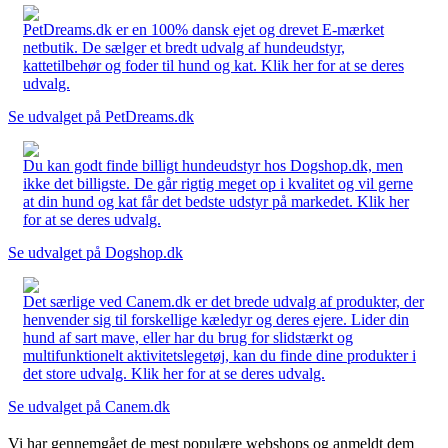
PetDreams.dk er en 100% dansk ejet og drevet E-mærket
netbutik. De sælger et bredt udvalg af hundeudstyr,
kattetilbehør og foder til hund og kat. Klik her for at se deres
udvalg.
Se udvalget på PetDreams.dk
Du kan godt finde billigt hundeudstyr hos Dogshop.dk, men
ikke det billigste. De går rigtig meget op i kvalitet og vil gerne
at din hund og kat får det bedste udstyr på markedet. Klik her
for at se deres udvalg.
Se udvalget på Dogshop.dk
Det særlige ved Canem.dk er det brede udvalg af produkter, der
henvender sig til forskellige kæledyr og deres ejere. Lider din
hund af sart mave, eller har du brug for slidstærkt og
multifunktionelt aktivitetslegetøj, kan du finde dine produkter i
det store udvalg. Klik her for at se deres udvalg.
Se udvalget på Canem.dk
Vi har gennemgået de mest populære webshops og anmeldt dem