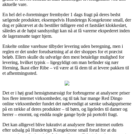
aktuelle vare.
En hel del e-forretninger frembyder 1 dags fragt på deres bedst
sælgende produkter, eksempelvis Hundetegn Kongekrone small, der
dog er påkrævet at du bestiller tidligere end et fastslået klokkeslæt,
således at de højst sandsynligt kan nå at få varerne ekspederet inden
de lageransatte tager hjem.
Enkelte online varehuse tilbyder levering uden beregning, men i
reglen er det under forudsætning af at der shoppes for et præcist
beløb. Ellers skulle du udvælge den mest betalelige mulighed for
levering, hvilket typisk – ligegyldigt om man befinder sig nær
Herning, Ikast eller Ribe – vil være at få dem til at levere pakken til
et afhentningssted.
Det er i høj grad hensigtsmæssigt for forbrugerne at analysere priser
hos flere internet virksomheder, og til tak har mange Red Dingo
online virksomheder fundet det nødvendigt at sænke udsalgspriserne
på en række af deres produkter – til børn, og ligeledes til damer og
herrer – enormt, og endda nogle gange byde på portofri fragt.
Det kan alligevel blive lukrativt at analysere flere internet outlets
efter udsalg på Hundetegn Kongekrone small forud for at du