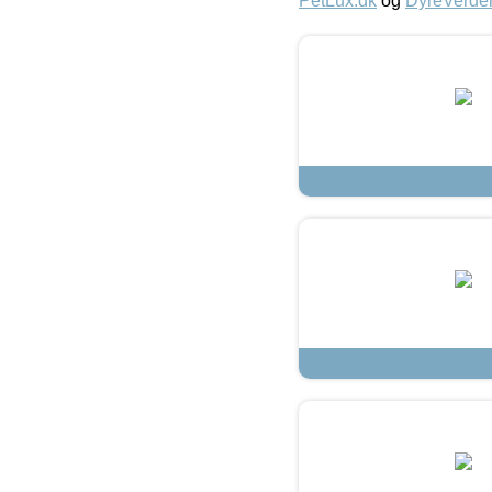
PetLux.dk
og
DyreVerde