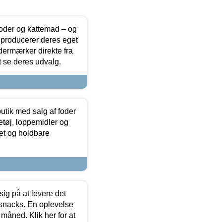
foder og kattemad – og
 producerer deres eget
dermærker direkte fra
t se deres udvalg.
utik med salg af foder
etøj, loppemidler og
tet og holdbare
sig på at levere det
 snacks. En oplevelse
 måned. Klik her for at