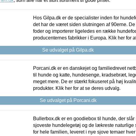
nen.dk
, som alle har et stort sortiment til gode priser.
Hos Gilpa.dk er de specialister inden for hunde
det har de været siden slutningen af 90erne. De
foder og importerer ligeledes en række hundefo
producenternes fabrikker i Europa. Klik her for a
Se udvalget på Gilpa.dk
Porcani.dk er en danskejet og familiedrevet netb
til hunde og katte, hundesenge, kradsebræt, leg
meget mere. De er stærkt fokuseret på høj kvali
produkter. Klik her for at se deres udvalg.
Se udvalget på Porcani.dk
Bullerbox.dk er en goodiebox til hunde, der slår 
sjoveste hundelegetøj og de lækreste naturlige
for hele familien, leveret i nye sjove temaer hver