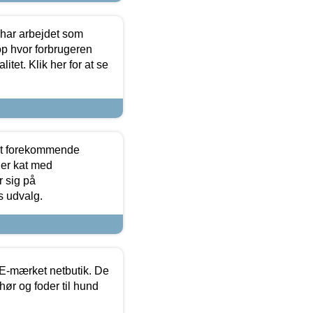
 har arbejdet som
op hvor forbrugeren
itet. Klik her for at se
est forekommende
ler kat med
r sig på
s udvalg.
E-mærket netbutik. De
hør og foder til hund