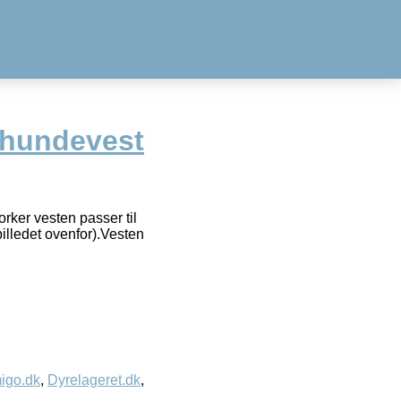
 hundevest
orker vesten passer til
illedet ovenfor).Vesten
igo.dk
,
Dyrelageret.dk
,