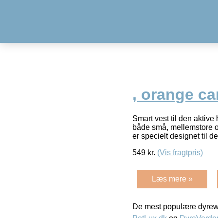
, orange c
Smart vest til den aktive
både små, mellemstore og 
er specielt designet til d
549
kr.
(Vis fragtpris)
Læs mere »
De mest populære dyrewe