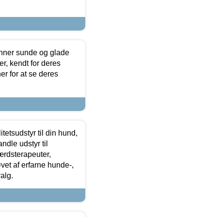
enner sunde og glade
r, kendt for deres
r for at se deres
tetsudstyr til din hund,
ndle udstyr til
ærdsterapeuter,
øvet af erfarne hunde-,
alg.