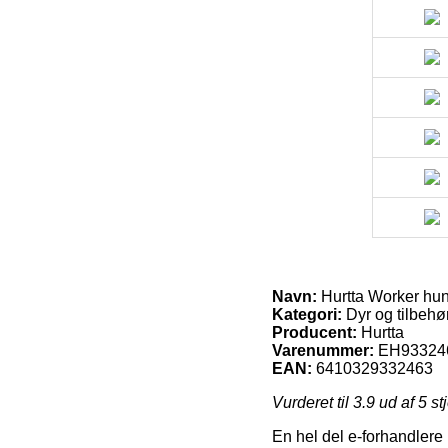
Navn:
Hurtta Worker hun
Kategori:
Dyr og tilbehør
Producent:
Hurtta
Varenummer:
EH93324
EAN:
6410329332463
Vurderet til
3.9
ud af 5 st
En hel del e-forhandlere