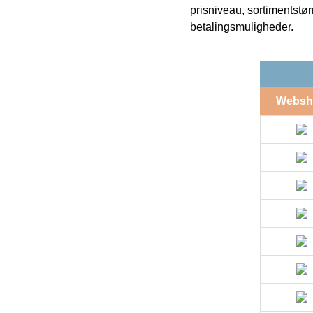
prisniveau, sortimentstø
betalingsmuligheder.
Websh