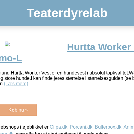
Teaterdyrelab
Hurtta Worker
amo-L
 hund Hurtta Worker Vest er en hundevest i absolut topkvalitet.W
store hunde.I kan finde jeres størrelse i størrelsesguiden (se b
en
(Læs mere)
Køb nu »
bshops i øjeblikket er
Gilpa.dk
,
Porcani.dk
,
Bullerbox.dk
,
Anim