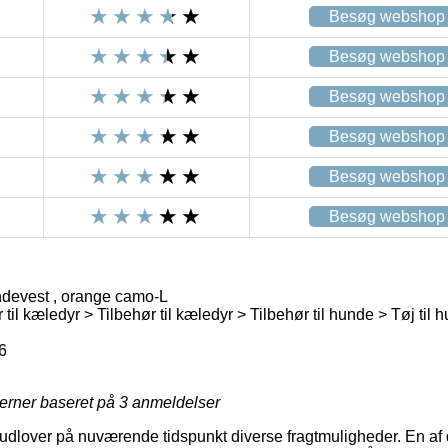
Besøg webshop
Besøg webshop
Besøg webshop
Besøg webshop
Besøg webshop
Besøg webshop
devest , orange camo-L
 til kæledyr > Tilbehør til kæledyr > Tilbehør til hunde > Tøj til 
6
jerner baseret på
3
anmeldelser
 udlover på nuværende tidspunkt diverse fragtmuligheder. En a