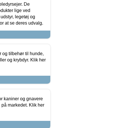
æledyrsejer. De
odukter lige ved
udstyr, legetøj og
 for at se deres udvalg.
og tilbehør til hunde,
ller og krybdyr. Klik her
or kaniner og gnavere
g på markedet. Klik her