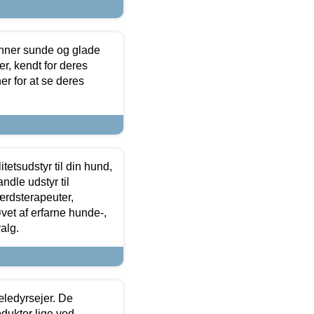
enner sunde og glade
r, kendt for deres
r for at se deres
tetsudstyr til din hund,
ndle udstyr til
ærdsterapeuter,
øvet af erfarne hunde-,
alg.
æledyrsejer. De
odukter lige ved