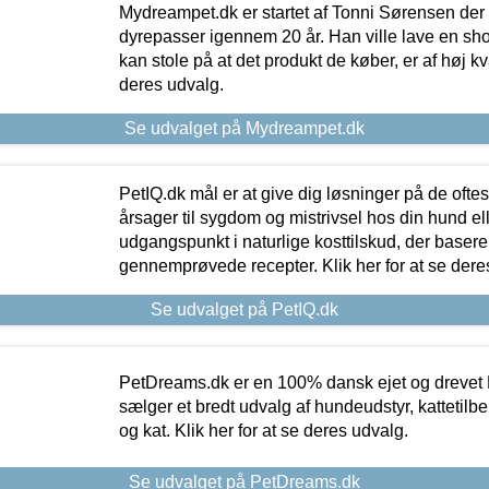
Mydreampet.dk er startet af Tonni Sørensen der
dyrepasser igennem 20 år. Han ville lave en sh
kan stole på at det produkt de køber, er af høj kval
deres udvalg.
Se udvalget på Mydreampet.dk
PetIQ.dk mål er at give dig løsninger på de oft
årsager til sygdom og mistrivsel hos din hund el
udgangspunkt i naturlige kosttilskud, der basere
gennemprøvede recepter. Klik her for at se dere
Se udvalget på PetIQ.dk
PetDreams.dk er en 100% dansk ejet og drevet 
sælger et bredt udvalg af hundeudstyr, kattetilbe
og kat. Klik her for at se deres udvalg.
Se udvalget på PetDreams.dk