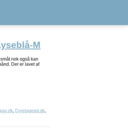
Lyseblå-M
r småt nok også kan
ånd. Der er lavet af
igo.dk
,
Dyrelageret.dk
,