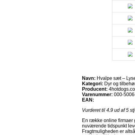
Navn:
Hvalpe sæt – Lys
Kategori:
Dyr og tilbehør
Producent:
4hotdogs.c
Varenummer:
000-5006
EAN:
Vurderet til
4.9
ud af 5 st
En række online firmaer 
nuværende tidspunkt leve
Fragtmuligheden er alts