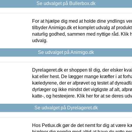
Se udvalget på Bullerbox.dk
For at hjælpe dig med at holde dine yndlings v
tilbyder Animigo.dk et komplet udvalg af produkte
naturlig godhed, sammen med nyttige råd. Klik he
udvalg.
Se udvalget på Animigo.dk
Dyrelageret.dk er shoppen til dig, der elsker kvali
kat eller hest. De lægger mange kræfter i at forha
kæledyrene, der er afprøvet og testet af dyreadf
dyrlæger og ikke mindst det vigtigste af alt, afpr
katte-, og hesteejere. Klik her for at se deres udv
Se udvalget på Dyrelageret.dk
Hos Petlux.dk gør de det nemt for dig at være k
hjælper dig nemlig med altid at have de rette pr