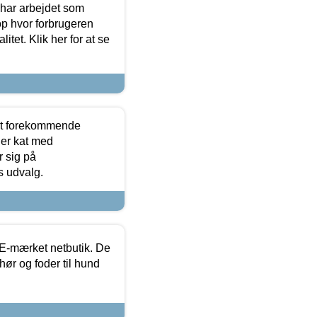
 har arbejdet som
op hvor forbrugeren
itet. Klik her for at se
est forekommende
ler kat med
r sig på
s udvalg.
E-mærket netbutik. De
hør og foder til hund