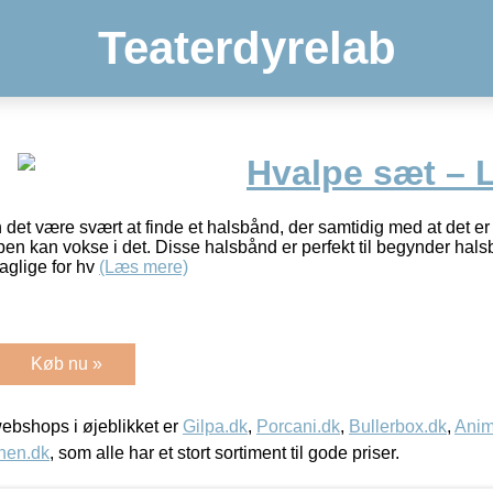
Teaterdyrelab
Hvalpe sæt – 
 det være svært at finde et halsbånd, der samtidig med at det e
en kan vokse i det. Disse halsbånd er perfekt til begynder halsb
aglige for hv
(Læs mere)
Køb nu »
bshops i øjeblikket er
Gilpa.dk
,
Porcani.dk
,
Bullerbox.dk
,
Anim
nen.dk
, som alle har et stort sortiment til gode priser.