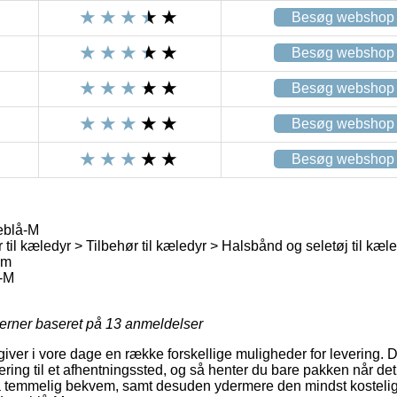
Besøg webshop
Besøg webshop
Besøg webshop
Besøg webshop
Besøg webshop
eblå-M
 til kæledyr > Tilbehør til kæledyr > Halsbånd og seletøj til kæl
om
-M
jerner baseret på
13
anmeldelser
giver i vore dage en række forskellige muligheder for levering.
ring til et afhentningssted, og så henter du bare pakken når det
å temmelig bekvem, samt desuden ydermere den mindst kostelig