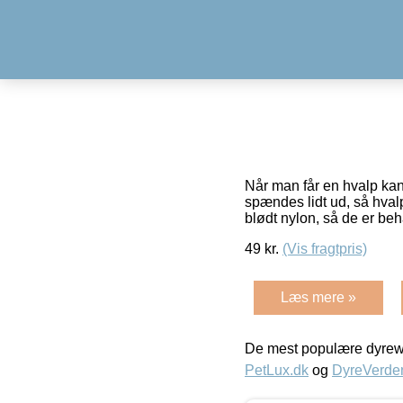
Når man får en hvalp kan
spændes lidt ud, så hvalp
blødt nylon, så de er beh
49
kr.
(Vis fragtpris)
Læs mere »
De mest populære dyrewe
PetLux.dk
og
DyreVerde