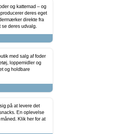
foder og kattemad – og
 producerer deres eget
dermærker direkte fra
t se deres udvalg.
utik med salg af foder
etøj, loppemidler og
tet og holdbare
sig på at levere det
 snacks. En oplevelse
 måned. Klik her for at