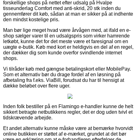
forskellige shops på nettet efter udsalg på Hvalpe
tisseunderlag Comfort med anti-skrid, 20 stk inden du
gennemfører dit køb, sådan at man er sikker på at indhente
den mindst kostelige pris.
Man bør lige meget hvad være årvågen med, at ifald en e-
shop sælger varer til en udsalgspris som virker hamrende
letkøbt, kunne det for det meste være et faresignal om en
uægte e-butik. Køb med kort er heldigvis en del af en regel,
der dækker dig som kunde overfor svindlende internet
shops.
Vi tilråder køb med gængse betalingskort eller MobilePay.
Som et alternativ bør du drage fordel af en løsning på
afbetaling fra f.eks. ViaBill, forudsat du har til hensigt at
dække beløbet over flere uger.
Inden folk bestiller på en Flamingo e-handler kunne de helt
sikkert betragte netbutikkens regler, det er dog uden tvivl et
tidskrævende arbejde.
Et andet alternativ kunne måske være at bemærke hvorvidt
online butikken er støttet af e-mærket, grundet at det bør
være en erklæring om at e-forhandleren efterfølger de