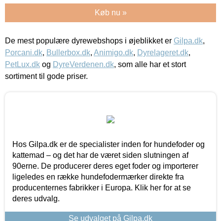
Køb nu »
De mest populære dyrewebshops i øjeblikket er
Gilpa.dk
,
Porcani.dk
,
Bullerbox.dk
,
Animigo.dk
,
Dyrelageret.dk
,
PetLux.dk
og
DyreVerdenen.dk
, som alle har et stort
sortiment til gode priser.
Hos Gilpa.dk er de specialister inden for hundefoder og
kattemad – og det har de været siden slutningen af
90erne. De producerer deres eget foder og importerer
ligeledes en række hundefodermærker direkte fra
producenternes fabrikker i Europa. Klik her for at se
deres udvalg.
Se udvalget på Gilpa.dk