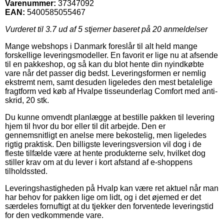
Varenummer:
37347092
EAN:
5400585055467
Vurderet til
3.7
ud af 5 stjerner baseret på
20
anmeldelser
Mange webshops i Danmark foreslår til alt held mange
forskellige leveringsmodeller. En favorit er lige nu at afsende
til en pakkeshop, og så kan du blot hente din nyindkøbte
vare når det passer dig bedst. Leveringsformen er nemlig
ekstremt nem, samt desuden ligeledes den mest betalelige
fragtform ved køb af Hvalpe tisseunderlag Comfort med anti-
skrid, 20 stk.
Du kunne omvendt planlægge at bestille pakken til levering
hjem til hvor du bor eller til dit arbejde. Den er
gennemsnitligt en anelse mere bekostelig, men ligeledes
rigtig praktisk. Den billigste leveringsversion vil dog i de
fleste tilfælde være at hente produkterne selv, hvilket dog
stiller krav om at du lever i kort afstand af e-shoppens
tilholdssted.
Leveringshastigheden på Hvalp kan være ret aktuel når man
har behov for pakken lige om lidt, og i det øjemed er det
særdeles fornuftigt at du tjekker den forventede leveringstid
for den vedkommende vare.