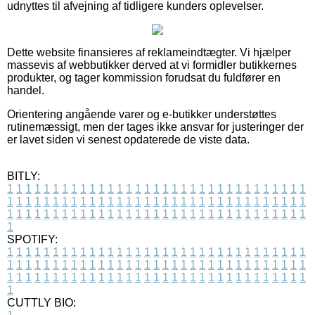
udnyttes til afvejning af tidligere kunders oplevelser.
Dette website finansieres af reklameindtægter. Vi hjælper
massevis af webbutikker derved at vi formidler butikkernes
produkter, og tager kommission forudsat du fuldfører en
handel.
Orientering angående varer og e-butikker understøttes
rutinemæssigt, men der tages ikke ansvar for justeringer der
er lavet siden vi senest opdaterede de viste data.
BITLY:
1
1
1
1
1
1
1
1
1
1
1
1
1
1
1
1
1
1
1
1
1
1
1
1
1
1
1
1
1
1
1
1
1
1
1
1
1
1
1
1
1
1
1
1
1
1
1
1
1
1
1
1
1
1
1
1
1
1
1
1
1
1
1
1
1
1
1
1
1
1
1
1
1
1
1
1
1
1
1
1
1
1
1
1
1
1
1
1
1
1
1
1
1
1
1
1
1
1
1
1
SPOTIFY:
1
1
1
1
1
1
1
1
1
1
1
1
1
1
1
1
1
1
1
1
1
1
1
1
1
1
1
1
1
1
1
1
1
1
1
1
1
1
1
1
1
1
1
1
1
1
1
1
1
1
1
1
1
1
1
1
1
1
1
1
1
1
1
1
1
1
1
1
1
1
1
1
1
1
1
1
1
1
1
1
1
1
1
1
1
1
1
1
1
1
1
1
1
1
1
1
1
1
1
1
CUTTLY BIO: