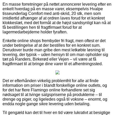
En masse forretninger på nettet annoncerer levering efter en
enkelt hverdag på en masse varer, eksempelvis Hvalpe
tisseunderlag Comfort med anti-skrid, 20 stk, men som
imidlertid afhænger af at ordren laves forud for et konkret
klokkeslæt, med det formål at de højst sandsynligt kan nå at
få bestillingen hen til fragtfirmaet forud for at
lagermedarbejderne holder fyraften.
Enkelte online shops frembyder fri fragt, men oftest er det
under betingelse af at der bestilles for en konkret sum.
Derudover burde man gribe den mest letkøbte løsning til
levering, der typisk – uden hensyn til om man opholder sig
tæt på Randers, Birkerød eller Vejen – vil være at få
fragtfirmaet til at bringe dine varer til et afhentningssted.
Det er efterhånden virkelig problemfrit for alle at finde
information om priser i blandt forskellige online outlets, og
for det har flere Flamingo online forhandlere set sig
nødsaget til at tvinge salgspriserne på produkterne – til
drenge og piger, og ligeledes også til voksne – enormt, og
endda nogle gange sikre levering uden betaling.
Til gengæld kan det til hver en tid være lukrativt at besigtige