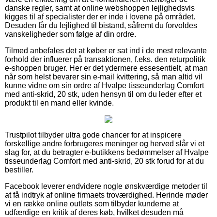
danske regler, samt at online webshoppen lejlighedsvis
kigges til af specialister der er inde i lovene på området.
Desuden får du lejlighed til bistand, såfremt du forvoldes
vanskeligheder som følge af din ordre.
Tilmed anbefales det at køber er sat ind i de mest relevante
forhold der influerer på transaktionen, f.eks. den returpolitik
e-shoppen bruger. Her er det ydermere essesentielt, at man
når som helst bevarer sin e-mail kvittering, så man altid vil
kunne vidne om sin ordre af Hvalpe tisseunderlag Comfort
med anti-skrid, 20 stk, uden hensyn til om du leder efter et
produkt til en mand eller kvinde.
Trustpilot tilbyder ultra gode chancer for at inspicere
forskellige andre forbrugeres meninger og herved slår vi et
slag for, at du betragter e-butikkens bedømmelser af Hvalpe
tisseunderlag Comfort med anti-skrid, 20 stk forud for at du
bestiller.
Facebook leverer endvidere nogle ønskværdige metoder til
at få indtryk af online firmaets troværdighed. Herinde møder
vi en række online outlets som tilbyder kunderne at
udfærdige en kritik af deres køb, hvilket desuden må