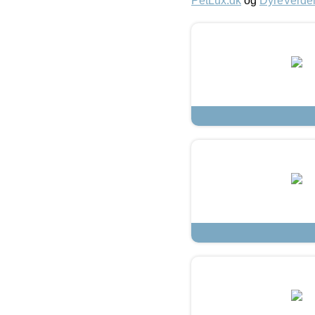
PetLux.dk
og
DyreVerde