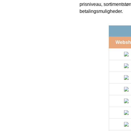
prisniveau, sortimentstø
betalingsmuligheder.
Websh