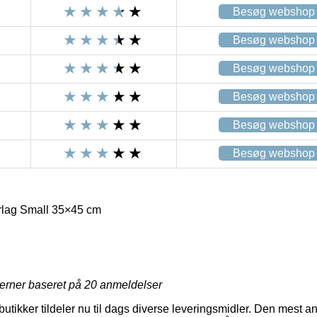
Besøg webshop
Besøg webshop
Besøg webshop
Besøg webshop
Besøg webshop
Besøg webshop
rlag Small 35×45 cm
2
jerner baseret på
20
anmeldelser
tikker tildeler nu til dags diverse leveringsmidler. Den mest an