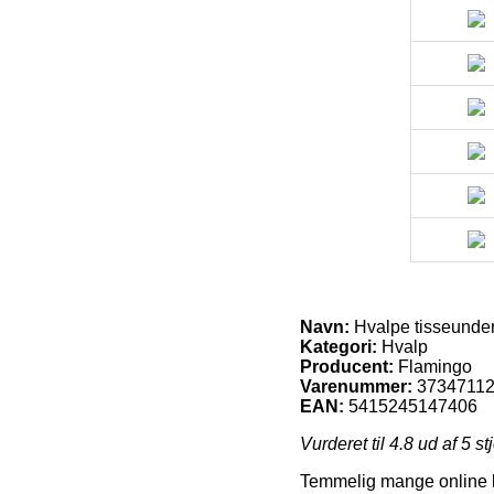
Navn:
Hvalpe tisseunde
Kategori:
Hvalp
Producent:
Flamingo
Varenummer:
3734711
EAN:
5415245147406
Vurderet til
4.8
ud af 5 st
Temmelig mange online bu