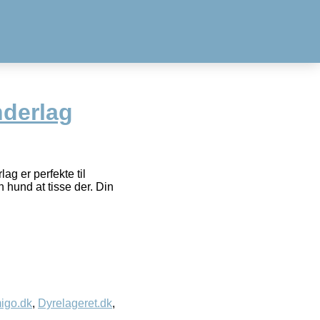
nderlag
ag er perfekte til
 hund at tisse der. Din
igo.dk
,
Dyrelageret.dk
,