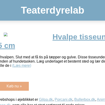
Teaterdyrelab
Hvalpe tisseu
5 cm
 hvalpen. Slut med at få tis på tæpper og gulve. Disse tisseunderl
bunden af hundetasken. Læg underlaget et bestemt sted og lær din
lle de i
(Læs mere)
Køb nu »
bshops i øjeblikket er
Gilpa.dk
,
Porcani.dk
,
Bullerbox.dk
,
Anim