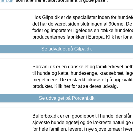
nen.dk
, som alle har et stort sortiment til gode priser.
Hos Gilpa.dk er de specialister inden for hunde
det har de været siden slutningen af 90erne. De
foder og importerer ligeledes en række hundefo
producenternes fabrikker i Europa. Klik her for a
Se udvalget på Gilpa.dk
Porcani.dk er en danskejet og familiedrevet netb
til hunde og katte, hundesenge, kradsebræt, leg
meget mere. De er stærkt fokuseret på høj kvali
produkter. Klik her for at se deres udvalg.
Se udvalget på Porcani.dk
Bullerbox.dk er en goodiebox til hunde, der slår 
sjoveste hundelegetøj og de lækreste naturlige
for hele familien, leveret i nye sjove temaer hver