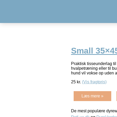
Small 35×4
Praktisk tisseunderlag til
hvalpetræning eller til 
hund vil vokse op uden a
25
kr.
(Vis fragtpris)
Læs mere »
De mest populære dyrewe