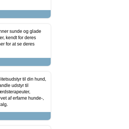
enner sunde og glade
r, kendt for deres
r for at se deres
tetsudstyr til din hund,
ndle udstyr til
ærdsterapeuter,
øvet af erfarne hunde-,
alg.