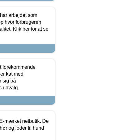
 har arbejdet som
op hvor forbrugeren
itet. Klik her for at se
est forekommende
ler kat med
r sig på
s udvalg.
E-mærket netbutik. De
hør og foder til hund