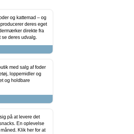
foder og kattemad – og
 producerer deres eget
dermærker direkte fra
t se deres udvalg.
utik med salg af foder
etøj, loppemidler og
tet og holdbare
sig på at levere det
 snacks. En oplevelse
 måned. Klik her for at