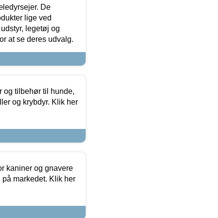
æledyrsejer. De
odukter lige ved
udstyr, legetøj og
 for at se deres udvalg.
og tilbehør til hunde,
ller og krybdyr. Klik her
or kaniner og gnavere
g på markedet. Klik her