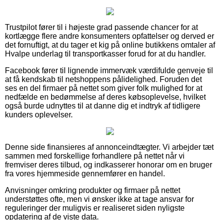
Trustpilot fører til i højeste grad passende chancer for at
kortlægge flere andre konsumenters opfattelser og derved er
det fornuftigt, at du tager et kig på online butikkens omtaler af
Hvalpe underlag til transportkasser forud for at du handler.
Facebook fører til lignende immervæk værdifulde genveje til
at få kendskab til netshoppens pålidelighed. Foruden det
ses en del firmaer på nettet som giver folk mulighed for at
nedfælde en bedømmelse af deres købsoplevelse, hvilket
også burde udnyttes til at danne dig et indtryk af tidligere
kunders oplevelser.
Denne side finansieres af annonceindtægter. Vi arbejder tæt
sammen med forskellige forhandlere på nettet når vi
fremviser deres tilbud, og indkasserer honorar om en bruger
fra vores hjemmeside gennemfører en handel.
Anvisninger omkring produkter og firmaer på nettet
understøttes ofte, men vi ønsker ikke at tage ansvar for
reguleringer der muligvis er realiseret siden nyligste
opdatering af de viste data.