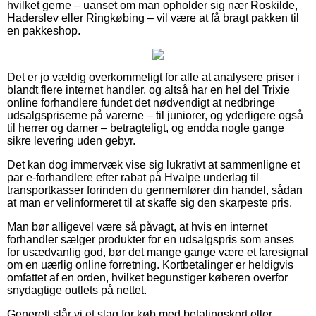
hvilket gerne – uanset om man opholder sig nær Roskilde,
Haderslev eller Ringkøbing – vil være at få bragt pakken til
en pakkeshop.
Det er jo vældig overkommeligt for alle at analysere priser i
blandt flere internet handler, og altså har en hel del Trixie
online forhandlere fundet det nødvendigt at nedbringe
udsalgspriserne på varerne – til juniorer, og yderligere også
til herrer og damer – betragteligt, og endda nogle gange
sikre levering uden gebyr.
Det kan dog immervæk vise sig lukrativt at sammenligne et
par e-forhandlere efter rabat på Hvalpe underlag til
transportkasser forinden du gennemfører din handel, sådan
at man er velinformeret til at skaffe sig den skarpeste pris.
Man bør alligevel være så påvagt, at hvis en internet
forhandler sælger produkter for en udsalgspris som anses
for usædvanlig god, bør det mange gange være et faresignal
om en uærlig online forretning. Kortbetalinger er heldigvis
omfattet af en orden, hvilket begunstiger køberen overfor
snydagtige outlets på nettet.
Generelt slår vi et slag for køb med betalingskort eller