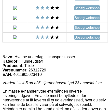
Besøg webshop
Besøg webshop
Besøg webshop
Besøg webshop
Navn:
Hvalpe underlag til transportkasser
Kategori:
Hundeudstyr
Producent:
Trixie
Varenummer:
26312729
EAN:
4011905023410
Vurderet til
4.5
ud af 5 stjerner baseret på
23
anmeldelser
En masse e-handler yder efterhånden diverse
leveringsudgaver. En af de mest benyttede er for
nærværende at få leveret til et udleveringssted, hvor du selv
kan hente de bestilte varer på et selvvalgt tidspunkt.
Metoden er nemlig i høj grad enkel, og oftest derudover den