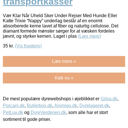
transportkasser
Vær Klar Når Uheld Sker Under Rejser Med Hunde Eller
Katte Trixie “Nappy” underlag består af en enormt
absorberede kerne lavet af fiber og naturlig cellulose. Det
diamant formede mønster sørger for at væsken fordeles
jævnt, og styrker kernen. Laget i plas
(Læs mere)
35
kr.
(Vis fragtpris)
Læs mere »
Køb nu »
De mest populære dyrewebshops i øjeblikket er
Gilpa.dk
,
Porcani.dk
,
Bullerbox.dk
,
Animigo.dk
,
Dyrelageret.dk
,
PetLux.dk
og
DyreVerdenen.dk
, som alle har et stort
sortiment til gode priser.