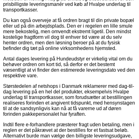
prisbilligste leveringsmanér ved køb af Hvalpe underlag til
transportkasser.
Du kan også overveje at få ordren bragt til din private bopæl
eller ud på din arbejdsplads. Den er i regelen en lille smule
mere bekostelig, men omvendt ekstremt ligetil. Den mindst
kostelige fragtform vil dog til enhver tid være at du selv
henter ordren, men den løsning beroer på at du fysisk
befinder dig tæt på online virksomhedens hjemsted.
Antal dages levering på Hundeudstyr er virkelig vital om du
behøver ordren om kort tid, så derfor er det bestemt
væsentligt at vi finder den estimerede leveringsdato ved den
respektive vare.
Størstedelen af netshops i Danmark reklamerer med dag-til-
dag levering på en hel del produkter, eksempelvis Hvalpe
underlag til transportkasser, som forudsætter at bestillingen
realiseres forinden et angivent tidspunkt, med hensynstagen
til at de sandsynligvis kan nå at få varerne ud af døren
forinden pakkepersonalet har fyraften.
Indtil flere e-forhandlere præsterer fragt uden betaling, men i
reglen er det påkrævet at der bestilles for et fastsat beløb.
Alternativt burde man vælge den billigste leveringsudgave,