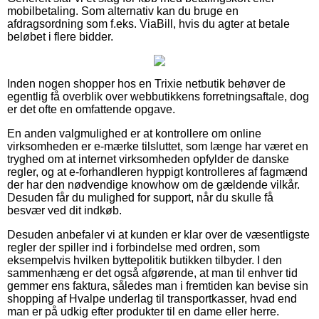
mobilbetaling. Som alternativ kan du bruge en
afdragsordning som f.eks. ViaBill, hvis du agter at betale
beløbet i flere bidder.
Inden nogen shopper hos en Trixie netbutik behøver de
egentlig få overblik over webbutikkens forretningsaftale, dog
er det ofte en omfattende opgave.
En anden valgmulighed er at kontrollere om online
virksomheden er e-mærke tilsluttet, som længe har været en
tryghed om at internet virksomheden opfylder de danske
regler, og at e-forhandleren hyppigt kontrolleres af fagmænd
der har den nødvendige knowhow om de gældende vilkår.
Desuden får du mulighed for support, når du skulle få
besvær ved dit indkøb.
Desuden anbefaler vi at kunden er klar over de væsentligste
regler der spiller ind i forbindelse med ordren, som
eksempelvis hvilken byttepolitik butikken tilbyder. I den
sammenhæng er det også afgørende, at man til enhver tid
gemmer ens faktura, således man i fremtiden kan bevise sin
shopping af Hvalpe underlag til transportkasser, hvad end
man er på udkig efter produkter til en dame eller herre.