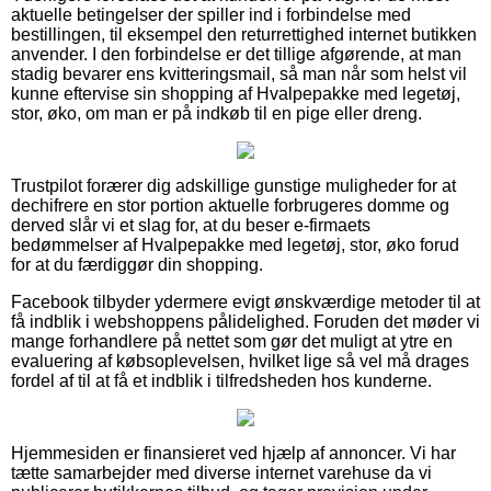
aktuelle betingelser der spiller ind i forbindelse med
bestillingen, til eksempel den returrettighed internet butikken
anvender. I den forbindelse er det tillige afgørende, at man
stadig bevarer ens kvitteringsmail, så man når som helst vil
kunne eftervise sin shopping af Hvalpepakke med legetøj,
stor, øko, om man er på indkøb til en pige eller dreng.
Trustpilot forærer dig adskillige gunstige muligheder for at
dechifrere en stor portion aktuelle forbrugeres domme og
derved slår vi et slag for, at du beser e-firmaets
bedømmelser af Hvalpepakke med legetøj, stor, øko forud
for at du færdiggør din shopping.
Facebook tilbyder ydermere evigt ønskværdige metoder til at
få indblik i webshoppens pålidelighed. Foruden det møder vi
mange forhandlere på nettet som gør det muligt at ytre en
evaluering af købsoplevelsen, hvilket lige så vel må drages
fordel af til at få et indblik i tilfredsheden hos kunderne.
Hjemmesiden er finansieret ved hjælp af annoncer. Vi har
tætte samarbejder med diverse internet varehuse da vi