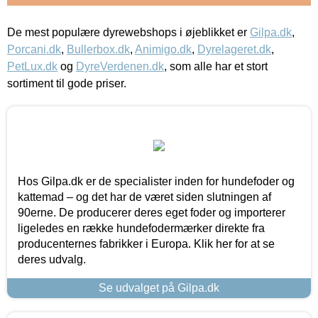
De mest populære dyrewebshops i øjeblikket er
Gilpa.dk
,
Porcani.dk
,
Bullerbox.dk
,
Animigo.dk
,
Dyrelageret.dk
,
PetLux.dk
og
DyreVerdenen.dk
, som alle har et stort
sortiment til gode priser.
Hos Gilpa.dk er de specialister inden for hundefoder og
kattemad – og det har de været siden slutningen af
90erne. De producerer deres eget foder og importerer
ligeledes en række hundefodermærker direkte fra
producenternes fabrikker i Europa. Klik her for at se
deres udvalg.
Se udvalget på Gilpa.dk