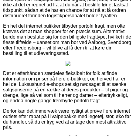
ikke at det er regnet ud fra at du når at bestille før et fastsat
tidspunkt, sådan at de har en chance for at nå at få ordren
distribueret forinden logistikpersonalet holder fyraften.
En hel del internet butikker tilbyder portofri fragt, men ofte
kræves det at man shopper for en præcis sum. Alternativt
burde man beslutte sig for den billigste fragttype, hvilket i de
fleste tilfælde – uanset om man bor ved Aalborg, Svendborg
eller Fredensborg – vil blive at få dem til at køre din
bestilling til et udleveringssted.
Det er efterhånden særdeles fleksibelt for folk at finde
information om priser på flere e-butikker, og herved har en
hel del Luksushund e-shops set sig nødsaget til at sænke
salgspriserne på en række af deres produkter – til piger og
drenge, lige så vel som til herrer og damer – eftertrykkeligt,
og endda nogle gange frembyde portofri fragt.
Derfor kan det immervæk være nyttigt at prøve flere internet
outlets efter rabat på Hvalpepakke med legetøj, stor, øko før
du handler, så du er tryg ved at antage den mest attraktive
pris.