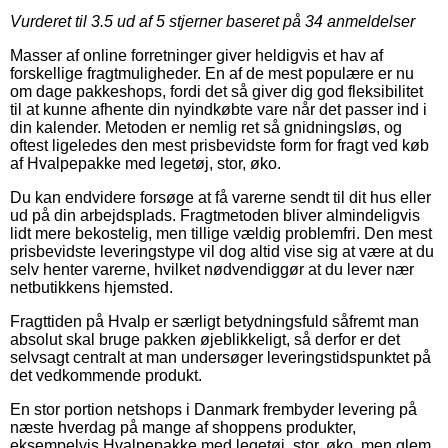
Vurderet til
3.5
ud af 5 stjerner baseret på
34
anmeldelser
Masser af online forretninger giver heldigvis et hav af
forskellige fragtmuligheder. En af de mest populære er nu
om dage pakkeshops, fordi det så giver dig god fleksibilitet
til at kunne afhente din nyindkøbte vare når det passer ind i
din kalender. Metoden er nemlig ret så gnidningsløs, og
oftest ligeledes den mest prisbevidste form for fragt ved køb
af Hvalpepakke med legetøj, stor, øko.
Du kan endvidere forsøge at få varerne sendt til dit hus eller
ud på din arbejdsplads. Fragtmetoden bliver almindeligvis
lidt mere bekostelig, men tillige vældig problemfri. Den mest
prisbevidste leveringstype vil dog altid vise sig at være at du
selv henter varerne, hvilket nødvendiggør at du lever nær
netbutikkens hjemsted.
Fragttiden på Hvalp er særligt betydningsfuld såfremt man
absolut skal bruge pakken øjeblikkeligt, så derfor er det
selvsagt centralt at man undersøger leveringstidspunktet på
det vedkommende produkt.
En stor portion netshops i Danmark frembyder levering på
næste hverdag på mange af shoppens produkter,
eksempelvis Hvalpepakke med legetøj, stor, øko, men glem