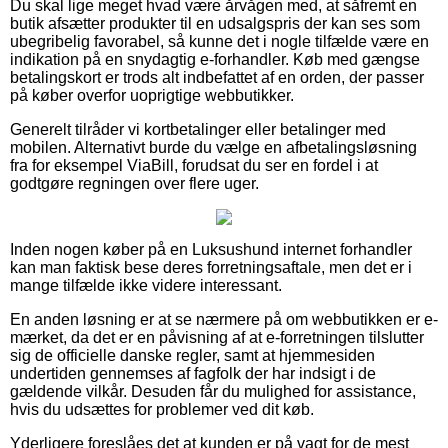
Du skal lige meget hvad være årvågen med, at såfremt en
butik afsætter produkter til en udsalgspris der kan ses som
ubegribelig favorabel, så kunne det i nogle tilfælde være en
indikation på en snydagtig e-forhandler. Køb med gængse
betalingskort er trods alt indbefattet af en orden, der passer
på køber overfor uoprigtige webbutikker.
Generelt tilråder vi kortbetalinger eller betalinger med
mobilen. Alternativt burde du vælge en afbetalingsløsning
fra for eksempel ViaBill, forudsat du ser en fordel i at
godtgøre regningen over flere uger.
Inden nogen køber på en Luksushund internet forhandler
kan man faktisk bese deres forretningsaftale, men det er i
mange tilfælde ikke videre interessant.
En anden løsning er at se nærmere på om webbutikken er e-
mærket, da det er en påvisning af at e-forretningen tilslutter
sig de officielle danske regler, samt at hjemmesiden
undertiden gennemses af fagfolk der har indsigt i de
gældende vilkår. Desuden får du mulighed for assistance,
hvis du udsættes for problemer ved dit køb.
Yderligere foreslåes det at kunden er på vagt for de mest