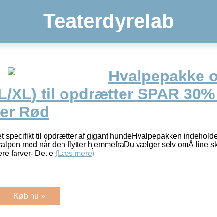
Teaterdyrelab
Hvalpepakke o
L/XL) til opdrætter SPAR 30%
ker Rød
 specifikt til opdrætter af gigant hundeHvalpepakken indeholder
alpen med når den flytter hjemmefraDu vælger selv omÂ line ska
ere farver- Det e
(Læs mere)
Køb nu »