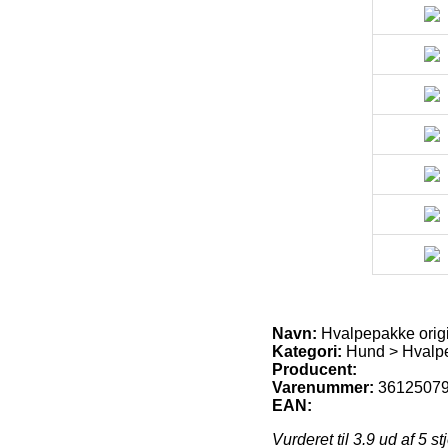
Navn:
Hvalpepakke origi
Kategori:
Hund > Hvalpe
Producent:
Varenummer:
3612507
EAN:
Vurderet til
3.9
ud af 5 st