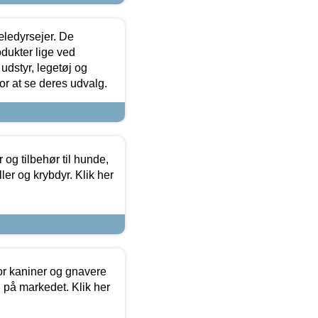
æledyrsejer. De
odukter lige ved
udstyr, legetøj og
 for at se deres udvalg.
og tilbehør til hunde,
ller og krybdyr. Klik her
or kaniner og gnavere
g på markedet. Klik her