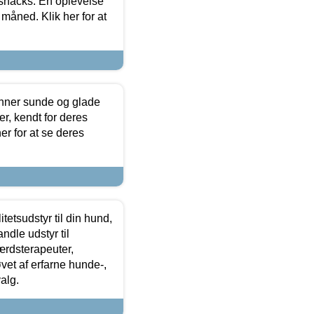
 snacks. En oplevelse
 måned. Klik her for at
enner sunde og glade
r, kendt for deres
r for at se deres
tetsudstyr til din hund,
ndle udstyr til
ærdsterapeuter,
øvet af erfarne hunde-,
alg.