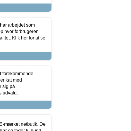
 har arbejdet som
op hvor forbrugeren
itet. Klik her for at se
est forekommende
ler kat med
r sig på
s udvalg.
E-mærket netbutik. De
hør og foder til hund