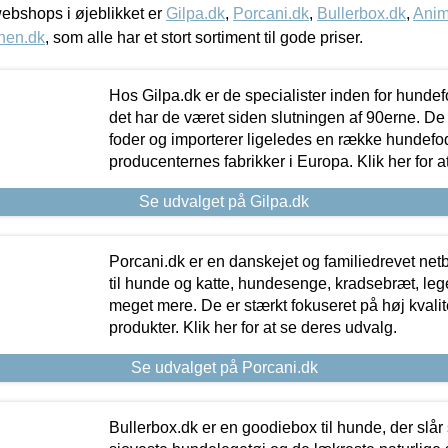
bshops i øjeblikket er
Gilpa.dk
,
Porcani.dk
,
Bullerbox.dk
,
Anim
nen.dk
, som alle har et stort sortiment til gode priser.
Hos Gilpa.dk er de specialister inden for hunde
det har de været siden slutningen af 90erne. De
foder og importerer ligeledes en række hundefo
producenternes fabrikker i Europa. Klik her for a
Se udvalget på Gilpa.dk
Porcani.dk er en danskejet og familiedrevet netb
til hunde og katte, hundesenge, kradsebræt, leg
meget mere. De er stærkt fokuseret på høj kvali
produkter. Klik her for at se deres udvalg.
Se udvalget på Porcani.dk
Bullerbox.dk er en goodiebox til hunde, der slår 