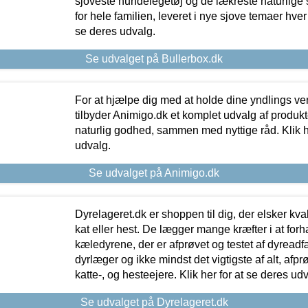
sjoveste hundelegetøj og de lækreste naturlige
for hele familien, leveret i nye sjove temaer hver
se deres udvalg.
Se udvalget på Bullerbox.dk
For at hjælpe dig med at holde dine yndlings v
tilbyder Animigo.dk et komplet udvalg af produkte
naturlig godhed, sammen med nyttige råd. Klik he
udvalg.
Se udvalget på Animigo.dk
Dyrelageret.dk er shoppen til dig, der elsker kvali
kat eller hest. De lægger mange kræfter i at forha
kæledyrene, der er afprøvet og testet af dyreadf
dyrlæger og ikke mindst det vigtigste af alt, afpr
katte-, og hesteejere. Klik her for at se deres udv
Se udvalget på Dyrelageret.dk