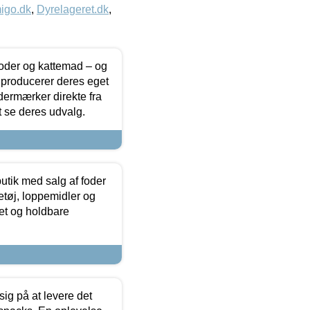
igo.dk
,
Dyrelageret.dk
,
foder og kattemad – og
 producerer deres eget
dermærker direkte fra
t se deres udvalg.
utik med salg af foder
etøj, loppemidler og
tet og holdbare
sig på at levere det