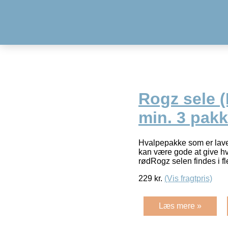
Rogz sele (
min. 3 pak
Hvalpepakke som er lavet
kan være gode at give hv
rødRogz selen findes i fl
229
kr.
(Vis fragtpris)
Læs mere »