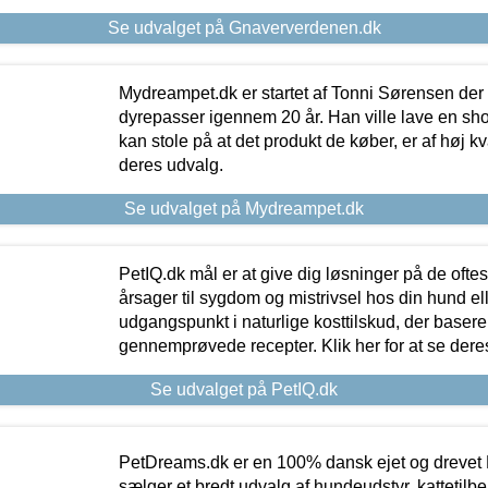
Se udvalget på Gnaververdenen.dk
Mydreampet.dk er startet af Tonni Sørensen der
dyrepasser igennem 20 år. Han ville lave en sh
kan stole på at det produkt de køber, er af høj kval
deres udvalg.
Se udvalget på Mydreampet.dk
PetIQ.dk mål er at give dig løsninger på de oft
årsager til sygdom og mistrivsel hos din hund el
udgangspunkt i naturlige kosttilskud, der basere
gennemprøvede recepter. Klik her for at se dere
Se udvalget på PetIQ.dk
PetDreams.dk er en 100% dansk ejet og drevet 
sælger et bredt udvalg af hundeudstyr, kattetilbe