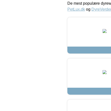
De mest populære dyrewe
PetLux.dk
og
DyreVerde