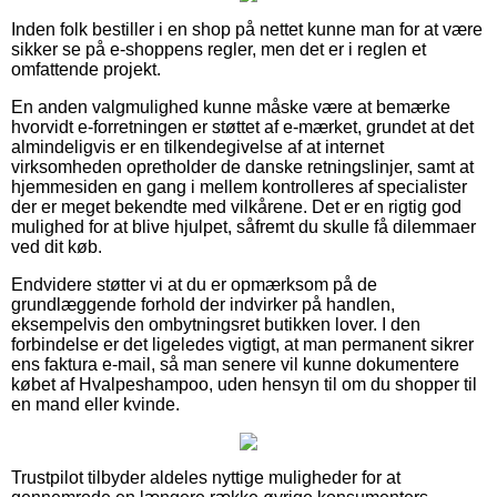
Inden folk bestiller i en shop på nettet kunne man for at være
sikker se på e-shoppens regler, men det er i reglen et
omfattende projekt.
En anden valgmulighed kunne måske være at bemærke
hvorvidt e-forretningen er støttet af e-mærket, grundet at det
almindeligvis er en tilkendegivelse af at internet
virksomheden opretholder de danske retningslinjer, samt at
hjemmesiden en gang i mellem kontrolleres af specialister
der er meget bekendte med vilkårene. Det er en rigtig god
mulighed for at blive hjulpet, såfremt du skulle få dilemmaer
ved dit køb.
Endvidere støtter vi at du er opmærksom på de
grundlæggende forhold der indvirker på handlen,
eksempelvis den ombytningsret butikken lover. I den
forbindelse er det ligeledes vigtigt, at man permanent sikrer
ens faktura e-mail, så man senere vil kunne dokumentere
købet af Hvalpeshampoo, uden hensyn til om du shopper til
en mand eller kvinde.
Trustpilot tilbyder aldeles nyttige muligheder for at