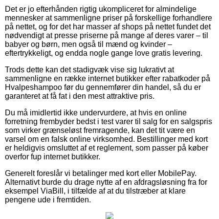
Det er jo efterhånden rigtig ukompliceret for almindelige
mennesker at sammenligne priser på forskellige forhandlere
på nettet, og for det har masser af shops på nettet fundet det
nødvendigt at presse priserne på mange af deres varer – til
babyer og børn, men også til mænd og kvinder –
eftertrykkeligt, og endda nogle gange love gratis levering.
Trods dette kan det stadigvæk vise sig lukrativt at
sammenligne en række internet butikker efter rabatkoder på
Hvalpeshampoo før du gennemfører din handel, så du er
garanteret at få fat i den mest attraktive pris.
Du må imidlertid ikke undervurdere, at hvis en online
forretning frembyder bedst i test varer til salg for en salgspris
som virker grænseløst fremragende, kan det tit være en
varsel om en falsk online virksomhed. Bestillinger med kort
er heldigvis omsluttet af et reglement, som passer på køber
overfor fup internet butikker.
Generelt foreslår vi betalinger med kort eller MobilePay.
Alternativt burde du drage nytte af en afdragsløsning fra for
eksempel ViaBill, i tilfælde af at du tilstræber at klare
pengene ude i fremtiden.