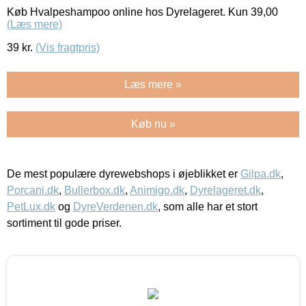
Køb Hvalpeshampoo online hos Dyrelageret. Kun 39,00
(Læs mere)
39
kr.
(Vis fragtpris)
Læs mere »
Køb nu »
De mest populære dyrewebshops i øjeblikket er
Gilpa.dk
,
Porcani.dk
,
Bullerbox.dk
,
Animigo.dk
,
Dyrelageret.dk
,
PetLux.dk
og
DyreVerdenen.dk
, som alle har et stort
sortiment til gode priser.