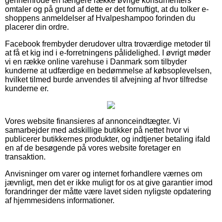
gennemrode en længere række øvrige konsumenters
omtaler og på grund af dette er det fornuftigt, at du tolker e-
shoppens anmeldelser af Hvalpeshampoo forinden du
placerer din ordre.
Facebook frembyder derudover ultra troværdige metoder til
at få et kig ind i e-forretningens pålidelighed. I øvrigt møder
vi en række online varehuse i Danmark som tilbyder
kunderne at udfærdige en bedømmelse af købsoplevelsen,
hvilket tilmed burde anvendes til afvejning af hvor tilfredse
kunderne er.
Vores website finansieres af annonceindtægter. Vi
samarbejder med adskillige butikker på nettet hvor vi
publicerer butikkernes produkter, og indtjener betaling ifald
en af de besøgende på vores website foretager en
transaktion.
Anvisninger om varer og internet forhandlere værnes om
jævnligt, men det er ikke muligt for os at give garantier imod
forandringer der måtte være lavet siden nyligste opdatering
af hjemmesidens informationer.