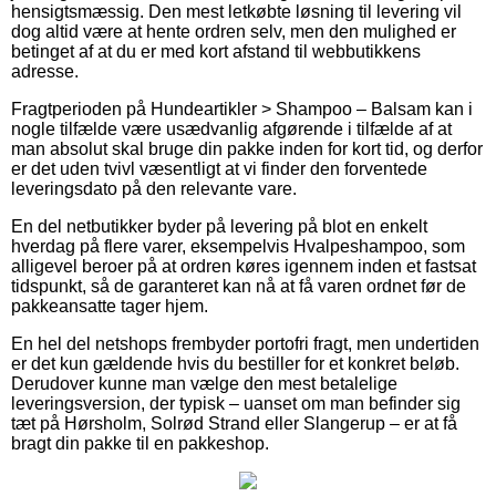
hensigtsmæssig. Den mest letkøbte løsning til levering vil
dog altid være at hente ordren selv, men den mulighed er
betinget af at du er med kort afstand til webbutikkens
adresse.
Fragtperioden på Hundeartikler > Shampoo – Balsam kan i
nogle tilfælde være usædvanlig afgørende i tilfælde af at
man absolut skal bruge din pakke inden for kort tid, og derfor
er det uden tvivl væsentligt at vi finder den forventede
leveringsdato på den relevante vare.
En del netbutikker byder på levering på blot en enkelt
hverdag på flere varer, eksempelvis Hvalpeshampoo, som
alligevel beroer på at ordren køres igennem inden et fastsat
tidspunkt, så de garanteret kan nå at få varen ordnet før de
pakkeansatte tager hjem.
En hel del netshops frembyder portofri fragt, men undertiden
er det kun gældende hvis du bestiller for et konkret beløb.
Derudover kunne man vælge den mest betalelige
leveringsversion, der typisk – uanset om man befinder sig
tæt på Hørsholm, Solrød Strand eller Slangerup – er at få
bragt din pakke til en pakkeshop.