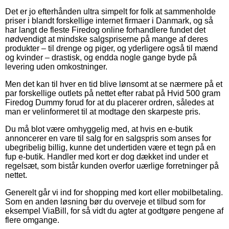
Det er jo efterhånden ultra simpelt for folk at sammenholde
priser i blandt forskellige internet firmaer i Danmark, og så
har langt de fleste Firedog online forhandlere fundet det
nødvendigt at mindske salgspriserne på mange af deres
produkter – til drenge og piger, og yderligere også til mænd
og kvinder – drastisk, og endda nogle gange byde på
levering uden omkostninger.
Men det kan til hver en tid blive lønsomt at se nærmere på et
par forskellige outlets på nettet efter rabat på Hvid 500 gram
Firedog Dummy forud for at du placerer ordren, således at
man er velinformeret til at modtage den skarpeste pris.
Du må blot være omhyggelig med, at hvis en e-butik
annoncerer en vare til salg for en salgspris som anses for
ubegribelig billig, kunne det undertiden være et tegn på en
fup e-butik. Handler med kort er dog dækket ind under et
regelsæt, som bistår kunden overfor uærlige forretninger på
nettet.
Generelt går vi ind for shopping med kort eller mobilbetaling.
Som en anden løsning bør du overveje et tilbud som for
eksempel ViaBill, for så vidt du agter at godtgøre pengene af
flere omgange.