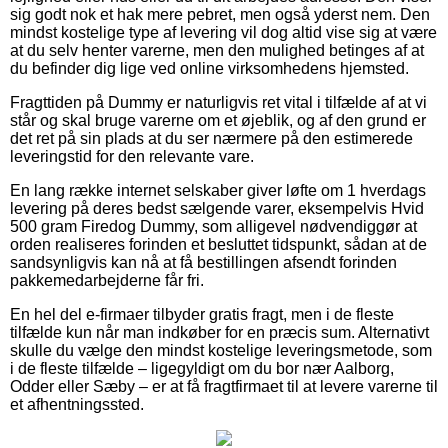
sig godt nok et hak mere pebret, men også yderst nem. Den
mindst kostelige type af levering vil dog altid vise sig at være
at du selv henter varerne, men den mulighed betinges af at
du befinder dig lige ved online virksomhedens hjemsted.
Fragttiden på Dummy er naturligvis ret vital i tilfælde af at vi
står og skal bruge varerne om et øjeblik, og af den grund er
det ret på sin plads at du ser nærmere på den estimerede
leveringstid for den relevante vare.
En lang række internet selskaber giver løfte om 1 hverdags
levering på deres bedst sælgende varer, eksempelvis Hvid
500 gram Firedog Dummy, som alligevel nødvendiggør at
orden realiseres forinden et besluttet tidspunkt, sådan at de
sandsynligvis kan nå at få bestillingen afsendt forinden
pakkemedarbejderne får fri.
En hel del e-firmaer tilbyder gratis fragt, men i de fleste
tilfælde kun når man indkøber for en præcis sum. Alternativt
skulle du vælge den mindst kostelige leveringsmetode, som
i de fleste tilfælde – ligegyldigt om du bor nær Aalborg,
Odder eller Sæby – er at få fragtfirmaet til at levere varerne til
et afhentningssted.