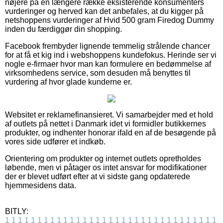
nøjere på en længere række eksisterende konsumenters
vurderinger og herved kan det anbefales, at du kigger på
netshoppens vurderinger af Hvid 500 gram Firedog Dummy
inden du færdiggør din shopping.
Facebook frembyder lignende temmelig strålende chancer
for at få et kig ind i webshoppens kundefokus. Herinde ser vi
nogle e-firmaer hvor man kan formulere en bedømmelse af
virksomhedens service, som desuden må benyttes til
vurdering af hvor glade kunderne er.
Websitet er reklamefinansieret. Vi samarbejder med et hold
af outlets på nettet i Danmark idet vi formidler butikkernes
produkter, og indhenter honorar ifald en af de besøgende på
vores side udfører et indkøb.
Orientering om produkter og internet outlets opretholdes
løbende, men vi påtager os intet ansvar for modifikationer
der er blevet udført efter at vi sidste gang opdaterede
hjemmesidens data.
BITLY:
1
1
1
1
1
1
1
1
1
1
1
1
1
1
1
1
1
1
1
1
1
1
1
1
1
1
1
1
1
1
1
1
1