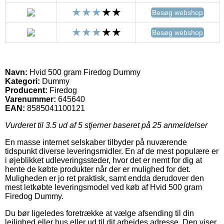
Besøg webshop
Besøg webshop
Navn:
Hvid 500 gram Firedog Dummy
Kategori:
Dummy
Producent:
Firedog
Varenummer:
645640
EAN:
8585041100121
Vurderet til
3.5
ud af 5 stjerner baseret på
25
anmeldelser
En masse internet selskaber tilbyder på nuværende
tidspunkt diverse leveringsmidler. En af de mest populære er
i øjeblikket udleveringssteder, hvor det er nemt for dig at
hente de købte produkter når der er mulighed for det.
Muligheden er jo ret praktisk, samt endda derudover den
mest letkøbte leveringsmodel ved køb af Hvid 500 gram
Firedog Dummy.
Du bør ligeledes foretrække at vælge afsending til din
lejlighed eller hus eller ud til dit arbejdes adresse. Den viser