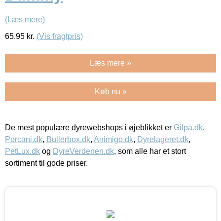
(Læs mere)
65.95
kr.
(Vis fragtpris)
Læs mere »
Køb nu »
De mest populære dyrewebshops i øjeblikket er
Gilpa.dk
,
Porcani.dk
,
Bullerbox.dk
,
Animigo.dk
,
Dyrelageret.dk
,
PetLux.dk
og
DyreVerdenen.dk
, som alle har et stort
sortiment til gode priser.