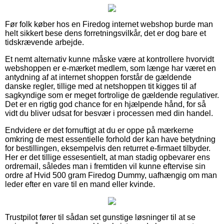
Før folk køber hos en Firedog internet webshop burde man
helt sikkert bese dens forretningsvilkår, det er dog bare et
tidskrævende arbejde.
Et nemt alternativ kunne måske være at kontrollere hvorvidt
webshoppen er e-mærket medlem, som længe har været en
antydning af at internet shoppen forstår de gældende
danske regler, tillige med at netshoppen tit kigges til af
sagkyndige som er meget fortrolige de gældende regulativer.
Det er en rigtig god chance for en hjælpende hånd, for så
vidt du bliver udsat for besvær i processen med din handel.
Endvidere er det fornuftigt at du er oppe på mærkerne
omkring de mest essentielle forhold der kan have betydning
for bestillingen, eksempelvis den returret e-firmaet tilbyder.
Her er det tillige essesentielt, at man stadig opbevarer ens
ordremail, således man i fremtiden vil kunne eftervise sin
ordre af Hvid 500 gram Firedog Dummy, uafhængig om man
leder efter en vare til en mand eller kvinde.
Trustpilot fører til sådan set gunstige løsninger til at se