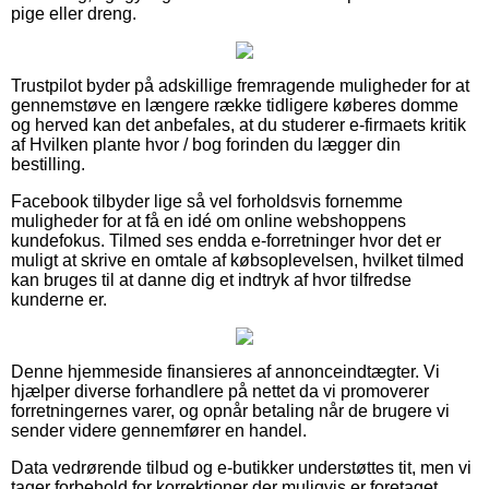
pige eller dreng.
Trustpilot byder på adskillige fremragende muligheder for at
gennemstøve en længere række tidligere køberes domme
og herved kan det anbefales, at du studerer e-firmaets kritik
af Hvilken plante hvor / bog forinden du lægger din
bestilling.
Facebook tilbyder lige så vel forholdsvis fornemme
muligheder for at få en idé om online webshoppens
kundefokus. Tilmed ses endda e-forretninger hvor det er
muligt at skrive en omtale af købsoplevelsen, hvilket tilmed
kan bruges til at danne dig et indtryk af hvor tilfredse
kunderne er.
Denne hjemmeside finansieres af annonceindtægter. Vi
hjælper diverse forhandlere på nettet da vi promoverer
forretningernes varer, og opnår betaling når de brugere vi
sender videre gennemfører en handel.
Data vedrørende tilbud og e-butikker understøttes tit, men vi
tager forbehold for korrektioner der muligvis er foretaget