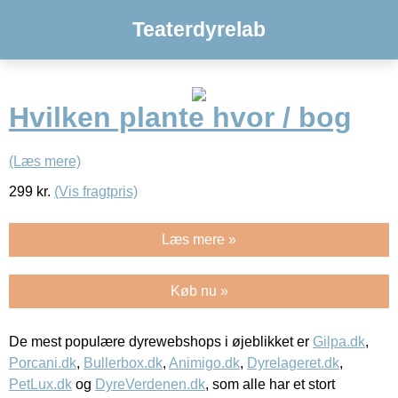
Teaterdyrelab
Hvilken plante hvor / bog
(Læs mere)
299
kr.
(Vis fragtpris)
Læs mere »
Køb nu »
De mest populære dyrewebshops i øjeblikket er
Gilpa.dk
,
Porcani.dk
,
Bullerbox.dk
,
Animigo.dk
,
Dyrelageret.dk
,
PetLux.dk
og
DyreVerdenen.dk
, som alle har et stort