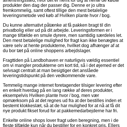
afhentningssted, hvor det er nemt for dig at hente de købte
produkter den dag der passer dig. Denne er jo ultra
fremkommelig, samt oftest tillige den mest betalelige
leveringsmetode ved køb af Hvilken plante hvor / bog.
Du kunne alternativt påtænke at få pakken bragt til din
privatbolig eller ud på dit arbejde. Leveringsformen er i
mange tilfælde en smule dyrere, men samtidig særdeles let.
Den mest betalelige mulighed for fragt kan ikke benægtes at
være selv at hente produkterne, hvilket dog afhænger af at
du bor tæt på online shoppens arbejdslager.
Fragttiden på Landbohaven er naturligvis vældig essentiel
om vi mangler produkterne om kort tid, så i det øjemed er det
selvsagt centralt at man besigtiger det anslåede
leveringstidspunkt på den vedkommende vare.
Temmelig mange internet foretagender tilsiger levering efter
en enkelt hverdag på en lang række af deres produkter,
eksempelvis Hvilken plante hvor / bog, men vær
opmærksom på at det regnes ud fra at der bestilles inden et
bestemt klokkeslæt, så at de har mulighed for at nå at få dit
nye produkt fikset forud for at pakkemedarbejderne har fri.
Enkelte online shops lover fragt uden beregning, men i de
fleste tilfælde kun når du bestiller for en konkret pris. Ellers