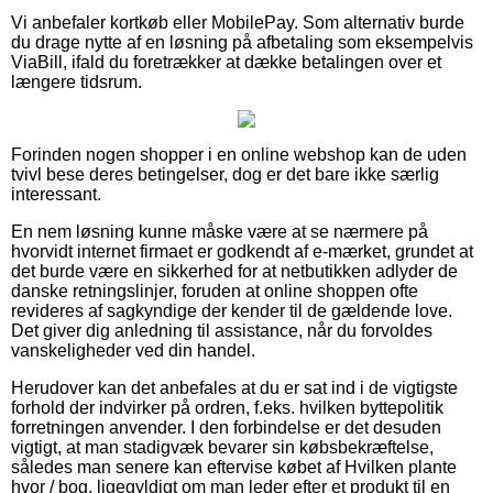
Vi anbefaler kortkøb eller MobilePay. Som alternativ burde
du drage nytte af en løsning på afbetaling som eksempelvis
ViaBill, ifald du foretrækker at dække betalingen over et
længere tidsrum.
Forinden nogen shopper i en online webshop kan de uden
tvivl bese deres betingelser, dog er det bare ikke særlig
interessant.
En nem løsning kunne måske være at se nærmere på
hvorvidt internet firmaet er godkendt af e-mærket, grundet at
det burde være en sikkerhed for at netbutikken adlyder de
danske retningslinjer, foruden at online shoppen ofte
revideres af sagkyndige der kender til de gældende love.
Det giver dig anledning til assistance, når du forvoldes
vanskeligheder ved din handel.
Herudover kan det anbefales at du er sat ind i de vigtigste
forhold der indvirker på ordren, f.eks. hvilken byttepolitik
forretningen anvender. I den forbindelse er det desuden
vigtigt, at man stadigvæk bevarer sin købsbekræftelse,
således man senere kan eftervise købet af Hvilken plante
hvor / bog, ligegyldigt om man leder efter et produkt til en