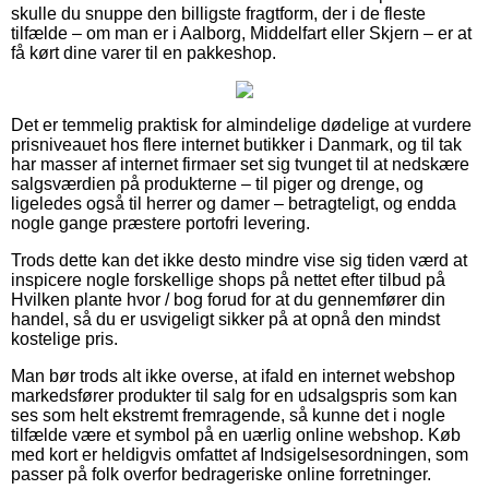
skulle du snuppe den billigste fragtform, der i de fleste
tilfælde – om man er i Aalborg, Middelfart eller Skjern – er at
få kørt dine varer til en pakkeshop.
Det er temmelig praktisk for almindelige dødelige at vurdere
prisniveauet hos flere internet butikker i Danmark, og til tak
har masser af internet firmaer set sig tvunget til at nedskære
salgsværdien på produkterne – til piger og drenge, og
ligeledes også til herrer og damer – betragteligt, og endda
nogle gange præstere portofri levering.
Trods dette kan det ikke desto mindre vise sig tiden værd at
inspicere nogle forskellige shops på nettet efter tilbud på
Hvilken plante hvor / bog forud for at du gennemfører din
handel, så du er usvigeligt sikker på at opnå den mindst
kostelige pris.
Man bør trods alt ikke overse, at ifald en internet webshop
markedsfører produkter til salg for en udsalgspris som kan
ses som helt ekstremt fremragende, så kunne det i nogle
tilfælde være et symbol på en uærlig online webshop. Køb
med kort er heldigvis omfattet af Indsigelsesordningen, som
passer på folk overfor bedrageriske online forretninger.