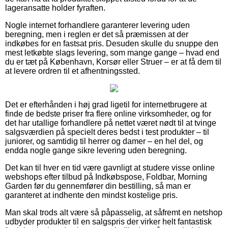
lageransatte holder fyraften.
Nogle internet forhandlere garanterer levering uden
beregning, men i reglen er det så præmissen at der
indkøbes for en fastsat pris. Desuden skulle du snuppe den
mest letkøbte slags levering, som mange gange – hvad end
du er tæt på København, Korsør eller Struer – er at få dem til
at levere ordren til et afhentningssted.
Det er efterhånden i høj grad ligetil for internetbrugere at
finde de bedste priser fra flere online virksomheder, og for
det har utallige forhandlere på nettet været nødt til at tvinge
salgsværdien på specielt deres bedst i test produkter – til
juniorer, og samtidig til herrer og damer – en hel del, og
endda nogle gange sikre levering uden beregning.
Det kan til hver en tid være gavnligt at studere visse online
webshops efter tilbud på Indkøbspose, Foldbar, Morning
Garden før du gennemfører din bestilling, så man er
garanteret at indhente den mindst kostelige pris.
Man skal trods alt være så påpasselig, at såfremt en netshop
udbyder produkter til en salgspris der virker helt fantastisk