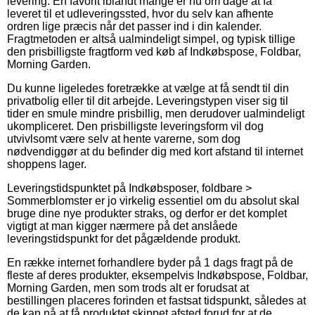
levering. En favorit iblandt mange er nu om dage at få
leveret til et udleveringssted, hvor du selv kan afhente
ordren lige præcis når det passer ind i din kalender.
Fragtmetoden er altså ualmindeligt simpel, og typisk tillige
den prisbilligste fragtform ved køb af Indkøbspose, Foldbar,
Morning Garden.
Du kunne ligeledes foretrække at vælge at få sendt til din
privatbolig eller til dit arbejde. Leveringstypen viser sig til
tider en smule mindre prisbillig, men derudover ualmindeligt
ukompliceret. Den prisbilligste leveringsform vil dog
utvivlsomt være selv at hente varerne, som dog
nødvendiggør at du befinder dig med kort afstand til internet
shoppens lager.
Leveringstidspunktet på Indkøbsposer, foldbare >
Sommerblomster er jo virkelig essentiel om du absolut skal
bruge dine nye produkter straks, og derfor er det komplet
vigtigt at man kigger nærmere på det anslåede
leveringstidspunkt for det pågældende produkt.
En række internet forhandlere byder på 1 dags fragt på de
fleste af deres produkter, eksempelvis Indkøbspose, Foldbar,
Morning Garden, men som trods alt er forudsat at
bestillingen placeres forinden et fastsat tidspunkt, således at
de kan nå at få produktet skippet afsted forud for at de