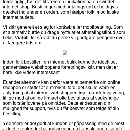
fordelagtig, bør det tit være en indikation på en svindel
internet shop. Bestillinger med betalingskort er heldigvis
dækket ind under en orden, som hjælper folk imod falske
internet outlets.
Vi slår generelt et slag for kortkøb eller mobilbetaling. Som
et alternativ burde du drage nytte af et afbetalingstilbud som
f.eks. ViaBill, for så vidt du gerne vil godtgøre pengene over
et længere tidsrum.
Inden folk bestiller i en internet butik kunne de ideelt set
gennemlæse webshoppens forretningsvilkår, men det er
bare ikke videre interessant.
Et andet alternativ kan derfor være at bemærke om online
shoppen er støttet af e-mærket, fordi det skulle være en
antydning af at internet webshoppen føjer dansk lovgivning,
tillige med at online firmaet ofte besigtiges af sagkyndige
som forstår lovene på området. Dette er desuden din
mulighed for support, hvis du får besvær som følge af din
bestilling.
Ydermere er det godt at kunden er påpasselig med de mest
aktuelle regler der har indvirkning på transaktionen, som fx