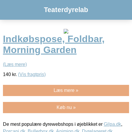
Teaterdyrelab
Indkøbspose, Foldbar,
Morning Garden
(Læs mere)
140
kr.
(Vis fragtpris)
Læs mere »
Køb nu »
De mest populære dyrewebshops i øjeblikket er
Gilpa.dk
,
Porcani.dk
,
Bullerbox.dk
,
Animigo.dk
,
Dyrelageret.dk
,