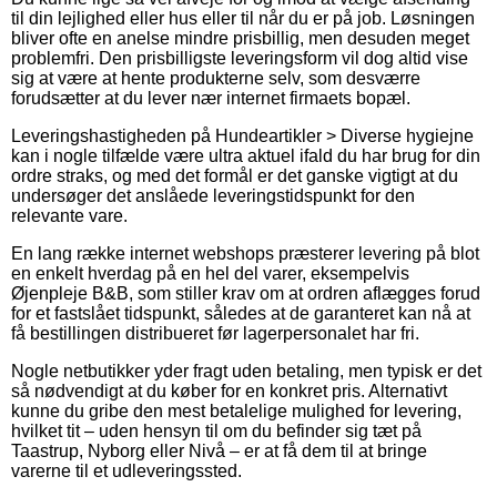
til din lejlighed eller hus eller til når du er på job. Løsningen
bliver ofte en anelse mindre prisbillig, men desuden meget
problemfri. Den prisbilligste leveringsform vil dog altid vise
sig at være at hente produkterne selv, som desværre
forudsætter at du lever nær internet firmaets bopæl.
Leveringshastigheden på Hundeartikler > Diverse hygiejne
kan i nogle tilfælde være ultra aktuel ifald du har brug for din
ordre straks, og med det formål er det ganske vigtigt at du
undersøger det anslåede leveringstidspunkt for den
relevante vare.
En lang række internet webshops præsterer levering på blot
en enkelt hverdag på en hel del varer, eksempelvis
Øjenpleje B&B, som stiller krav om at ordren aflægges forud
for et fastslået tidspunkt, således at de garanteret kan nå at
få bestillingen distribueret før lagerpersonalet har fri.
Nogle netbutikker yder fragt uden betaling, men typisk er det
så nødvendigt at du køber for en konkret pris. Alternativt
kunne du gribe den mest betalelige mulighed for levering,
hvilket tit – uden hensyn til om du befinder sig tæt på
Taastrup, Nyborg eller Nivå – er at få dem til at bringe
varerne til et udleveringssted.