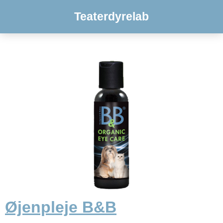
Teaterdyrelab
Øjenpleje B&B