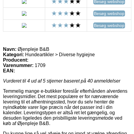
Besøg webshop
Besøg webshop
Besøg webshop
Navn:
Øjenpleje B&B
Kategori:
Hundeartikler > Diverse hygiejne
Producent:
Varenummer:
1709
EAN:
Vurderet til
4
ud af 5 stjerner baseret på
40
anmeldelser
Temmelig mange e-butikker foreslår efterhånden alverdens
leveringsmidler. Det mest populære er for nærværende
levering til et afhentningssted, hvor du selv henter de
nyindkøbte varer lige præcis når det passer ind i din
kalender. Leveringstypen er altså ret let gængelig, og
desuden ligeledes den prisbilligste leveringsmetode ved
køb af Øjenpleje B&B.
Du kunne lige så vel afveje for og imod at vælge afsending