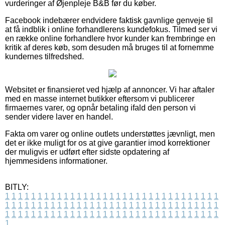
vurderinger af Øjenpleje B&B før du køber.
Facebook indebærer endvidere faktisk gavnlige genveje til
at få indblik i online forhandlerens kundefokus. Tilmed ser vi
en række online forhandlere hvor kunder kan frembringe en
kritik af deres køb, som desuden må bruges til at fornemme
kundernes tilfredshed.
Websitet er finansieret ved hjælp af annoncer. Vi har aftaler
med en masse internet butikker eftersom vi publicerer
firmaernes varer, og opnår betaling ifald den person vi
sender videre laver en handel.
Fakta om varer og online outlets understøttes jævnligt, men
det er ikke muligt for os at give garantier imod korrektioner
der muligvis er udført efter sidste opdatering af
hjemmesidens informationer.
BITLY:
1
1
1
1
1
1
1
1
1
1
1
1
1
1
1
1
1
1
1
1
1
1
1
1
1
1
1
1
1
1
1
1
1
1
1
1
1
1
1
1
1
1
1
1
1
1
1
1
1
1
1
1
1
1
1
1
1
1
1
1
1
1
1
1
1
1
1
1
1
1
1
1
1
1
1
1
1
1
1
1
1
1
1
1
1
1
1
1
1
1
1
1
1
1
1
1
1
1
1
1