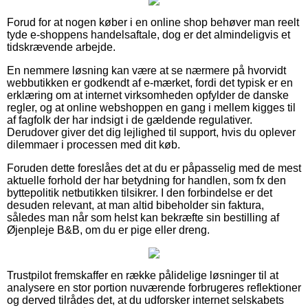
Forud for at nogen køber i en online shop behøver man reelt
tyde e-shoppens handelsaftale, dog er det almindeligvis et
tidskrævende arbejde.
En nemmere løsning kan være at se nærmere på hvorvidt
webbutikken er godkendt af e-mærket, fordi det typisk er en
erklæring om at internet virksomheden opfylder de danske
regler, og at online webshoppen en gang i mellem kigges til
af fagfolk der har indsigt i de gældende regulativer.
Derudover giver det dig lejlighed til support, hvis du oplever
dilemmaer i processen med dit køb.
Foruden dette foreslåes det at du er påpasselig med de mest
aktuelle forhold der har betydning for handlen, som fx den
byttepolitik netbutikken tilsikrer. I den forbindelse er det
desuden relevant, at man altid bibeholder sin faktura,
således man når som helst kan bekræfte sin bestilling af
Øjenpleje B&B, om du er pige eller dreng.
Trustpilot fremskaffer en række pålidelige løsninger til at
analysere en stor portion nuværende forbrugeres reflektioner
og derved tilrådes det, at du udforsker internet selskabets