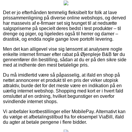
Det er jo efterhånden temmelig fleksibelt for folk at lave
prissammenligning på diverse online webshops, og derved
har massevis af e-firmaer set sig tvunget til at nedsætte
salgspriserne på specielt deres bedst i test produkter – til
drenge og piger, og ligeledes også til herrer og damer –
drastisk, og endda nogle gange love portofri levering.
Men det kan alligevel vise sig lønsomt at analysere nogle
enkelte internet firmaer efter rabat på Øjenpleje B&B før du
gennemfører din bestilling, sådan at du er på den sikre side
med at indhente den mest betalelige pris.
Du må imidlertid være så påpasselig, at ifald en shop på
nettet annoncerer et produkt til en pris der virker utopisk
attraktiv, burde det for det meste være en indikation på en
uærlig internet webshop. Shopping med kort er i hvert fald
omsluttet af en ordning, hvilket begunstiger en overfor
svindlende internet shops.
Vi anbefaler kortbestillinger eller MobilePay. Alternativt kan
du vælge et afbetalingstilbud fra for eksempel ViaBill, ifald
du agter at betale pengene i flere bidder.