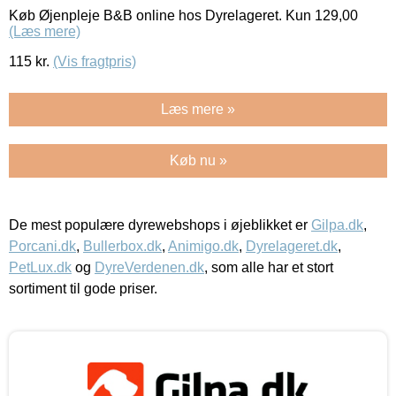
Køb Øjenpleje B&B online hos Dyrelageret. Kun 129,00
(Læs mere)
115
kr.
(Vis fragtpris)
Læs mere »
Køb nu »
De mest populære dyrewebshops i øjeblikket er
Gilpa.dk
,
Porcani.dk
,
Bullerbox.dk
,
Animigo.dk
,
Dyrelageret.dk
,
PetLux.dk
og
DyreVerdenen.dk
, som alle har et stort
sortiment til gode priser.