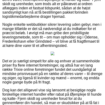
skidt og urenheder, som trods alt er påkrævet at ordren
aflægges inden et fastsat tidspunkt, sådan at de højst
sandsynligt kan nå at få bestillingen pakket forinden
logistikmedarbejderne drager hjemad.
Nogle enkelte webbutikker sikrer levering uden gebyr, men i
mange tilfælde er det så nødvendigt at du indkøber for et
præcist beløb. I øvrigt må man gribe den prisbilligste
leveringsmetode, som tit – om man opholder sig i Odense,
Frederikshavn eller Grindsted – vil blive at få fragtfirmaet til
at køre dine varer til et afhentningssted.
Det er jo særligt simpelt for alle og enhver at sammenholde
priser fra flere internet forretninger, og altså har en lang
række Trixie online forretninger fundet det uundgåeligt at
mindske prisniveauet på en række af deres varer – til drenge
og piger, og ligeså til kvinder og mænd – enormt, og endda
nogle gange byde på fri fragt.
Dog kan det alligevel vise sig lønsomt at besigtige nogle
forskellige internet handler efter rabat på Øjenpleje til hunde
og katte- Fjern skidt og urenheder forud for at du
gennemfører din handel, så man er skudsikker på at få fat i