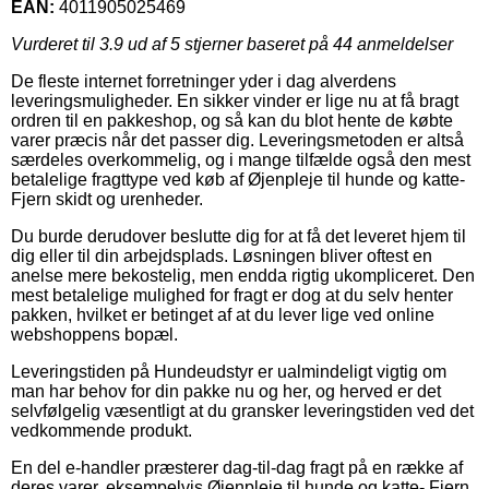
EAN:
4011905025469
Vurderet til
3.9
ud af 5 stjerner baseret på
44
anmeldelser
De fleste internet forretninger yder i dag alverdens
leveringsmuligheder. En sikker vinder er lige nu at få bragt
ordren til en pakkeshop, og så kan du blot hente de købte
varer præcis når det passer dig. Leveringsmetoden er altså
særdeles overkommelig, og i mange tilfælde også den mest
betalelige fragttype ved køb af Øjenpleje til hunde og katte-
Fjern skidt og urenheder.
Du burde derudover beslutte dig for at få det leveret hjem til
dig eller til din arbejdsplads. Løsningen bliver oftest en
anelse mere bekostelig, men endda rigtig ukompliceret. Den
mest betalelige mulighed for fragt er dog at du selv henter
pakken, hvilket er betinget af at du lever lige ved online
webshoppens bopæl.
Leveringstiden på Hundeudstyr er ualmindeligt vigtig om
man har behov for din pakke nu og her, og herved er det
selvfølgelig væsentligt at du gransker leveringstiden ved det
vedkommende produkt.
En del e-handler præsterer dag-til-dag fragt på en række af
deres varer, eksempelvis Øjenpleje til hunde og katte- Fjern