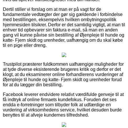
Dertil stiller vi forslag om at man er på vagt for de
fundamentale vedtægter der gør sig gældende i forbindelse
med bestillingen, eksempelvis hvilken ombytningspolitik
hjemmesiden tilsikrer. Derfor er det samtidig vigtigt, at man til
enhver tid opbevarer sin faktura e-mail, så man en anden
gang vil kunne påvise sin bestilling af Øjenpleje til hunde og
katte- Fjern skidt og urenheder, uafhængig om du skal købe
til en pige eller dreng.
Trustpilot præsterer fuldkommen uafhængige muligheder for
at tyde diverse eksisterende brugeres kritik og derfor er det
klogt, at du eksaminerer online forhandlerens vurderinger af
Øjenpleje til hunde og katte- Fjern skidt og urenheder forud
for at du lægger din bestilling.
Facebook leverer endvidere relativt værdifulde genveje til at
få indtryk af online firmaets kundefokus. Foruden det ses
endda e-forretninger som tilbyder folk at udfærdige en
vurdering af virksomhedens service, hvilket desuden burde
benyttes til at afveje kundernes tilfredshed.