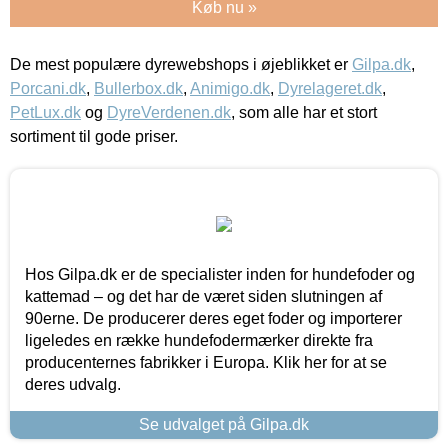
Køb nu »
De mest populære dyrewebshops i øjeblikket er
Gilpa.dk
,
Porcani.dk
,
Bullerbox.dk
,
Animigo.dk
,
Dyrelageret.dk
,
PetLux.dk
og
DyreVerdenen.dk
, som alle har et stort
sortiment til gode priser.
Hos Gilpa.dk er de specialister inden for hundefoder og
kattemad – og det har de været siden slutningen af
90erne. De producerer deres eget foder og importerer
ligeledes en række hundefodermærker direkte fra
producenternes fabrikker i Europa. Klik her for at se
deres udvalg.
Se udvalget på Gilpa.dk