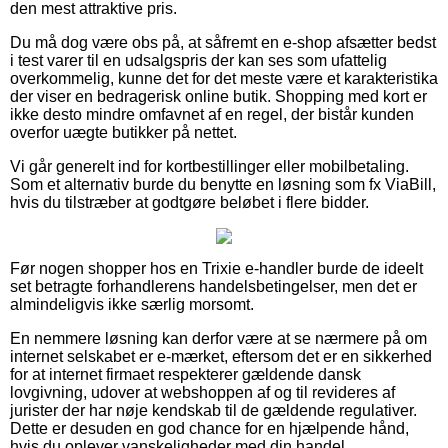
den mest attraktive pris.
Du må dog være obs på, at såfremt en e-shop afsætter bedst
i test varer til en udsalgspris der kan ses som ufattelig
overkommelig, kunne det for det meste være et karakteristika
der viser en bedragerisk online butik. Shopping med kort er
ikke desto mindre omfavnet af en regel, der bistår kunden
overfor uægte butikker på nettet.
Vi går generelt ind for kortbestillinger eller mobilbetaling.
Som et alternativ burde du benytte en løsning som fx ViaBill,
hvis du tilstræber at godtgøre beløbet i flere bidder.
Før nogen shopper hos en Trixie e-handler burde de ideelt
set betragte forhandlerens handelsbetingelser, men det er
almindeligvis ikke særlig morsomt.
En nemmere løsning kan derfor være at se nærmere på om
internet selskabet er e-mærket, eftersom det er en sikkerhed
for at internet firmaet respekterer gældende dansk
lovgivning, udover at webshoppen af og til revideres af
jurister der har nøje kendskab til de gældende regulativer.
Dette er desuden en god chance for en hjælpende hånd,
hvis du oplever vanskeligheder med din handel.