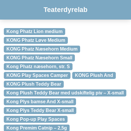
Teaterdyrelab
Kong Phatz Lion medium
KONG Phatz Løve Medium
KONG Phatz Næsehorn Medium
KONG Phatz Næsehorn Small
Kong Phatz næsehorn, str. S
KONG Play Spaces Camper
KONG Plush And
KONG Plush Teddy Bear
Kong Plush Teddy Bear med udskiftelig piv – X-small
Kong Plys bamse And X-small
Kong Plys Teddy Bear X-small
Kong Pop-up Play Spaces
Kong Premim Catnip – 2,5g