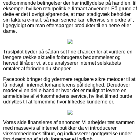
vedkommende betingelser der har indflydelse på handlen, til
eksempel hvilken returpolitik e-firmaet anvender. På grund af
dette er det i øvrigt afgørende, at man stadigvæk beholder
sin faktura e-mail, så man senere kan eftervise sin ordre af ,
ligegyldigt om man efterspørger produkter til en herre eller
dame.
Trustpilot byder på sådan set fine chancer for at vurdere en
længere række aktuelle forbrugeres bedømmelser og
herved tilråder vi, at du analyserer internet selskabets
omtaler af forinden du shopper.
Facebook bringer dig ydermere regulære sikre metoder til at
få indsigt i internet forhandlerens pålidelighed. Derudover
møder vi en del e-handler hvor det er muligt at levere en
anmeldelse af virksomhedens service, hvilket tilmed burde
udnyttes til at fornemme hvor tilfredse kunderne er.
Vores side finansieres af annoncer. Vi arbejder tæt sammen
med massevis af internet butikker da vi introducerer
virksomhedernes tilbud, og indkasserer godtgørelse under
forudsætning af at du foretager et indkøb.