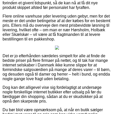
forinden et givent tidspunkt, så de kan nå at få dit nye
produkt skippet afsted før personalet har fyraften.
Flere online varehuse yder levering uden gebyr, men for det
meste er det under betingelse af at der købes for en bestemt
pris. Ellers må du overveje den mest prisbevidste løsning til
levering, hvilket ofte – om man er nær Hørsholm, Holbæk
eller Skælskør – vil være at få fragtmanden til at levere
bestillingen til en pakkeshop.
Det er jo efterhånden særdeles simpelt for alle at finde de
bedste priser på flere firmaer på nettet, og til tak har mange
internet selskaber i Danmark ikke kunne slippe for at
formindske salgsværdien på mange af deres varer – til børn,
og desuden også til damer og herrer – helt i bund, og endda
nogle gange love fragt uden betaling.
Dog kan det alligevel vise sig fordelagtigt at undersøge
nogle forskellige internet butikker efter udsalg på før du
færdiggør din shopping, sådan at du er skudsikker på at
opnå den skarpeste pris.
Du bør blot være opmærksom på, at når en butik sælger