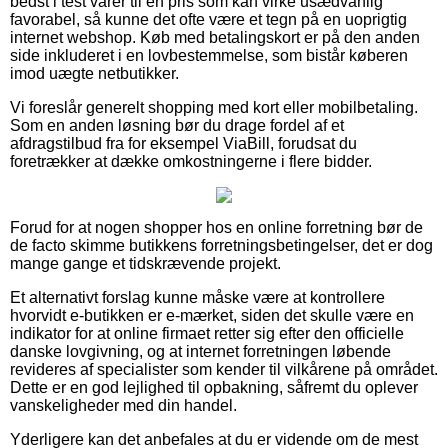
bedst i test varer til en pris som kan virke usædvanlig
favorabel, så kunne det ofte være et tegn på en uoprigtig
internet webshop. Køb med betalingskort er på den anden
side inkluderet i en lovbestemmelse, som bistår køberen
imod uægte netbutikker.
Vi foreslår generelt shopping med kort eller mobilbetaling.
Som en anden løsning bør du drage fordel af et
afdragstilbud fra for eksempel ViaBill, forudsat du
foretrækker at dække omkostningerne i flere bidder.
Forud for at nogen shopper hos en online forretning bør de
de facto skimme butikkens forretningsbetingelser, det er dog
mange gange et tidskrævende projekt.
Et alternativt forslag kunne måske være at kontrollere
hvorvidt e-butikken er e-mærket, siden det skulle være en
indikator for at online firmaet retter sig efter den officielle
danske lovgivning, og at internet forretningen løbende
revideres af specialister som kender til vilkårene på området.
Dette er en god lejlighed til opbakning, såfremt du oplever
vanskeligheder med din handel.
Yderligere kan det anbefales at du er vidende om de mest