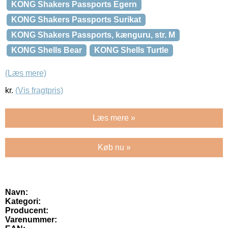
KONG Shakers Passports Egern
KONG Shakers Passports Surikat
KONG Shakers Passports, kænguru, str. M
KONG Shells Bear
KONG Shells Turtle
(Læs mere)
kr.
(Vis fragtpris)
Læs mere »
Køb nu »
Navn:
Kategori:
Producent:
Varenummer: