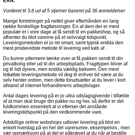
EAN:
Vurderet til
3.8
ud af 5 stjerner baseret på
36
anmeldelser
Mange forretninger på nettet giver efterhånden en lang
række forskellige fragtløsninger. En af dem der er mest
populær er i vore dage at få sendt til en pakkeshop, og så
afhenter du blot varerne på et selvvalgt tidspunkt.
Leveringsmetoden er jo ret smart, samt typisk endda den
mest prisbevidste metode til levering ved køb af .
Du kunne ydermere tænke over at få pakken sendt til din
privatbolig eller ud til din arbejdsplads. Fragttypen bliver af
og til lidt dyrere, men endda vældig bekvem. Den mest
letkøbte leveringsmetode vil dog til enhver tid være at du
selv henter ordren, men dette forudsætter at du lever i kort
afstand af internet forhandlerens arbejdslager.
Antal dages levering på er jo ultra udslagsgivende i tilfælde
af at man skal bruge din pakke nu og her, så derfor er det
fuldkommen essentielt at vi efterser det anslåede
leveringstidspunkt på den vedkommende vare.
Adskillige online webshops udlover levering på blot en
enkelt hverdag på en hel del varenumre, eksempelvis , men
vær opmærksom på at det er påkrævet at du når at bestille