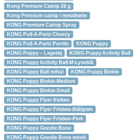
Kong Premium Catnip 28 g
Kong Premium catnip i metalbøtte
KONG Premium Catnip Spray
KONG Pull-A-Partz Cheezy
KONG Pull-A-Partz Purrito
KONG Puppy
KONG Puppy – Legetøj
KONG Puppy Activity Ball
KONG Puppy Activity Ball-M-Lyseblå
KONG Puppy Ball m/hul
KONG Puppy Binkie
KONG Puppy Binkie-Medium
KONG Puppy Binkie-Small
KONG Puppy Flyer frisbee
KONG Puppy Flyer Frisbee-Blå/grøn
KONG Puppy Flyer Frisbee-Pink
KONG Puppy Goodie Bone
KONG Puppy Goodie Bone m/reb