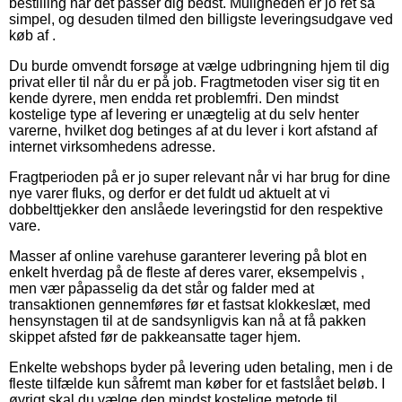
bestilling når det passer dig bedst. Muligheden er jo ret så
simpel, og desuden tilmed den billigste leveringsudgave ved
køb af .
Du burde omvendt forsøge at vælge udbringning hjem til dig
privat eller til når du er på job. Fragtmetoden viser sig tit en
kende dyrere, men endda ret problemfri. Den mindst
kostelige type af levering er unægtelig at du selv henter
varerne, hvilket dog betinges af at du lever i kort afstand af
internet virksomhedens adresse.
Fragtperioden på er jo super relevant når vi har brug for dine
nye varer fluks, og derfor er det fuldt ud aktuelt at vi
dobbelttjekker den anslåede leveringstid for den respektive
vare.
Masser af online varehuse garanterer levering på blot en
enkelt hverdag på de fleste af deres varer, eksempelvis ,
men vær påpasselig da det står og falder med at
transaktionen gennemføres før et fastsat klokkeslæt, med
hensynstagen til at de sandsynligvis kan nå at få pakken
skippet afsted før de pakkeansatte tager hjem.
Enkelte webshops byder på levering uden betaling, men i de
fleste tilfælde kun såfremt man køber for et fastslået beløb. I
øvrigt skal du vælge den mindst kostelige metode til