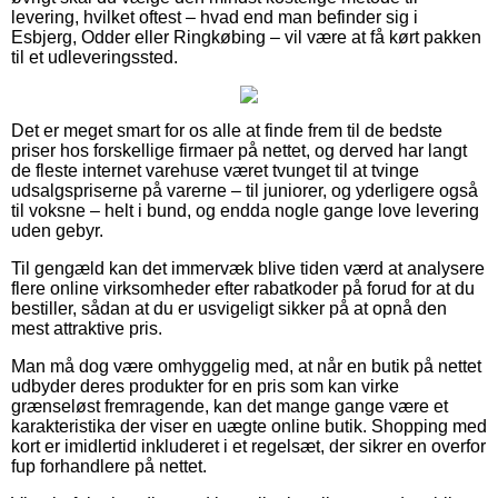
levering, hvilket oftest – hvad end man befinder sig i
Esbjerg, Odder eller Ringkøbing – vil være at få kørt pakken
til et udleveringssted.
Det er meget smart for os alle at finde frem til de bedste
priser hos forskellige firmaer på nettet, og derved har langt
de fleste internet varehuse været tvunget til at tvinge
udsalgspriserne på varerne – til juniorer, og yderligere også
til voksne – helt i bund, og endda nogle gange love levering
uden gebyr.
Til gengæld kan det immervæk blive tiden værd at analysere
flere online virksomheder efter rabatkoder på forud for at du
bestiller, sådan at du er usvigeligt sikker på at opnå den
mest attraktive pris.
Man må dog være omhyggelig med, at når en butik på nettet
udbyder deres produkter for en pris som kan virke
grænseløst fremragende, kan det mange gange være et
karakteristika der viser en uægte online butik. Shopping med
kort er imidlertid inkluderet i et regelsæt, der sikrer en overfor
fup forhandlere på nettet.