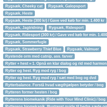
Rygsæk, Cheeky cat
Rygsæk, Galopsport
Rygsæk, Heste
Rygsæk, Heste (300 kr) / Gave ved køb for min. 1.400 kr
Rygsæk, Jagtridning
Rygsæk, Ridesport
Rygsæk, Ridesport (300 kr) / Gave ved køb for min. 1.400
Rygsæk, Sommerfugle
Rygsæk, Strawberry Thief Blue
Rygsæk, Valmuer
Rystende orm med catnip, ass. farver
Rytter + hest = 1. Opnå en klar dialog og rid med harmon
Rytter og hest. Ryg mod ryg / bog
Rytter og hest. Ryg mod ryg / sæt med bog og dvd
Rytterbalance. Forstå hvad vægthjælpen betyder / bog
Rytteren former hesten / bog
Rytterens biomekanik (Ride with Your Mind Clinic) / bog
Rytterens biomekanik. Illustreret guide til bedre sæde og