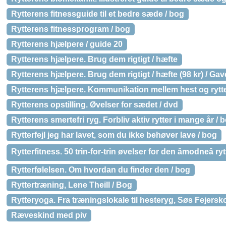
Rytterens fitnessguide til et bedre sæde / bog
Rytterens fitnessprogram / bog
Rytterens hjælpere / guide 20
Rytterens hjælpere. Brug dem rigtigt / hæfte
Rytterens hjælpere. Brug dem rigtigt / hæfte (98 kr) / Gav
Rytterens hjælpere. Kommunikation mellem hest og rytte
Rytterens opstilling. Øvelser for sædet / dvd
Rytterens smertefri ryg. Forbliv aktiv rytter i mange år / 
Rytterfejl jeg har lavet, som du ikke behøver lave / bog
Rytterfitness. 50 trin-for-trin øvelser for den âmodneâ ry
Rytterfølelsen. Om hvordan du finder den / bog
Ryttertræning, Lene Theill / Bog
Rytteryoga. Fra træningslokale til hesteryg, Søs Fejersk
Ræveskind med piv