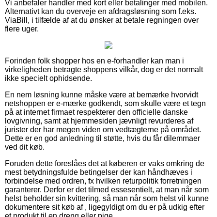
Vi anbefaler handler med kort eller betalinger med mobilen.
Alternativt kan du overveje en afdragsløsning som f.eks.
ViaBill, i tilfælde af at du ønsker at betale regningen over
flere uger.
Forinden folk shopper hos en e-forhandler kan man i
virkeligheden betragte shoppens vilkår, dog er det normalt
ikke specielt ophidsende.
En nem løsning kunne måske være at bemærke hvorvidt
netshoppen er e-mærke godkendt, som skulle være et tegn
på at internet firmaet respekterer den officielle danske
lovgivning, samt at hjemmesiden jævnligt revurderes af
jurister der har megen viden om vedtægterne på området.
Dette er en god anledning til støtte, hvis du får dilemmaer
ved dit køb.
Foruden dette foreslåes det at køberen er vaks omkring de
mest betydningsfulde betingelser der kan håndhæves i
forbindelse med ordren, fx hvilken returpolitik forretningen
garanterer. Derfor er det tilmed essesentielt, at man når som
helst beholder sin kvittering, så man når som helst vil kunne
dokumentere sit køb af , ligegyldigt om du er på udkig efter
et produkt til en dreng eller pige.