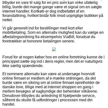
tilbyder en vare til salg for en pris som kan virke ufattelig
billig, burde det mange gange være et signal om en uægte
internet handler. Kortkøb er dog indbefattet af en
foranstaltning, hvilket bistår folk imod uoprigtige butikker på
nettet.
Vi går generelt ind for bestillinger med kort eller
mobilbetaling. Som en alternativ mulighed kan du vælge en
afbetalingsordning fra eksempelvis ViaBill, forudsat du
foretrækker at honorere betalingen senere.
Forud for at nogen køber hos en online forretning kunne de i
princippet sætte sig ind i dens regler, men det er naturligvis
ikke særlig spændende.
Et nemmere alternativ kan være at undersøge hvorvidt
online firmaet er medlem af e-mærke ordningen, da det
burde være en sikring om at online firmaet opretholder de
danske love, tillige med at internet shoppen en gang i
mellem besøges af sagkyndige der behersker vilkårene.
Derudover tilbydes du anledning til hjælpende service,
såfremt du skulle få udfordringer i processen med din
handel.