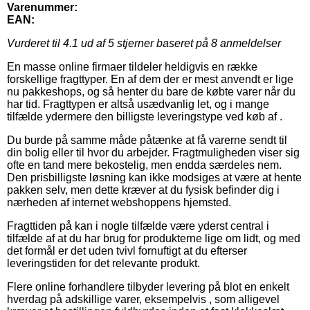
Varenummer:
EAN:
Vurderet til
4.1
ud af 5 stjerner baseret på
8
anmeldelser
En masse online firmaer tildeler heldigvis en række
forskellige fragttyper. En af dem der er mest anvendt er lige
nu pakkeshops, og så henter du bare de købte varer når du
har tid. Fragttypen er altså usædvanlig let, og i mange
tilfælde ydermere den billigste leveringstype ved køb af .
Du burde på samme måde påtænke at få varerne sendt til
din bolig eller til hvor du arbejder. Fragtmuligheden viser sig
ofte en tand mere bekostelig, men endda særdeles nem.
Den prisbilligste løsning kan ikke modsiges at være at hente
pakken selv, men dette kræver at du fysisk befinder dig i
nærheden af internet webshoppens hjemsted.
Fragttiden på kan i nogle tilfælde være yderst central i
tilfælde af at du har brug for produkterne lige om lidt, og med
det formål er det uden tvivl fornuftigt at du efterser
leveringstiden for det relevante produkt.
Flere online forhandlere tilbyder levering på blot en enkelt
hverdag på adskillige varer, eksempelvis , som alligevel