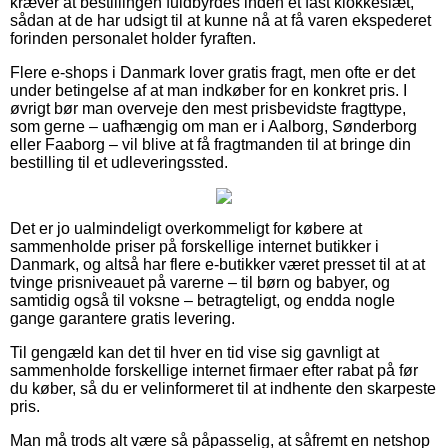
kræver at bestillingen fuldbyrdes inden et fast klokkeslæt,
sådan at de har udsigt til at kunne nå at få varen ekspederet
forinden personalet holder fyraften.
Flere e-shops i Danmark lover gratis fragt, men ofte er det
under betingelse af at man indkøber for en konkret pris. I
øvrigt bør man overveje den mest prisbevidste fragttype,
som gerne – uafhængig om man er i Aalborg, Sønderborg
eller Faaborg – vil blive at få fragtmanden til at bringe din
bestilling til et udleveringssted.
Det er jo ualmindeligt overkommeligt for købere at
sammenholde priser på forskellige internet butikker i
Danmark, og altså har flere e-butikker været presset til at at
tvinge prisniveauet på varerne – til børn og babyer, og
samtidig også til voksne – betragteligt, og endda nogle
gange garantere gratis levering.
Til gengæld kan det til hver en tid vise sig gavnligt at
sammenholde forskellige internet firmaer efter rabat på før
du køber, så du er velinformeret til at indhente den skarpeste
pris.
Man må trods alt være så påpasselig, at såfremt en netshop