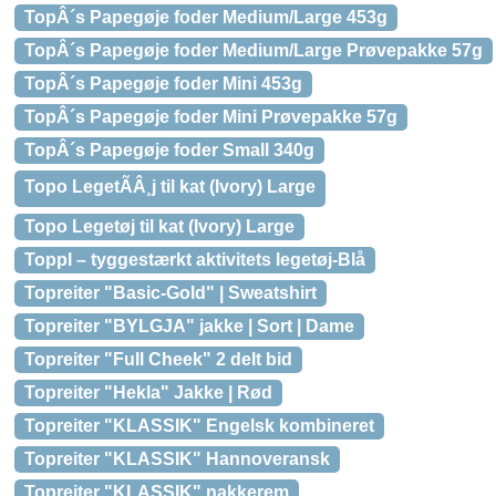
TopÂ´s Papegøje foder Medium/Large 453g
TopÂ´s Papegøje foder Medium/Large Prøvepakke 57g
TopÂ´s Papegøje foder Mini 453g
TopÂ´s Papegøje foder Mini Prøvepakke 57g
TopÂ´s Papegøje foder Small 340g
Topo LegetÃÂ¸j til kat (Ivory) Large
Topo Legetøj til kat (Ivory) Large
Toppl – tyggestærkt aktivitets legetøj-Blå
Topreiter "Basic-Gold" | Sweatshirt
Topreiter "BYLGJA" jakke | Sort | Dame
Topreiter "Full Cheek" 2 delt bid
Topreiter "Hekla" Jakke | Rød
Topreiter "KLASSIK" Engelsk kombineret
Topreiter "KLASSIK" Hannoveransk
Topreiter "KLASSIK" nakkerem