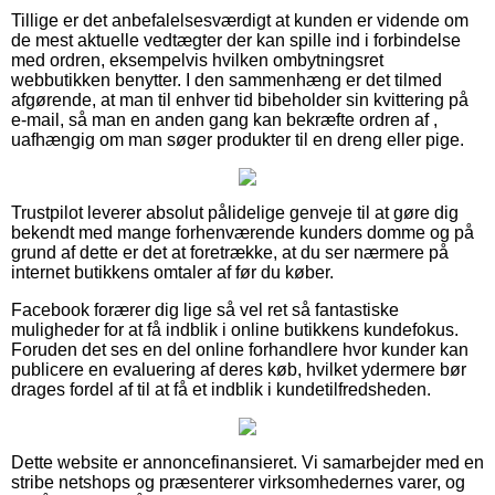
Tillige er det anbefalelsesværdigt at kunden er vidende om
de mest aktuelle vedtægter der kan spille ind i forbindelse
med ordren, eksempelvis hvilken ombytningsret
webbutikken benytter. I den sammenhæng er det tilmed
afgørende, at man til enhver tid bibeholder sin kvittering på
e-mail, så man en anden gang kan bekræfte ordren af ,
uafhængig om man søger produkter til en dreng eller pige.
Trustpilot leverer absolut pålidelige genveje til at gøre dig
bekendt med mange forhenværende kunders domme og på
grund af dette er det at foretrække, at du ser nærmere på
internet butikkens omtaler af før du køber.
Facebook forærer dig lige så vel ret så fantastiske
muligheder for at få indblik i online butikkens kundefokus.
Foruden det ses en del online forhandlere hvor kunder kan
publicere en evaluering af deres køb, hvilket ydermere bør
drages fordel af til at få et indblik i kundetilfredsheden.
Dette website er annoncefinansieret. Vi samarbejder med en
stribe netshops og præsenterer virksomhedernes varer, og