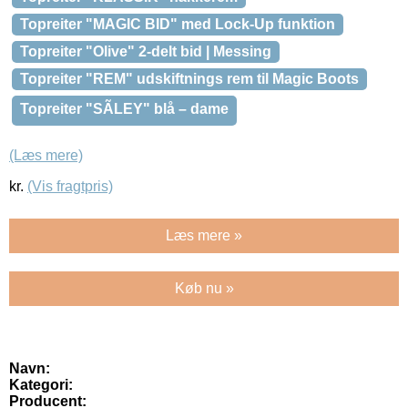
Topreiter "MAGIC BID" med Lock-Up funktion
Topreiter "Olive" 2-delt bid | Messing
Topreiter "REM" udskiftnings rem til Magic Boots
Topreiter "SÃLEY" blå – dame
(Læs mere)
kr.
(Vis fragtpris)
Læs mere »
Køb nu »
Navn:
Kategori:
Producent: