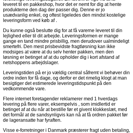
leveret til en pakkeshop, hvor det er nemt for dig at hente
produkterne den dag der passer dig. Denne er jo
usædvanlig enkel, og oftest ligeledes den mindst kostelige
leveringsform ved køb af .
Du kunne også beslutte dig for at få varerne leveret til din
lejlighed eller til dit arbejde. Leveringsformen er mange
gange en tand mindre prisbillig, men derudover ualmindeligt
smertefri. Den mest prisbevidste fragtløsning kan ikke
modsiges at være at du selv henter pakken, men den
løsning er betinget af at du opholder dig i kort afstand af
netshoppens arbejdslager.
Leveringstiden på er jo vældig central såfremt vi behøver din
ordre inden for få dage, og derfor er det rimelig klogt at man
besigtiger det estimerede leveringstidspunkt på den
vedkommende vare.
Flere internet foretagender reklamerer med 1 hverdags
levering på flere varer, eksempelvis , som imidlertid er
betinget af at du når at bestille før et givent klokkeslæt, med
det formål at de sandsynligvis kan nå at få ordren pakket før
de lageransatte har fyraften.
Visse e-forretninger i Danmark præsterer fragt uden betaling,