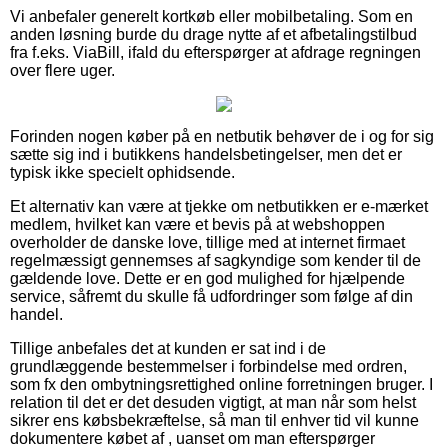
Vi anbefaler generelt kortkøb eller mobilbetaling. Som en
anden løsning burde du drage nytte af et afbetalingstilbud
fra f.eks. ViaBill, ifald du efterspørger at afdrage regningen
over flere uger.
Forinden nogen køber på en netbutik behøver de i og for sig
sætte sig ind i butikkens handelsbetingelser, men det er
typisk ikke specielt ophidsende.
Et alternativ kan være at tjekke om netbutikken er e-mærket
medlem, hvilket kan være et bevis på at webshoppen
overholder de danske love, tillige med at internet firmaet
regelmæssigt gennemses af sagkyndige som kender til de
gældende love. Dette er en god mulighed for hjælpende
service, såfremt du skulle få udfordringer som følge af din
handel.
Tillige anbefales det at kunden er sat ind i de
grundlæggende bestemmelser i forbindelse med ordren,
som fx den ombytningsrettighed online forretningen bruger. I
relation til det er det desuden vigtigt, at man når som helst
sikrer ens købsbekræftelse, så man til enhver tid vil kunne
dokumentere købet af , uanset om man efterspørger