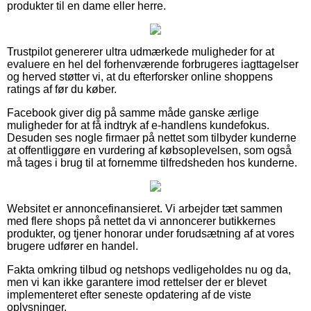
produkter til en dame eller herre.
Trustpilot genererer ultra udmærkede muligheder for at
evaluere en hel del forhenværende forbrugeres iagttagelser
og herved støtter vi, at du efterforsker online shoppens
ratings af før du køber.
Facebook giver dig på samme måde ganske ærlige
muligheder for at få indtryk af e-handlens kundefokus.
Desuden ses nogle firmaer på nettet som tilbyder kunderne
at offentliggøre en vurdering af købsoplevelsen, som også
må tages i brug til at fornemme tilfredsheden hos kunderne.
Websitet er annoncefinansieret. Vi arbejder tæt sammen
med flere shops på nettet da vi annoncerer butikkernes
produkter, og tjener honorar under forudsætning af at vores
brugere udfører en handel.
Fakta omkring tilbud og netshops vedligeholdes nu og da,
men vi kan ikke garantere imod rettelser der er blevet
implementeret efter seneste opdatering af de viste
oplysninger.