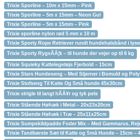
Trixie Sporline – 10m x 15mm – Pink
Trixie Sporline – 5m x 15mm – Neon Gul
Trixie Sporline – 5m x 15mm – Pink
Trixie sporline nylon rød 5 mm x 10 m
Trixie Sporty Rope Retriever rundt hundehalsbånd i lyse
Trixie Sporty RygsÃÂ¦k – til hunde der vejer op til 6 kg
Trixie Squieky Kattelegetøjs Fjerbold – 15cm
Trixie Stars Hundeseng – Med Stjerner i Bomuld og Polye
Trixie Stofseng Til Katte Og Små hunde 45x30cm
Trixie strigle til langt hÃÂ¥r og tyk pels
Trixie Stående Høhæk i Metal – 20x23x20cm
Trixie Stående Høhæk i Træ – 25x11x25cm
Trixie Sumpskildpadde Foder Mix – Med Gammarus, Rejer
Trixie Tandbørste Sæt til Katte og Små Hunde – 15cm – 