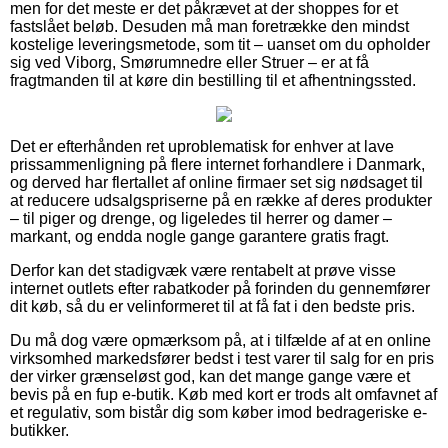
men for det meste er det påkrævet at der shoppes for et
fastslået beløb. Desuden må man foretrække den mindst
kostelige leveringsmetode, som tit – uanset om du opholder
sig ved Viborg, Smørumnedre eller Struer – er at få
fragtmanden til at køre din bestilling til et afhentningssted.
Det er efterhånden ret uproblematisk for enhver at lave
prissammenligning på flere internet forhandlere i Danmark,
og derved har flertallet af online firmaer set sig nødsaget til
at reducere udsalgspriserne på en række af deres produkter
– til piger og drenge, og ligeledes til herrer og damer –
markant, og endda nogle gange garantere gratis fragt.
Derfor kan det stadigvæk være rentabelt at prøve visse
internet outlets efter rabatkoder på forinden du gennemfører
dit køb, så du er velinformeret til at få fat i den bedste pris.
Du må dog være opmærksom på, at i tilfælde af at en online
virksomhed markedsfører bedst i test varer til salg for en pris
der virker grænseløst god, kan det mange gange være et
bevis på en fup e-butik. Køb med kort er trods alt omfavnet af
et regulativ, som bistår dig som køber imod bedrageriske e-
butikker.