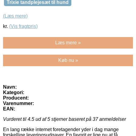
Trixie tandplejesæt til hund
(Læs mere)
kr.
(Vis fragtpris)
Læs mere »
Køb nu »
Navn:
Kategori:
Producent:
Varenummer:
EAN:
Vurderet til
4.5
ud af 5 stjerner baseret på
37
anmeldelser
En lang række internet foretagender yder i dag mange
forskellige leveringsudgaver. En favorit er lige nu at få