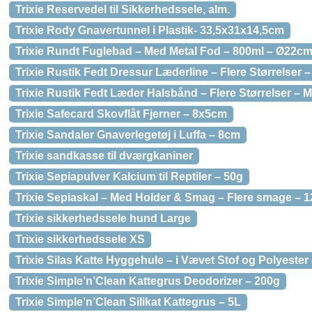
Trixie Reservedel til Sikkerhedssele, alm.
Trixie Rody Gnavertunnel i Plastik- 33,5x31x14,5cm
Trixie Rundt Fuglebad – Med Metal Fod – 800ml – Ø22c
Trixie Rustik Fedt Dressur Læderline – Flere Størrelser
Trixie Rustik Fedt Læder Halsbånd – Flere Størrelser –
Trixie Safecard Skovflåt Fjerner – 8x5cm
Trixie Sandaler Gnaverlegetøj i Luffa – 8cm
Trixie sandkasse til dværgkaniner
Trixie Sepiapulver Kalcium til Reptiler – 50g
Trixie Sepiaskal – Med Holder & Smag – Flere smage – 
Trixie sikkerhedssele hund Large
Trixie sikkerhedssele XS
Trixie Silas Katte Hyggehule – i Vævet Stof og Polyester
Trixie Simple’n’Clean Kattegrus Deodorizer – 200g
Trixie Simple’n’Clean Silikat Kattegrus – 5L