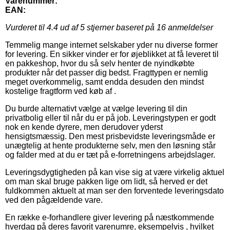
Varenummer:
EAN:
Vurderet til
4.4
ud af 5 stjerner baseret på
16
anmeldelser
Temmelig mange internet selskaber yder nu diverse former
for levering. En sikker vinder er for øjeblikket at få leveret til
en pakkeshop, hvor du så selv henter de nyindkøbte
produkter når det passer dig bedst. Fragttypen er nemlig
meget overkommelig, samt endda desuden den mindst
kostelige fragtform ved køb af .
Du burde alternativt vælge at vælge levering til din
privatbolig eller til når du er på job. Leveringstypen er godt
nok en kende dyrere, men derudover yderst
hensigtsmæssig. Den mest prisbevidste leveringsmåde er
unægtelig at hente produkterne selv, men den løsning står
og falder med at du er tæt på e-forretningens arbejdslager.
Leveringsdygtigheden på kan vise sig at være virkelig aktuel
om man skal bruge pakken lige om lidt, så herved er det
fuldkommen aktuelt at man ser den forventede leveringsdato
ved den pågældende vare.
En række e-forhandlere giver levering på næstkommende
hverdag på deres favorit varenumre, eksempelvis , hvilket