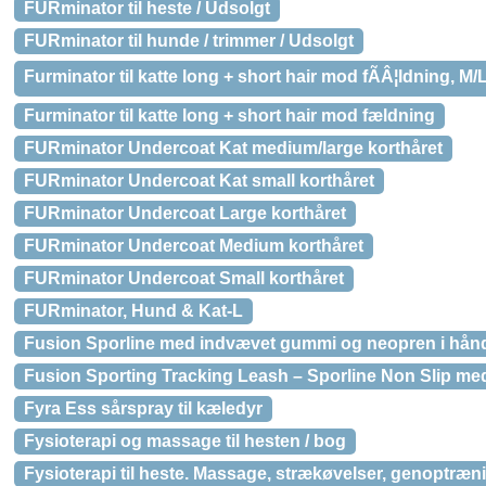
FURminator til heste / Udsolgt
FURminator til hunde / trimmer / Udsolgt
Furminator til katte long + short hair mod fÃÂ¦ldning, M/
Furminator til katte long + short hair mod fældning
FURminator Undercoat Kat medium/large korthåret
FURminator Undercoat Kat small korthåret
FURminator Undercoat Large korthåret
FURminator Undercoat Medium korthåret
FURminator Undercoat Small korthåret
FURminator, Hund & Kat-L
Fusion Sporline med indvævet gummi og neopren i hånd
Fusion Sporting Tracking Leash – Sporline Non Slip me
Fyra Ess sårspray til kæledyr
Fysioterapi og massage til hesten / bog
Fysioterapi til heste. Massage, strækøvelser, genoptræn