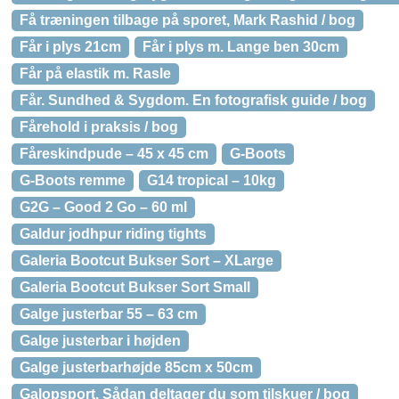
Få træningen tilbage på sporet, Mark Rashid / bog
Får i plys 21cm
Får i plys m. Lange ben 30cm
Får på elastik m. Rasle
Får. Sundhed & Sygdom. En fotografisk guide / bog
Fårehold i praksis / bog
Fåreskindpude – 45 x 45 cm
G-Boots
G-Boots remme
G14 tropical – 10kg
G2G – Good 2 Go – 60 ml
Galdur jodhpur riding tights
Galeria Bootcut Bukser Sort – XLarge
Galeria Bootcut Bukser Sort Small
Galge justerbar 55 – 63 cm
Galge justerbar i højden
Galge justerbarhøjde 85cm x 50cm
Galopsport. Sådan deltager du som tilskuer / bog