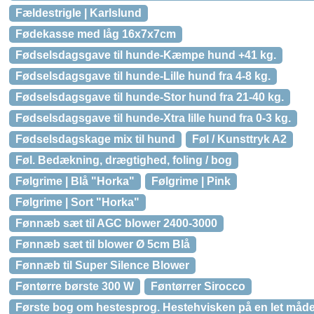
Fældestrigle | Karlslund
Fødekasse med låg 16x7x7cm
Fødselsdagsgave til hunde-Kæmpe hund +41 kg.
Fødselsdagsgave til hunde-Lille hund fra 4-8 kg.
Fødselsdagsgave til hunde-Stor hund fra 21-40 kg.
Fødselsdagsgave til hunde-Xtra lille hund fra 0-3 kg.
Fødselsdagskage mix til hund
Føl / Kunsttryk A2
Føl. Bedækning, drægtighed, foling / bog
Følgrime | Blå "Horka"
Følgrime | Pink
Følgrime | Sort "Horka"
Fønnæb sæt til AGC blower 2400-3000
Fønnæb sæt til blower Ø 5cm Blå
Fønnæb til Super Silence Blower
Føntørre børste 300 W
Føntørrer Sirocco
Første bog om hestesprog. Hestehvisken på en let måde