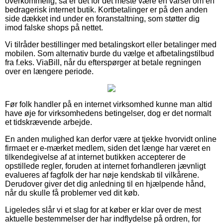
overkommelig, så er det for det meste være en varsel om en
bedragerisk internet butik. Kortbetalinger er på den anden
side dækket ind under en foranstaltning, som støtter dig
imod falske shops på nettet.
Vi tilråder bestillinger med betalingskort eller betalinger med
mobilen. Som alternativ burde du vælge et afbetalingstilbud
fra f.eks. ViaBill, når du efterspørger at betale regningen
over en længere periode.
Før folk handler på en internet virksomhed kunne man altid
have øje for virksomhedens betingelser, dog er det normalt
et tidskrævende arbejde.
En anden mulighed kan derfor være at tjekke hvorvidt online
firmaet er e-mærket medlem, siden det længe har været en
tilkendegivelse af at internet butikken accepterer de
opstillede regler, foruden at internet forhandleren jævnligt
evalueres af fagfolk der har nøje kendskab til vilkårene.
Derudover giver det dig anledning til en hjælpende hånd,
når du skulle få problemer ved dit køb.
Ligeledes slår vi et slag for at køber er klar over de mest
aktuelle bestemmelser der har indflydelse på ordren, for