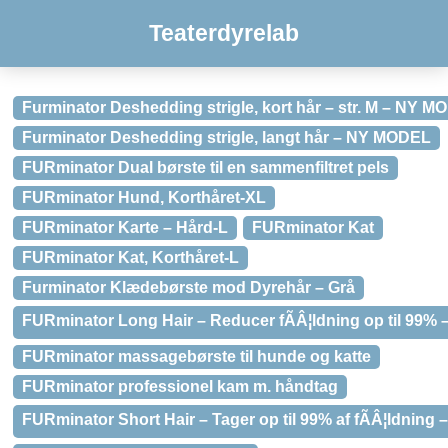
Teaterdyrelab
Furminator Deshedding strigle, kort hår – str. M – NY 
Furminator Deshedding strigle, langt hår – NY MODEL
FURminator Dual børste til en sammenfiltret pels
FURminator Hund, Korthåret-XL
FURminator Karte – Hård-L
FURminator Kat
FURminator Kat, Korthåret-L
Furminator Klædebørste mod Dyrehår – Grå
FURminator Long Hair – Reducer fÃÂ¦ldning op til 99% – 
FURminator massagebørste til hunde og katte
FURminator professionel kam m. håndtag
FURminator Short Hair – Tager op til 99% af fÃÂ¦ldning – 