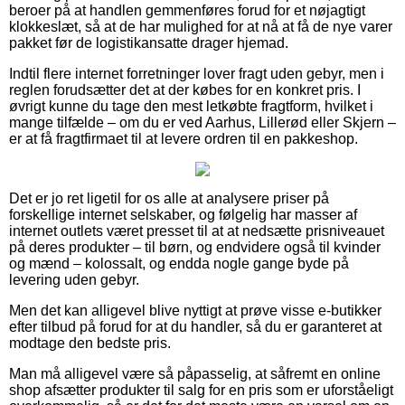
beroer på at handlen gemmenføres forud for et nøjagtigt
klokkeslæt, så at de har mulighed for at nå at få de nye varer
pakket før de logistikansatte drager hjemad.
Indtil flere internet forretninger lover fragt uden gebyr, men i
reglen forudsætter det at der købes for en konkret pris. I
øvrigt kunne du tage den mest letkøbte fragtform, hvilket i
mange tilfælde – om du er ved Aarhus, Lillerød eller Skjern –
er at få fragtfirmaet til at levere ordren til en pakkeshop.
Det er jo ret ligetil for os alle at analysere priser på
forskellige internet selskaber, og følgelig har masser af
internet outlets været presset til at at nedsætte prisniveauet
på deres produkter – til børn, og endvidere også til kvinder
og mænd – kolossalt, og endda nogle gange byde på
levering uden gebyr.
Men det kan alligevel blive nyttigt at prøve visse e-butikker
efter tilbud på forud for at du handler, så du er garanteret at
modtage den bedste pris.
Man må alligevel være så påpasselig, at såfremt en online
shop afsætter produkter til salg for en pris som er uforståeligt