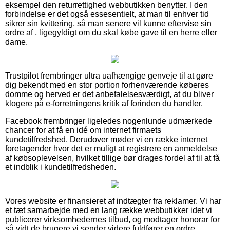
eksempel den returrettighed webbutikken benytter. I den
forbindelse er det også essesentielt, at man til enhver tid
sikrer sin kvittering, så man senere vil kunne eftervise sin
ordre af , ligegyldigt om du skal købe gave til en herre eller
dame.
Trustpilot frembringer ultra uafhængige genveje til at gøre
dig bekendt med en stor portion forhenværende køberes
domme og herved er det anbefalelsesværdigt, at du bliver
klogere på e-forretningens kritik af forinden du handler.
Facebook frembringer ligeledes nogenlunde udmærkede
chancer for at få en idé om internet firmaets
kundetilfredshed. Derudover møder vi en række internet
foretagender hvor det er muligt at registrere en anmeldelse
af købsoplevelsen, hvilket tillige bør drages fordel af til at få
et indblik i kundetilfredsheden.
Vores website er finansieret af indtægter fra reklamer. Vi har
et tæt samarbejde med en lang række webbutikker idet vi
publicerer virksomhedernes tilbud, og modtager honorar for
så vidt de brugere vi sender videre fuldfører en ordre.