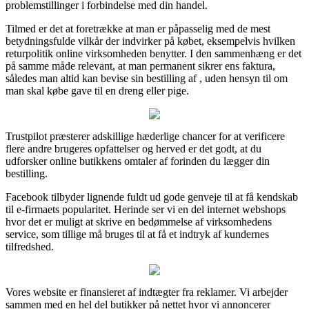
problemstillinger i forbindelse med din handel.
Tilmed er det at foretrække at man er påpasselig med de mest
betydningsfulde vilkår der indvirker på købet, eksempelvis hvilken
returpolitik online virksomheden benytter. I den sammenhæng er det
på samme måde relevant, at man permanent sikrer ens faktura,
således man altid kan bevise sin bestilling af , uden hensyn til om
man skal købe gave til en dreng eller pige.
Trustpilot præsterer adskillige hæderlige chancer for at verificere
flere andre brugeres opfattelser og herved er det godt, at du
udforsker online butikkens omtaler af forinden du lægger din
bestilling.
Facebook tilbyder lignende fuldt ud gode genveje til at få kendskab
til e-firmaets popularitet. Herinde ser vi en del internet webshops
hvor det er muligt at skrive en bedømmelse af virksomhedens
service, som tillige må bruges til at få et indtryk af kundernes
tilfredshed.
Vores website er finansieret af indtægter fra reklamer. Vi arbejder
sammen med en hel del butikker på nettet hvor vi annoncerer