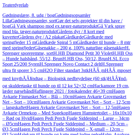
Teaterdyrelab
Gødningslære, 8. udg / bog
Gødningsopsamler
Lilla
Gødningsopsamler, sort
Gør det selv-projekter til din have /
bog
Gå Væk shampoo mod ex.tæger-naturprodukt
Gå Væk spray
mod bla. tæger-naturprodukt
Gårdens dyr / 8 kort med
kuverter
Gårdens dyr / A2 plakat
Gårdkæde
Gårdkæde med
springfjeder 15 m
Gårdkæde Spiral 5 m
Gårdkæder til hunde – 8 mtr
med springfjeder
Gåsenakke – 200 g, 100% naturlige gåsenakker
H.
Sprenger sporeremme, sort
H.HB Diamond Petit 30 Violet
H.HB Oss
– Hunde halsbånd, 55/12, Brun
H.HB Oss, 50/12, Brun
H.SL Ecco
Sport 25/200 Syren
H.Sprenger Novo Contact 2 delt
H.Sprenger
ultra fit sporer 3,5 cm
H2O Filter standart 3stk
HÃÂ¸mHÃÂ¸mposer
med knythÃÂ¥ndtag – Biologisk nedbrydelige (60 stk)
HÃÂ¥nd-
og skuldertaske til hunde op til 12 kg 52×32 cm
Hackamore 19 cm,
læder næsebånd
Haflingere 2021 / fotokalender 46×39 cm
Hagen
Avkarie Finmasket Net – Blå – 10cm
Hagen Avkarie Grovmasket
Net – Sort – 10cm
Hagen Avkarie Grovmasket Net – Sort – 12,5cm
– langskaftet
Hagen Avkarie Grovmasket Net – Sort – 12,5m
Hagen
Avkarie Ormekop – Med Sugekop
Hagen Hamstertoilet – 16x10x10
– Rød og Hvid
Hagen Pedi Perch Fugle Siddepind – Large – 34cm
– Ø5cm
Hagen Pedi Perch Fugle Siddepind – Medium – 20,5cm –
Ø3,5cm
Hagen Pedi Perch Fugle Siddepind – X-small – 12cm –
Ø2,5cm
Halekam til hunde og katte med lodne pelse
Halm. Analyse