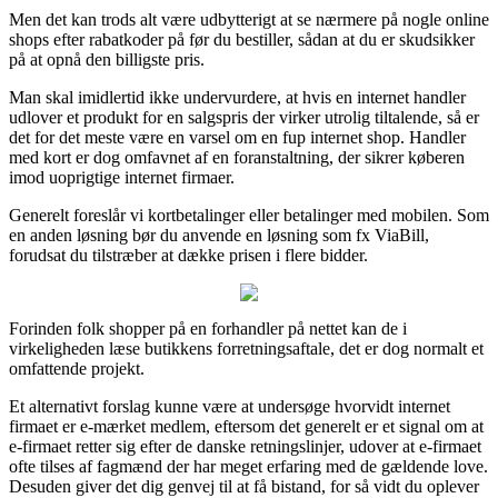
Men det kan trods alt være udbytterigt at se nærmere på nogle online
shops efter rabatkoder på før du bestiller, sådan at du er skudsikker
på at opnå den billigste pris.
Man skal imidlertid ikke undervurdere, at hvis en internet handler
udlover et produkt for en salgspris der virker utrolig tiltalende, så er
det for det meste være en varsel om en fup internet shop. Handler
med kort er dog omfavnet af en foranstaltning, der sikrer køberen
imod uoprigtige internet firmaer.
Generelt foreslår vi kortbetalinger eller betalinger med mobilen. Som
en anden løsning bør du anvende en løsning som fx ViaBill,
forudsat du tilstræber at dække prisen i flere bidder.
Forinden folk shopper på en forhandler på nettet kan de i
virkeligheden læse butikkens forretningsaftale, det er dog normalt et
omfattende projekt.
Et alternativt forslag kunne være at undersøge hvorvidt internet
firmaet er e-mærket medlem, eftersom det generelt er et signal om at
e-firmaet retter sig efter de danske retningslinjer, udover at e-firmaet
ofte tilses af fagmænd der har meget erfaring med de gældende love.
Desuden giver det dig genvej til at få bistand, for så vidt du oplever