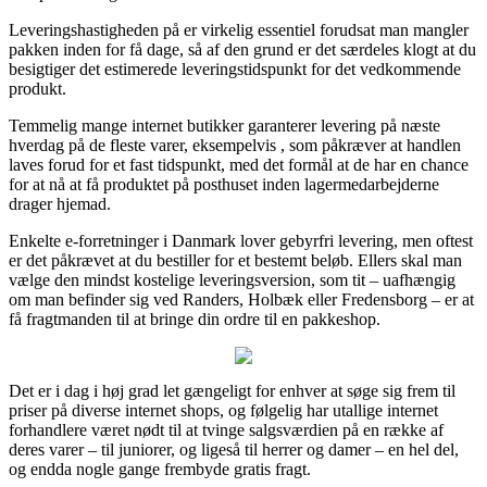
Leveringshastigheden på er virkelig essentiel forudsat man mangler
pakken inden for få dage, så af den grund er det særdeles klogt at du
besigtiger det estimerede leveringstidspunkt for det vedkommende
produkt.
Temmelig mange internet butikker garanterer levering på næste
hverdag på de fleste varer, eksempelvis , som påkræver at handlen
laves forud for et fast tidspunkt, med det formål at de har en chance
for at nå at få produktet på posthuset inden lagermedarbejderne
drager hjemad.
Enkelte e-forretninger i Danmark lover gebyrfri levering, men oftest
er det påkrævet at du bestiller for et bestemt beløb. Ellers skal man
vælge den mindst kostelige leveringsversion, som tit – uafhængig
om man befinder sig ved Randers, Holbæk eller Fredensborg – er at
få fragtmanden til at bringe din ordre til en pakkeshop.
Det er i dag i høj grad let gængeligt for enhver at søge sig frem til
priser på diverse internet shops, og følgelig har utallige internet
forhandlere været nødt til at tvinge salgsværdien på en række af
deres varer – til juniorer, og ligeså til herrer og damer – en hel del,
og endda nogle gange frembyde gratis fragt.