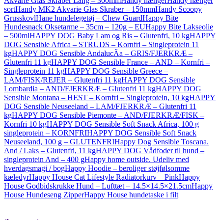
Akvarie Glas Skraber Lang – 300mm
Handy hænger
Handy hænger
sort
Handy MK2 Akvarie Glas Skraber – 150mm
Handy Scoopy
Grusskovl
Hane hundelegetøj – Chew Guard
Happy Bite
Hundesnack Oksetarme – 35cm – 120g – EU
Happy Bite Lakseolie
– 500ml
HAPPY DOG Baby Lam og Ris – Glutenfri, 10 kg
HAPPY
DOG Sensible Africa – STRUDS – Kornfri – Singleprotein 11
kg
HAPPY DOG Sensible AndalucÃ­a – GRIS/FJERKRÆ –
Glutenfri 11 kg
HAPPY DOG Sensible France – AND – Kornfri –
Singleprotein 11 kg
HAPPY DOG Sensible Greece –
LAM/FISK/REJER – Glutenfri 11 kg
HAPPY DOG Sensible
Lombardia – AND/FJERKRÆ – Glutenfri 11 kg
HAPPY DOG
Sensible Montana – HEST – Kornfri – Singleprotein, 10 kg
HAPPY
DOG Sensible Neuseeland – LAM/FJERKRÆ – Glutenfri 11
kg
HAPPY DOG Sensible Piemonte – AND/FJERKRÆ/FISK –
Kornfri 10 kg
HAPPY DOG Sensible Soft Snack Africa, 100 g
singleprotein – KORNFRI
HAPPY DOG Sensible Soft Snack
Neuseeland, 100 g – GLUTENFRI
Happy Dog Sensible Toscana.
And / Laks – Glutenfri, 11 kg
HAPPY DOG Vådfoder til hund –
singleprotein And – 400 g
Happy home outside. Udeliv med
hverdagsmagi / bog
Happy Hoodie – beroliger støjfølsomme
kæledyr
Happy House Cat Lifestyle Radiatorkurv – Pink
Happy
House Godbidskrukke Hund – Lufttæt – 14.5×14.5×21.5cm
Happy
House Hundeseng Zipper
Happy House hundetaske i filt