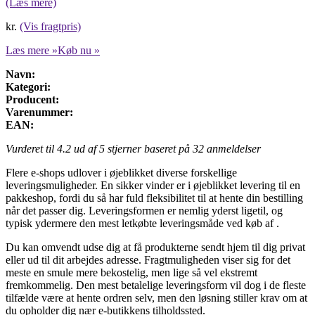
(Læs mere)
kr.
(Vis fragtpris)
Læs mere »
Køb nu »
Navn:
Kategori:
Producent:
Varenummer:
EAN:
Vurderet til
4.2
ud af 5 stjerner baseret på
32
anmeldelser
Flere e-shops udlover i øjeblikket diverse forskellige
leveringsmuligheder. En sikker vinder er i øjeblikket levering til en
pakkeshop, fordi du så har fuld fleksibilitet til at hente din bestilling
når det passer dig. Leveringsformen er nemlig yderst ligetil, og
typisk ydermere den mest letkøbte leveringsmåde ved køb af .
Du kan omvendt udse dig at få produkterne sendt hjem til dig privat
eller ud til dit arbejdes adresse. Fragtmuligheden viser sig for det
meste en smule mere bekostelig, men lige så vel ekstremt
fremkommelig. Den mest betalelige leveringsform vil dog i de fleste
tilfælde være at hente ordren selv, men den løsning stiller krav om at
du opholder dig nær e-butikkens tilholdssted.