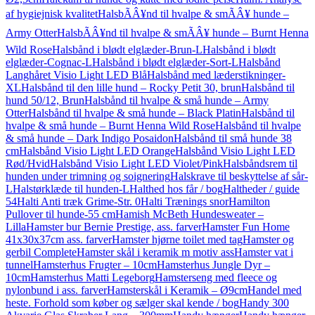
af hygiejnisk kvalitet
HalsbÃÂ¥nd til hvalpe & smÃÂ¥ hunde –
Army Otter
HalsbÃÂ¥nd til hvalpe & smÃÂ¥ hunde – Burnt Henna
Wild Rose
Halsbånd i blødt elglæder-Brun-L
Halsbånd i blødt
elglæder-Cognac-L
Halsbånd i blødt elglæder-Sort-L
Halsbånd
Langhåret Visio Light LED Blå
Halsbånd med læderstikninger-
XL
Halsbånd til den lille hund – Rocky Petit 30, brun
Halsbånd til
hund 50/12, Brun
Halsbånd til hvalpe & små hunde – Army
Otter
Halsbånd til hvalpe & små hunde – Black Platin
Halsbånd til
hvalpe & små hunde – Burnt Henna Wild Rose
Halsbånd til hvalpe
& små hunde – Dark Indigo Posaidon
Halsbånd til små hunde 38
cm
Halsbånd Visio Light LED Orange
Halsbånd Visio Light LED
Rød/Hvid
Halsbånd Visio Light LED Violet/Pink
Halsbåndsrem til
hunden under trimning og soignering
Halskrave til beskyttelse af sår-
L
Halstørklæde til hunden-L
Halthed hos får / bog
Haltheder / guide
54
Halti Anti træk Grime-Str. 0
Halti Trænings snor
Hamilton
Pullover til hunde-55 cm
Hamish McBeth Hundesweater –
Lilla
Hamster bur Bernie Prestige, ass. farver
Hamster Fun Home
41x30x37cm ass. farver
Hamster hjørne toilet med tag
Hamster og
gerbil Complete
Hamster skål i keramik m motiv ass
Hamster vat i
tunnel
Hamsterhus Frugter – 10cm
Hamsterhus Jungle Dyr –
10cm
Hamsterhus Matti Legeborg
Hamsterseng med fleece og
nylonbund i ass. farver
Hamsterskål i Keramik – Ø9cm
Handel med
heste. Forhold som køber og sælger skal kende / bog
Handy 300