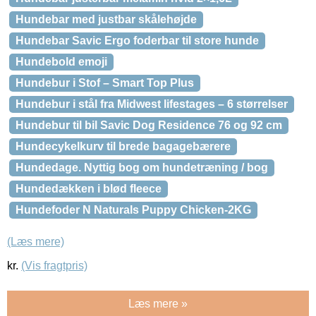
Hundebar med justbar skålehøjde
Hundebar Savic Ergo foderbar til store hunde
Hundebold emoji
Hundebur i Stof – Smart Top Plus
Hundebur i stål fra Midwest lifestages – 6 størrelser
Hundebur til bil Savic Dog Residence 76 og 92 cm
Hundecykelkurv til brede bagagebærere
Hundedage. Nyttig bog om hundetræning / bog
Hundedækken i blød fleece
Hundefoder N Naturals Puppy Chicken-2KG
(Læs mere)
kr.
(Vis fragtpris)
Læs mere »