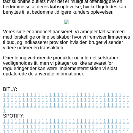
faktisk online outlets hvor det er muligt at offentliggøre en
bedømmelse af deres købsoplevelse, hvilket ligeledes kan
benyttes til at bedømme tidligere kunders oplevelser.
Vores side er annoncefinansieret. Vi arbejder tæt sammen
med forskellige online selskaber hvor vi fremviser firmaernes
tilbud, og indkasserer provision hvis den bruger vi sender
videre udfører en transaktion.
Orientering vedrørende produkter og internet selskaber
vedligeholdes tit, men vi påtager os ikke ansvaret for
reguleringer der kan være implementeret siden vi sidst
opdaterede de anvendte informationer.
BITLY:
1
1
1
1
1
1
1
1
1
1
1
1
1
1
1
1
1
1
1
1
1
1
1
1
1
1
1
1
1
1
1
1
1
1
1
1
1
1
1
1
1
1
1
1
1
1
1
1
1
1
1
1
1
1
1
1
1
1
1
1
1
1
1
1
1
1
1
1
1
1
1
1
1
1
1
1
1
1
1
1
1
1
1
1
1
1
1
1
1
1
1
1
1
1
1
1
1
1
1
1
SPOTIFY:
1
1
1
1
1
1
1
1
1
1
1
1
1
1
1
1
1
1
1
1
1
1
1
1
1
1
1
1
1
1
1
1
1
1
1
1
1
1
1
1
1
1
1
1
1
1
1
1
1
1
1
1
1
1
1
1
1
1
1
1
1
1
1
1
1
1
1
1
1
1
1
1
1
1
1
1
1
1
1
1
1
1
1
1
1
1
1
1
1
1
1
1
1
1
1
1
1
1
1