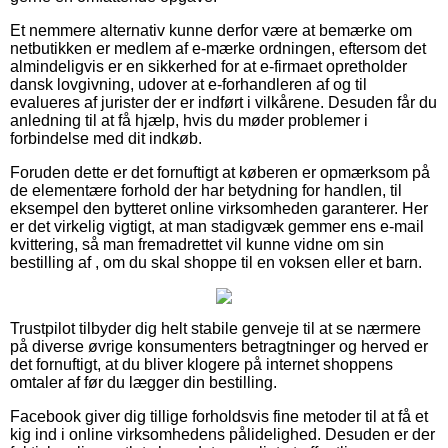
Et nemmere alternativ kunne derfor være at bemærke om
netbutikken er medlem af e-mærke ordningen, eftersom det
almindeligvis er en sikkerhed for at e-firmaet opretholder
dansk lovgivning, udover at e-forhandleren af og til
evalueres af jurister der er indført i vilkårene. Desuden får du
anledning til at få hjælp, hvis du møder problemer i
forbindelse med dit indkøb.
Foruden dette er det fornuftigt at køberen er opmærksom på
de elementære forhold der har betydning for handlen, til
eksempel den bytteret online virksomheden garanterer. Her
er det virkelig vigtigt, at man stadigvæk gemmer ens e-mail
kvittering, så man fremadrettet vil kunne vidne om sin
bestilling af , om du skal shoppe til en voksen eller et barn.
Trustpilot tilbyder dig helt stabile genveje til at se nærmere
på diverse øvrige konsumenters betragtninger og herved er
det fornuftigt, at du bliver klogere på internet shoppens
omtaler af før du lægger din bestilling.
Facebook giver dig tillige forholdsvis fine metoder til at få et
kig ind i online virksomhedens pålidelighed. Desuden er der