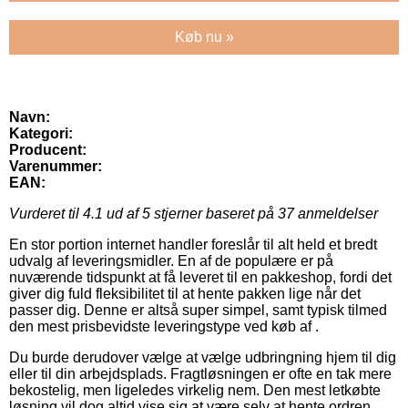
Køb nu »
Navn:
Kategori:
Producent:
Varenummer:
EAN:
Vurderet til
4.1
ud af 5 stjerner baseret på
37
anmeldelser
En stor portion internet handler foreslår til alt held et bredt
udvalg af leveringsmidler. En af de populære er på
nuværende tidspunkt at få leveret til en pakkeshop, fordi det
giver dig fuld fleksibilitet til at hente pakken lige når det
passer dig. Denne er altså super simpel, samt typisk tilmed
den mest prisbevidste leveringstype ved køb af .
Du burde derudover vælge at vælge udbringning hjem til dig
eller til din arbejdsplads. Fragtløsningen er ofte en tak mere
bekostelig, men ligeledes virkelig nem. Den mest letkøbte
løsning vil dog altid vise sig at være selv at hente ordren,