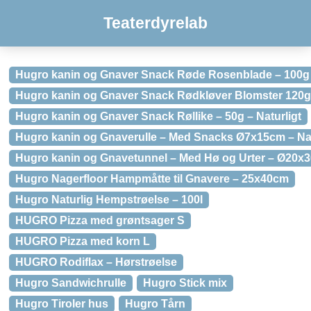
Teaterdyrelab
Hugro kanin og Gnaver Snack Røde Rosenblade – 100g
Hugro kanin og Gnaver Snack Rødkløver Blomster 120g 
Hugro kanin og Gnaver Snack Røllike – 50g – Naturligt
Hugro kanin og Gnaverulle – Med Snacks Ø7x15cm – Nat
Hugro kanin og Gnavetunnel – Med Hø og Urter – Ø20x
Hugro Nagerfloor Hampmåtte til Gnavere – 25x40cm
Hugro Naturlig Hempstrøelse – 100l
HUGRO Pizza med grøntsager S
HUGRO Pizza med korn L
HUGRO Rodiflax – Hørstrøelse
Hugro Sandwichrulle
Hugro Stick mix
Hugro Tiroler hus
Hugro Tårn