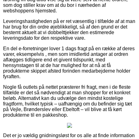
som dog stiller krav om at du bor i nærheden af
webshoppens hjemsted.
Leveringshastigheden på er ret væsentlig i tilfælde af at man
har brug for din ordre øjeblikkeligt, så af den grund er det
bestemt aktuelt at vi dobbelttjekker den estimerede
leveringsdato for den respektive vare.
En del e-forretninger lover 1 dags fragt på en række af deres
varer, eksempelvis , men som imidlertid antager at ordren
aflægges tidligere end et givent tidspunkt, med
hensynstagen til at de har mulighed for at nå at få
produkterne skippet afsted forinden medarbejderne holder
fyraften.
Nogle få outlets på nettet præsterer fri fragt, men i de fleste
tilfælde er det så nødvendigt at man shopper for et konkret
beløb. Alternativt kan du udvælge den mindst kostelige
fragtform, hvilket typisk – uafhængig om du befinder sig tæt
på Vejle, Brønderslev eller Ebeltoft – vil blive at få kørt
produkterne til en pakkeshop.
Det er jo vældig gnidningsløst for os alle at finde information