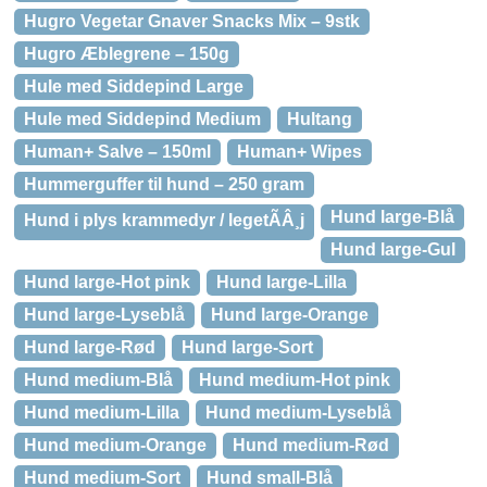
Hugro Vegetar Gnaver Snacks Mix – 9stk
Hugro Æblegrene – 150g
Hule med Siddepind Large
Hule med Siddepind Medium
Hultang
Human+ Salve – 150ml
Human+ Wipes
Hummerguffer til hund – 250 gram
Hund large-Blå
Hund i plys krammedyr / legetÃÂ¸j
Hund large-Gul
Hund large-Hot pink
Hund large-Lilla
Hund large-Lyseblå
Hund large-Orange
Hund large-Rød
Hund large-Sort
Hund medium-Blå
Hund medium-Hot pink
Hund medium-Lilla
Hund medium-Lyseblå
Hund medium-Orange
Hund medium-Rød
Hund medium-Sort
Hund small-Blå