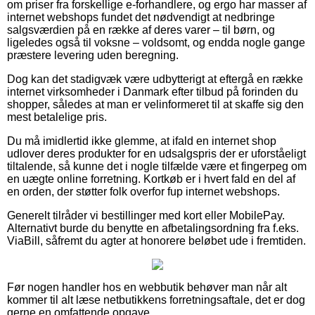
om priser fra forskellige e-forhandlere, og ergo har masser af
internet webshops fundet det nødvendigt at nedbringe
salgsværdien på en række af deres varer – til børn, og
ligeledes også til voksne – voldsomt, og endda nogle gange
præstere levering uden beregning.
Dog kan det stadigvæk være udbytterigt at eftergå en række
internet virksomheder i Danmark efter tilbud på forinden du
shopper, således at man er velinformeret til at skaffe sig den
mest betalelige pris.
Du må imidlertid ikke glemme, at ifald en internet shop
udlover deres produkter for en udsalgspris der er uforståeligt
tiltalende, så kunne det i nogle tilfælde være et fingerpeg om
en uægte online forretning. Kortkøb er i hvert fald en del af
en orden, der støtter folk overfor fup internet webshops.
Generelt tilråder vi bestillinger med kort eller MobilePay.
Alternativt burde du benytte en afbetalingsordning fra f.eks.
ViaBill, såfremt du agter at honorere beløbet ude i fremtiden.
Før nogen handler hos en webbutik behøver man når alt
kommer til alt læse netbutikkens forretningsaftale, det er dog
gerne en omfattende opgave.