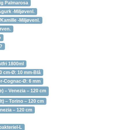
ig Palmarosa
urk -Miljøvenl.
mille -Miljøvenl.
øven.
o
?
tfri 1800ml
20 cm-Ø: 10 mm-Blå
er-Cognac-Ø: 6 mm
ge) – Venezia – 120 cm
t) – Torino – 120 cm
enezia – 120 cm
akteriel-L