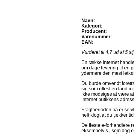
Navn:
Kategori:
Producent:
Varenummer:
EAN:
Vurderet til
4.7
ud af 5 st
En række internet handler
om dage levering til en pa
ydermere den mest letkøb
Du burde omvendt foretræk
sig som oftest en tand m
ikke modsiges at være at 
internet butikkens adress
Fragtperioden på er selvf
helt klogt at du tjekker 
De fleste e-forhandlere 
eksempelvis , som dog er 