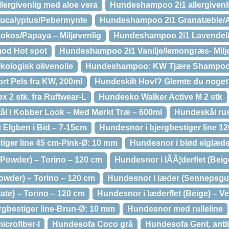
ergivenlig med aloe vera
Hundeshampoo 2i1 allergivenl
ucalyptus/Pebermynte
Hundeshampoo 2i1 Granatæble/Ag
kos/Papaya – Miljøvenlig
Hundeshampoo 2i1 Lavendel/Ka
od Hot spot
Hundeshampoo 2i1 Vanilje/lemongræs- Milj
ologisk olivenolie
Hundeshampoo: KW Tjære Shampo
rt Pels fra KW, 200ml
Hundeskilt Hov!? Glemte du noget
 2 stk. fra Ruffwear-L
Hundesko Walker Active M 2 stk
tål i Kobber Look – Med Mørkt Træ – 600ml
Hundeskål rus
 Elgben i Bid – 7-15cm
Hundesnor i bjergbestiger line 1
tiger line 45 cm-Pink-Ø: 10 mm
Hundesnor i blød elglæd
(Powder) – Torino – 120 cm
Hundesnor i lÃÂ¦derflet (Bei
owder) – Torino – 120 cm
Hundesnor i læder (Sennepsgul
ate) – Torino – 120 cm
Hundesnor i læderflet (Beige) – V
rgbestiger line-Brun-Ø: 10 mm
Hundesnor med rulleline
crofiber-l
Hundesofa Coco grå
Hundesofa Gent, antib