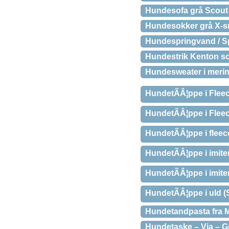
Hundesofa grå Scout
Hundesokker grå X-s
Hundespringvand / Sp
Hundestrik Kenton so
Hundesweater i meri
HundetÃÂ¦ppe i Fleec
HundetÃÂ¦ppe i Flee
HundetÃÂ¦ppe i fleec
HundetÃÂ¦ppe i imite
HundetÃÂ¦ppe i imiter
HundetÃÂ¦ppe i uld (
Hundetandpasta fra 
Hundetaske – Via – Gr