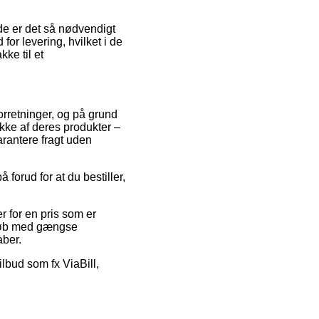
de er det så nødvendigt
for levering, hvilket i de
ke til et
orretninger, og på grund
ække af deres produkter –
arantere fragt uden
 forud for at du bestiller,
r for en pris som er
. Køb med gængse
aber.
ilbud som fx ViaBill,