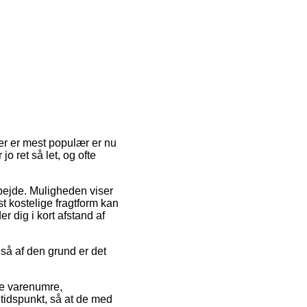
der er mest populær er nu
o ret så let, og ofte
rbejde. Muligheden viser
t kostelige fragtform kan
r dig i kort afstand af
 så af den grund er det
ke varenumre,
 tidspunkt, så at de med