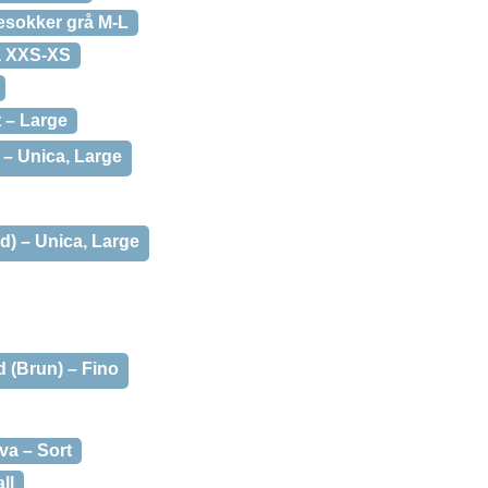
sokker grå M-L
å XXS-XS
 – Large
 – Unica, Large
d) – Unica, Large
d (Brun) – Fino
va – Sort
ll