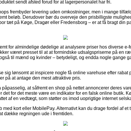
duktet sendt afsted forud for at lagerpersonalet har fri.
hops frembyder levering uden omkostninger, men i mange tilfæl
temt beløb. Derudover bør du overveje den prisbilligste mulighed 
bor tæt på Køge, Dragør eller Fredensborg – er at få bragt din pak
vemt for almindelige dødelige at analysere priser hos diverse e-f
kker været presset til at at formindske udsalgspriserne på en r
t også til mænd og kvinder – betydeligt, og endda nogle gange g
e sig lønsomt at inspicere nogle få online varehuse efter rabat på
r på at antage den mest attraktive pris.
 påpasselig, at såfremt en shop på nettet annoncerer deres vare
r det for det meste være en indikator for en falsk online butik
ttet af en vedtægt, som støtter os imod uoprigtige internet selsk
b med kort eller MobilePay. Alternativt kan du drage fordel af et t
 at dække regningen ude i fremtiden.