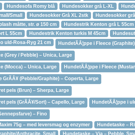
Hundesofa Romy blå
Hundesokker grå L-XL
Hunde
mall/Small
Hundesokker Grå XL 2stk
Hundesokker gr
lash måtte, str. ø 150 cm
Hundestrik Kenton grå L 55cm
rt L 55cm
Hundestrik Kenton turkis M 45cm
Hundesut
no uld-Rosa-Ryg 21 cm
HundetÃÂ¦ppe i Fleece (Graphite)
e (Grey / Pebble) – Unica, Large
ce (Mocca) – Unica, Large
HundetÃÂ¦ppe i Fleece (Mustar
e GrÃÂ¥ (Pebble/Graphite) – Coperta, Large
ret pels (Brun) – Sherpa, Large
et pels (GrÃÂ¥/Sort) – Capello, Large
HundetÃÂ¦ppe i ul
Sennepsfarve) – Fino
Maxim 75g – med leversmag og enzymer
Hundetaske – Ri
aphite/Anthracite, Small
Hundetaske – Via – Pebble, Sma