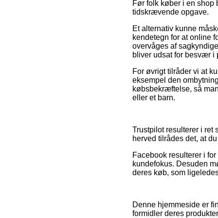
Før folk køber i en shop
tidskrævende opgave.
Et alternativ kunne måsk
kendetegn for at online f
overvåges af sagkyndige d
bliver udsat for besvær 
For øvrigt tilråder vi at
eksempel den ombytningspo
købsbekræftelse, så man a
eller et barn.
Trustpilot resulterer i r
herved tilrådes det, at du
Facebook resulterer i for
kundefokus. Desuden møde
deres køb, som ligeledes 
Denne hjemmeside er fin
formidler deres produkter