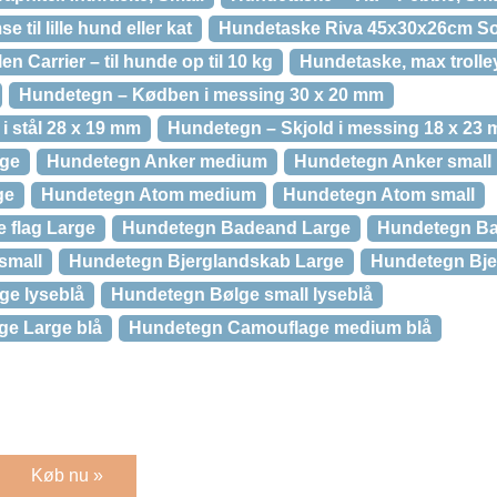
til lille hund eller kat
Hundetaske Riva 45x30x26cm So
n Carrier – til hunde op til 10 kg
Hundetaske, max troll
Hundetegn – Kødben i messing 30 x 20 mm
 stål 28 x 19 mm
Hundetegn – Skjold i messing 18 x 23
rge
Hundetegn Anker medium
Hundetegn Anker small
ge
Hundetegn Atom medium
Hundetegn Atom small
 flag Large
Hundetegn Badeand Large
Hundetegn B
small
Hundetegn Bjerglandskab Large
Hundetegn Bje
ge lyseblå
Hundetegn Bølge small lyseblå
e Large blå
Hundetegn Camouflage medium blå
Køb nu »