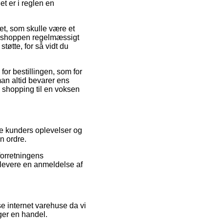
t er i reglen en
et, som skulle være et
ine shoppen regelmæssigt
tøtte, for så vidt du
for bestillingen, som for
man altid bevarer ens
å shopping til en voksen
nde kunders oplevelser og
in ordre.
 forretningens
flevere en anmeldelse af
 internet varehuse da vi
ager en handel.