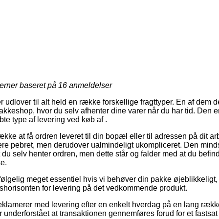
jerner baseret på
16
anmeldelser
 udlover til alt held en række forskellige fragttyper. En af dem 
kkeshop, hvor du selv afhenter dine varer når du har tid. Den er j
te type af levering ved køb af .
ke at få ordren leveret til din bopæl eller til adressen på dit a
ere pebret, men derudover ualmindeligt ukompliceret. Den minds
du selv henter ordren, men dette står og falder med at du befinde
e.
ølgelig meget essentiel hvis vi behøver din pakke øjeblikkeligt,
tidshorisonten for levering på det vedkommende produkt.
reklamerer med levering efter en enkelt hverdag på en lang ræk
underforstået at transaktionen gennemføres forud for et fastsat