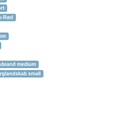
rt
ey-Rød
 mm
adeand medium
rglandskab small