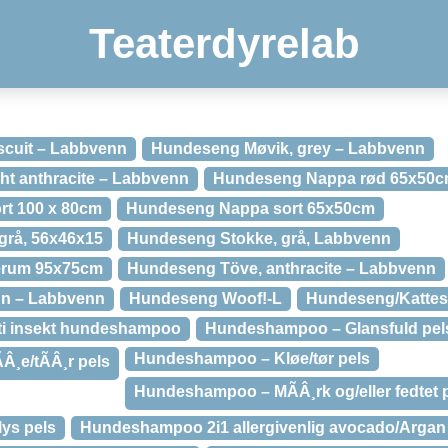
Teaterdyrelab
scuit – Labbvenn
Hundeseng Møvik, grey – Labbvenn
ht anthracite – Labbvenn
Hundeseng Nappa rød 65x50
t 100 x 80cm
Hundeseng Nappa sort 65x50cm
grå, 56x46x15
Hundeseng Stokke, grå, Labbvenn
erum 95x75cm
Hundeseng Töve, anthracite – Labbvenn
un – Labbvenn
Hundeseng Woof!-L
Hundeseng/Katte
i insekt hundeshampoo
Hundeshampoo – Glansfuld pel
Hundeshampoo – Kløe/tør pels
¸e/tÃÂ¸r pels
Hundeshampoo – MÃÂ¸rk og/eller fedtet 
ys pels
Hundeshampoo 2i1 allergivenlig avocado/Argan