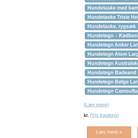
Hundetaske med bamse 
Hundetaske Trixie Hele
Hundetaske, rygsæk
Hundetegn – Kødben i
Hundetegn Anker La
Hundetegn Atom Lar
Hundetegn Australske
Hundetegn Badeand 
Hundetegn Bølge Lar
Hundetegn Camouflag
(Læs mere)
kr.
(Vis fragtpris)
Læs mere »