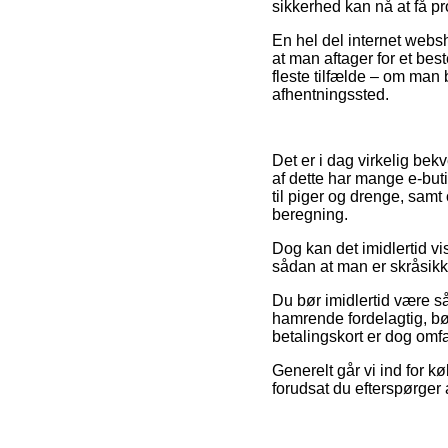
sikkerhed kan nå at få pro
En hel del internet webs
at man aftager for et bes
fleste tilfælde – om man 
afhentningssted.
Det er i dag virkelig bek
af dette har mange e-buti
til piger og drenge, sam
beregning.
Dog kan det imidlertid vis
sådan at man er skråsikke
Du bør imidlertid være så
hamrende fordelagtig, bø
betalingskort er dog omfa
Generelt går vi ind for kø
forudsat du efterspørger