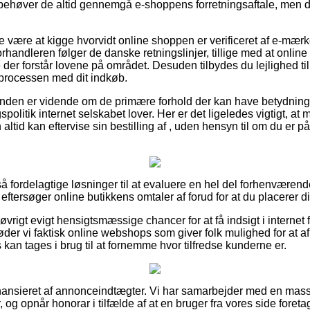
 behøver de altid gennemgå e-shoppens forretningsaftale, men de
e være at kigge hvorvidt online shoppen er verificeret af e-mærk
orhandleren følger de danske retningslinjer, tillige med at onl
er forstår lovene på området. Desuden tilbydes du lejlighed til s
i processen med dit indkøb.
 kunden er vidende om de primære forhold der kan have betydning 
litik internet selskabet lover. Her er det ligeledes vigtigt, at 
ltid kan eftervise sin bestilling af , uden hensyn til om du er p
et så fordelagtige løsninger til at evaluere en hel del forhenvære
 eftersøger online butikkens omtaler af forud for at du placerer d
 øvrigt evigt hensigtsmæssige chancer for at få indsigt i internet
r vi faktisk online webshops som giver folk mulighed for at a
kan tages i brug til at fornemme hvor tilfredse kunderne er.
ansieret af annonceindtægter. Vi har samarbejder med en masse
, og opnår honorar i tilfælde af at en bruger fra vores side foret