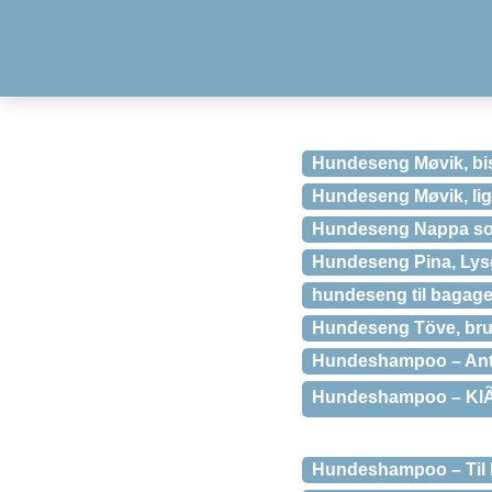
Hundeseng Møvik, bi
Hundeseng Møvik, lig
Hundeseng Nappa sor
Hundeseng Pina, Lys
hundeseng til bagag
Hundeseng Töve, br
Hundeshampoo – Ant
Hundeshampoo – KlÃÂ
Hundeshampoo – Til l