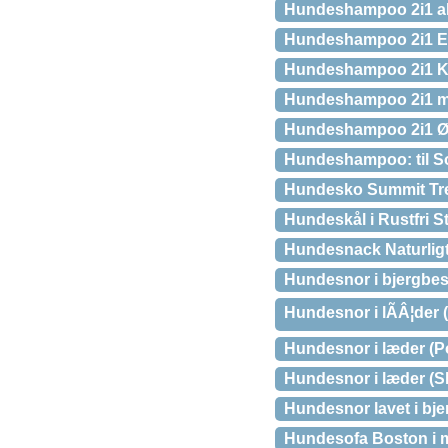
Hundeshampoo 2i1 all
Hundeshampoo 2i1 E
Hundeshampoo 2i1 Ko
Hundeshampoo 2i1 m
Hundeshampoo 2i1 Øk
Hundeshampoo: til So
Hundesko Summit Trex
Hundeskål i Rustfri S
Hundesnack Naturligt
Hundesnor i bjergbes
Hundesnor i lÃÂ¦der 
Hundesnor i læder (P
Hundesnor i læder (Sl
Hundesnor lavet i bje
Hundesofa Boston i mi