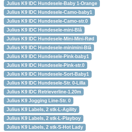
Julius K9 IDC Hundesele-Baby 1-Orange
Julius K9 IDC Hundesele-Camo-baby1
Julius K9 IDC Hundesele-Camo-str.0
Julius K9 IDC Hundesele-mini-Blå
Julius K9 IDC Hundesele-Mini-Mini-Rød
Julius K9 IDC Hundesele-minimini-Blå
Julius K9 IDC Hundesele-Pink-baby1
Julius K9 IDC Hundesele-Pink-str.0
Julius K9 IDC Hundesele-Sort-Baby1
Julius K9 IDC Hundesele-Str. 0-Lilla
Julius K9 IDC Retrieverline-1.20m
Julius K9 Jogging Line-Str. 0
Julius K9 Labels, 2 stk-L-Agility
Julius K9 Labels, 2 stk-L-Playboy
Julius K9 Labels, 2 stk-S-Hot Lady