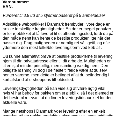
Varenummer:
EAN:
Vurderet til
3.9
ud af 5 stjerner baseret på
9
anmeldelser
Adskillige webbutikker i Danmark frembyder i vore dage en
række forskellige fragtmuligheder. En der er meget populær
er for øjeblikket at få leveret til et afhentningssted, fordi du på
den måde nemt kan hente de bestilte produkter lige når det
passer dig. Fragtmuligheden er nemlig ret så ligetil, og ofte
ydermere den mest letkøbte leveringsform ved køb af .
Du kunne alternativt prøve at bestille produkterne til levering
hjem til din privatadresse eller til dit arbejde. Muligheden er
tit en sjat mindre prisbillig, men samtidig vældig nem. Den
billigste løsning vil dog i de fleste tilfælde være at du selv
henter varerne, men dette er betinget af at du befinder dig i
kort afstand af e-shoppens tilholdssted.
Leveringsdygtigheden på kan vise sig at være rigtig vital
hvis vi har behov for pakken om et øjeblik, så i det øjemed er
det bestemt relevant at du finder leveringstidspunktet for den
aktuelle vare.
Mange netshops i Danmark yder levering efter en enkelt
hverdag på en række produkter, eksempelvis , som imidlertid