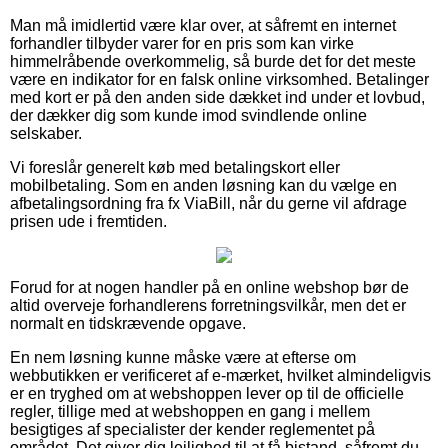
Man må imidlertid være klar over, at såfremt en internet
forhandler tilbyder varer for en pris som kan virke
himmelråbende overkommelig, så burde det for det meste
være en indikator for en falsk online virksomhed. Betalinger
med kort er på den anden side dækket ind under et lovbud,
der dækker dig som kunde imod svindlende online
selskaber.
Vi foreslår generelt køb med betalingskort eller
mobilbetaling. Som en anden løsning kan du vælge en
afbetalingsordning fra fx ViaBill, når du gerne vil afdrage
prisen ude i fremtiden.
Forud for at nogen handler på en online webshop bør de
altid overveje forhandlerens forretningsvilkår, men det er
normalt en tidskrævende opgave.
En nem løsning kunne måske være at efterse om
webbutikken er verificeret af e-mærket, hvilket almindeligvis
er en tryghed om at webshoppen lever op til de officielle
regler, tillige med at webshoppen en gang i mellem
besigtiges af specialister der kender reglementet på
området. Det giver dig lejlighed til at få bistand, såfremt du