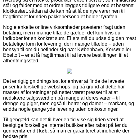
står og falder med at ordren lægges tidligere end et bestemt
klokkeslæt, sådan at de kan nå at få de nye varer hen til
fragtfirmaet forinden pakkepersonalet holder fyraften.
Nogle enkelte online virksomheder præsterer fragt uden
betaling, men i mange tilfælde gælder det kun hvis du
indkøber for en konkret sum. Ellers må du udse dig den mest
betalelige form for levering, der i mange tilfælde – uden
hensyn til om du befinder sig nær København, Korsør eller
Ebeltoft – er at få fragtfirmaet til at levere bestillingen til et
afhentningssted.
Det er rigtig gnidningsløst for enhver at finde de laveste
priser fra forskellige webshops, og på grund af dette har
masser af forretninger på nettet været presset til at at
nedskære salgsværdien på mange af deres varer – til
drenge og piger, men også til herrer og damer – markant, og
endda nogle gange yde levering uden omkostninger.
Til gengæld kan det til hver en tid vise sig tiden værd at
besigtige forskellige internet butikker efter rabat på før du
gennemfører dit køb, så man er garanteret at indhente den
bedste pris.