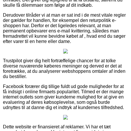
skulle få dilemmaer som følge af dit indkøb.
Derudover tilråder vi at man er sat ind i de mest vitale regler
der gælder for handlen, for eksempel den returpolitik e-
shoppen har. Derfor er det ligeledes relevant, at man
permanent opbevarer ens e-mail kvittering, således man
fremadrettet vil kunne bevidne købet af , hvad end du søger
efter varer til en herre eller dame.
Trustpilot giver dig helt fortræffelige chancer for at tolke
diverse nuværende køberes meninger og derved er det at
foretrække, at du analyserer webshoppens omtaler af inden
du bestiller.
Facebook forærer dig tillige fuldt ud gode muligheder for at
få indsigt i online firmaets popularitet. Tilmed er der mange
internet outlets som giver kunderne mulighed for at give en
evaluering af deres købsoplevelse, som også burde
udnyttes til at danne dig et indtryk af kundernes tilfredshed.
Dette website er finansieret af reklamer. Vi har et tæt