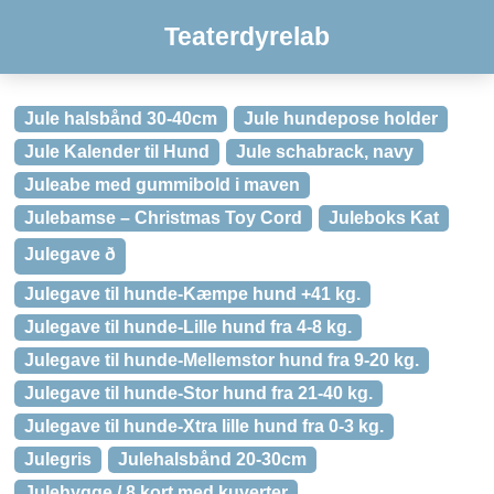
Teaterdyrelab
Jule halsbånd 30-40cm
Jule hundepose holder
Jule Kalender til Hund
Jule schabrack, navy
Juleabe med gummibold i maven
Julebamse – Christmas Toy Cord
Juleboks Kat
Julegave ð
Julegave til hunde-Kæmpe hund +41 kg.
Julegave til hunde-Lille hund fra 4-8 kg.
Julegave til hunde-Mellemstor hund fra 9-20 kg.
Julegave til hunde-Stor hund fra 21-40 kg.
Julegave til hunde-Xtra lille hund fra 0-3 kg.
Julegris
Julehalsbånd 20-30cm
Julehygge / 8 kort med kuverter