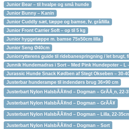
Junior Bear – til hvalpe og små hunde
Junior Bunny – Kanin
Junior Cuddly sæt, tæppe og bamse, fv. grå/lilla
Junior Front Carrier Soft – op til 5 kg
Junior hyggetæppe m. bamse 75x50cm lilla
Junior Seng Ø40cm
Juniorrytterens guide til ridebanespringning / let brugt, 
Junnik Hundemadras i Sort – Med Pink Hundepoter – L
Jurassic Hunde Snack Kødben af Stegt Okseben – 30-40
Justerbar hunderampe til indendørs brug 36×90 cm
Justerbart Nylon HalsbÃÂ¥nd – Dogman – GrÃÂ¸n, 22
Justerbart Nylon HalsbÃÂ¥nd – Dogman – GrÃÂ¥
Justerbart Nylon HalsbÃÂ¥nd – Dogman – Lilla, 22-35
Justerbart Nylon HalsbÃÂ¥nd – Dogman – Sort