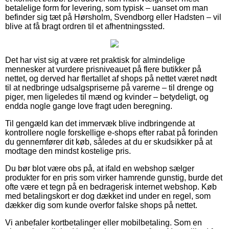
betalelige form for levering, som typisk – uanset om man
befinder sig tæt på Hørsholm, Svendborg eller Hadsten – vil
blive at få bragt ordren til et afhentningssted.
Det har vist sig at være ret praktisk for almindelige
mennesker at vurdere prisniveauet på flere butikker på
nettet, og derved har flertallet af shops på nettet været nødt
til at nedbringe udsalgspriserne på varerne – til drenge og
piger, men ligeledes til mænd og kvinder – betydeligt, og
endda nogle gange love fragt uden beregning.
Til gengæld kan det immervæk blive indbringende at
kontrollere nogle forskellige e-shops efter rabat på forinden
du gennemfører dit køb, således at du er skudsikker på at
modtage den mindst kostelige pris.
Du bør blot være obs på, at ifald en webshop sælger
produkter for en pris som virker hamrende gunstig, burde det
ofte være et tegn på en bedragerisk internet webshop. Køb
med betalingskort er dog dækket ind under en regel, som
dækker dig som kunde overfor falske shops på nettet.
Vi anbefaler kortbetalinger eller mobilbetaling. Som en