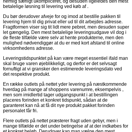
nemlig særligt ukompliceret, og desuden ligeledes den mest
betalelige løsning til levering ved køb af .
Du bør derudover afveje for og imod at bestille pakken til
levering hjem til dig privat eller ud til dit arbejdes adresse.
Fragtformen viser sig tit lidt mere pebret, men desuden super
let gængelig. Den mest betalelige leveringsudgave vil dog i
de fleste tilfælde være selv at hente produkterne, men den
mulighed nødvendiggør at du er med kort afstand til online
virksomhedens adresse.
Leveringstidspunktet på kan være meget essentiel ifald man
skal bruge varen øjeblikkeligt, og derfor er det selvsagt
fornuftigt at vi gransker den estimerede leveringsdato ved
det respektive produkt.
En række outlets på nettet yder levering på næstkommende
hverdag på mange af shoppens varenumre, eksempelvis ,
men som imidlertid tager udgangspunkt i at bestillingen
placeres forinden et konkret tidspunkt, sådan at de
garanteret kan nå at få dit nye produkt pakket forinden
personalet får fri.
Flere outlets på nettet præsterer fragt uden gebyr, men i
mange tilfælde er det under betingelse af at der indkøbes for
et konkret beløb. Derudover kan man vælge den mest