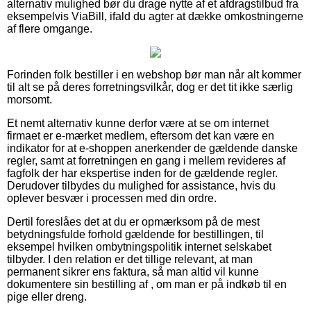
alternativ mulighed bør du drage nytte af et afdragstilbud fra
eksempelvis ViaBill, ifald du agter at dække omkostningerne
af flere omgange.
Forinden folk bestiller i en webshop bør man når alt kommer
til alt se på deres forretningsvilkår, dog er det tit ikke særlig
morsomt.
Et nemt alternativ kunne derfor være at se om internet
firmaet er e-mærket medlem, eftersom det kan være en
indikator for at e-shoppen anerkender de gældende danske
regler, samt at forretningen en gang i mellem revideres af
fagfolk der har ekspertise inden for de gældende regler.
Derudover tilbydes du mulighed for assistance, hvis du
oplever besvær i processen med din ordre.
Dertil foreslåes det at du er opmærksom på de mest
betydningsfulde forhold gældende for bestillingen, til
eksempel hvilken ombytningspolitik internet selskabet
tilbyder. I den relation er det tillige relevant, at man
permanent sikrer ens faktura, så man altid vil kunne
dokumentere sin bestilling af , om man er på indkøb til en
pige eller dreng.