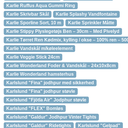
Karlie Ruffus Aqua Gummi Ring
Karlie Skrivbar Skål
Karlie Splashy Vandfontaine
Karlie Sporline Sort, 10 m
Karlie Sprinkler Måtte
Karlie Stippy Plyslegetøjs Ben – 30cm – Med Pivelyd
Karlie Tørret Ren Kødmix, kylling / okse – 100% ren – 50
Karlie Vandskål m/køleelement
Karlie Veggie Stick 24cm
Karlie Wonderland Foder & Vandskål – 24x10x8cm
Karlie Wonderland hamsterhus
Karlslund "Fina" jodhpur med sikkerhed
Karlslund "Fina" jodhpur støvle
Karlslund "Fjötla Air" Jodphur støvle
Karlslund "FLEX" Bomløs
Karlslund "Galdur" Jodhpur Vinter Tights
Karlslund "Galdur" Ridetights
Karlslund "Gelpad"