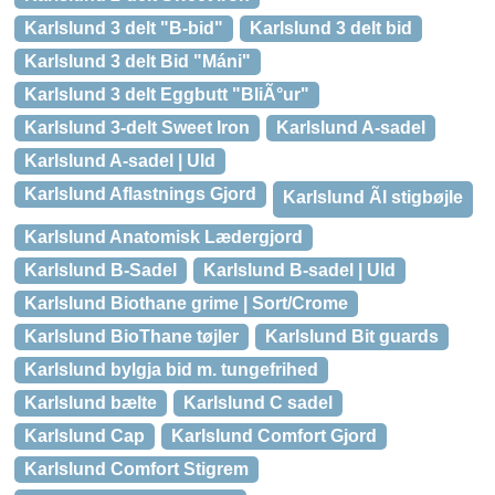
Karlslund 3 delt "B-bid"
Karlslund 3 delt bid
Karlslund 3 delt Bid "Máni"
Karlslund 3 delt Eggbutt "BliÃ°ur"
Karlslund 3-delt Sweet Iron
Karlslund A-sadel
Karlslund A-sadel | Uld
Karlslund Aflastnings Gjord
Karlslund Ãl stigbøjle
Karlslund Anatomisk Lædergjord
Karlslund B-Sadel
Karlslund B-sadel | Uld
Karlslund Biothane grime | Sort/Crome
Karlslund BioThane tøjler
Karlslund Bit guards
Karlslund bylgja bid m. tungefrihed
Karlslund bælte
Karlslund C sadel
Karlslund Cap
Karlslund Comfort Gjord
Karlslund Comfort Stigrem