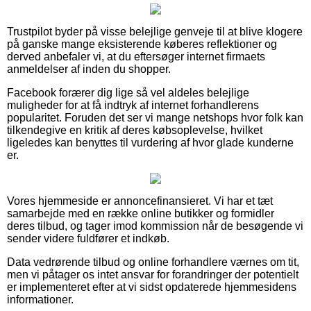
Trustpilot byder på visse belejlige genveje til at blive klogere
på ganske mange eksisterende køberes reflektioner og
derved anbefaler vi, at du eftersøger internet firmaets
anmeldelser af inden du shopper.
Facebook forærer dig lige så vel aldeles belejlige
muligheder for at få indtryk af internet forhandlerens
popularitet. Foruden det ser vi mange netshops hvor folk kan
tilkendegive en kritik af deres købsoplevelse, hvilket
ligeledes kan benyttes til vurdering af hvor glade kunderne
er.
Vores hjemmeside er annoncefinansieret. Vi har et tæt
samarbejde med en række online butikker og formidler
deres tilbud, og tager imod kommission når de besøgende vi
sender videre fuldfører et indkøb.
Data vedrørende tilbud og online forhandlere værnes om tit,
men vi påtager os intet ansvar for forandringer der potentielt
er implementeret efter at vi sidst opdaterede hjemmesidens
informationer.