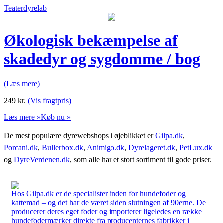
Teaterdyrelab
Økologisk bekæmpelse af
skadedyr og sygdomme / bog
(Læs mere)
249
kr.
(Vis fragtpris)
Læs mere »
Køb nu »
De mest populære dyrewebshops i øjeblikket er
Gilpa.dk
,
Porcani.dk
,
Bullerbox.dk
,
Animigo.dk
,
Dyrelageret.dk
,
PetLux.dk
og
DyreVerdenen.dk
, som alle har et stort sortiment til gode priser.
Hos Gilpa.dk er de specialister inden for hundefoder og
kattemad – og det har de været siden slutningen af 90erne. De
producerer deres eget foder og importerer ligeledes en række
hundefodermærker direkte fra producenternes fabrikker i