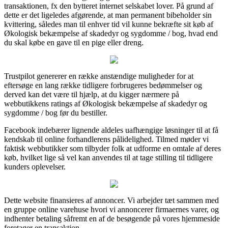
transaktionen, fx den bytteret internet selskabet lover. På grund af
dette er det ligeledes afgørende, at man permanent bibeholder sin
kvittering, således man til enhver tid vil kunne bekræfte sit køb af
Økologisk bekæmpelse af skadedyr og sygdomme / bog, hvad end
du skal købe en gave til en pige eller dreng.
Trustpilot genererer en række anstændige muligheder for at
eftersøge en lang række tidligere forbrugeres bedømmelser og
derved kan det være til hjælp, at du kigger nærmere på
webbutikkens ratings af Økologisk bekæmpelse af skadedyr og
sygdomme / bog før du bestiller.
Facebook indebærer lignende aldeles uafhængige løsninger til at få
kendskab til online forhandlerens pålidelighed. Tilmed møder vi
faktisk webbutikker som tilbyder folk at udforme en omtale af deres
køb, hvilket lige så vel kan anvendes til at tage stilling til tidligere
kunders oplevelser.
Dette website finansieres af annoncer. Vi arbejder tæt sammen med
en gruppe online varehuse hvori vi annoncerer firmaernes varer, og
indhenter betaling såfremt en af de besøgende på vores hjemmeside
foretager en transaktion.