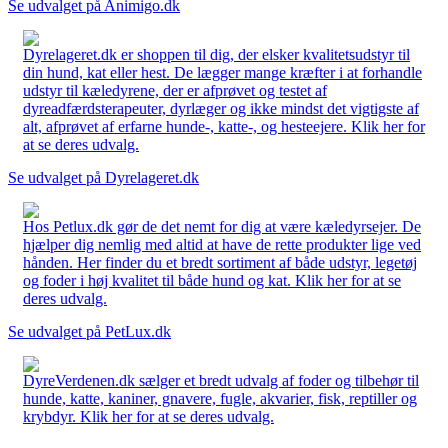
Se udvalget på Animigo.dk
Dyrelageret.dk er shoppen til dig, der elsker kvalitetsudstyr til
din hund, kat eller hest. De lægger mange kræfter i at forhandle
udstyr til kæledyrene, der er afprøvet og testet af
dyreadfærdsterapeuter, dyrlæger og ikke mindst det vigtigste af
alt, afprøvet af erfarne hunde-, katte-, og hesteejere. Klik her for
at se deres udvalg.
Se udvalget på Dyrelageret.dk
Hos Petlux.dk gør de det nemt for dig at være kæledyrsejer. De
hjælper dig nemlig med altid at have de rette produkter lige ved
hånden. Her finder du et bredt sortiment af både udstyr, legetøj
og foder i høj kvalitet til både hund og kat. Klik her for at se
deres udvalg.
Se udvalget på PetLux.dk
DyreVerdenen.dk sælger et bredt udvalg af foder og tilbehør til
hunde, katte, kaniner, gnavere, fugle, akvarier, fisk, reptiller og
krybdyr. Klik her for at se deres udvalg.