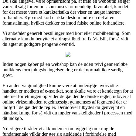
Du skal alligevel være opmærksom på, at ifald en webbutik sælger
varer til salg for en pris som anses for uendeligt favorabel, kan det
for det meste være et karakteristika der viser en uægte internet
forhandler. Køb med kort er ikke desto mindre en del af en
foranstaltning, hvilket dækker os imod falske online forhandlere.
Vi anbefaler generelt bestillinger med kort eller mobilbetaling. Som
alternativ kan du benytte et afdragstilbud fra fx ViaBill, for så vidt
du agter at godtgøre pengene over tid.
Inden nogen køber på en webshop kan de uden tvivl gennemløbe
butikkens forretningsbetingelser, dog er det normalt ikke særlig
sjovt.
En anden valgmulighed kunne være at undersøge hvorvidt e-
handlen er medlem af e-mærket, som skulle være et kendetegn for at
internet forretningen opfylder de gældende danske regler, udover at
online virksomheden regelmæssigt gennemses af fagmænd der er
indført i de gældende regler. Derudover tilbydes du genvej til en
håndsrækning, for så vidt du møder vanskeligheder i processen med
dit indkøb.
Yderligere tilråder vi at kunden er omhyggelig omkring de
fundamentale vilkår der gør sig gældende i forbindelse med