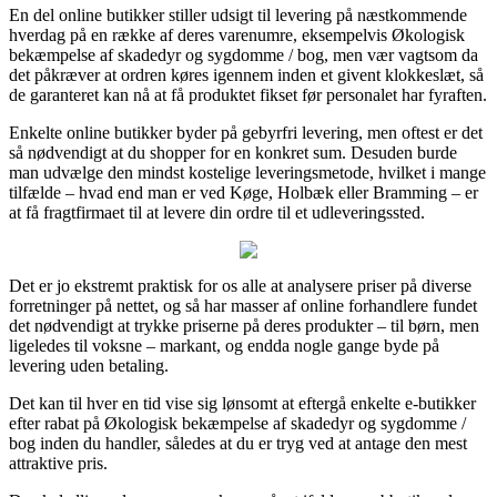
En del online butikker stiller udsigt til levering på næstkommende
hverdag på en række af deres varenumre, eksempelvis Økologisk
bekæmpelse af skadedyr og sygdomme / bog, men vær vagtsom da
det påkræver at ordren køres igennem inden et givent klokkeslæt, så
de garanteret kan nå at få produktet fikset før personalet har fyraften.
Enkelte online butikker byder på gebyrfri levering, men oftest er det
så nødvendigt at du shopper for en konkret sum. Desuden burde
man udvælge den mindst kostelige leveringsmetode, hvilket i mange
tilfælde – hvad end man er ved Køge, Holbæk eller Bramming – er
at få fragtfirmaet til at levere din ordre til et udleveringssted.
Det er jo ekstremt praktisk for os alle at analysere priser på diverse
forretninger på nettet, og så har masser af online forhandlere fundet
det nødvendigt at trykke priserne på deres produkter – til børn, men
ligeledes til voksne – markant, og endda nogle gange byde på
levering uden betaling.
Det kan til hver en tid vise sig lønsomt at eftergå enkelte e-butikker
efter rabat på Økologisk bekæmpelse af skadedyr og sygdomme /
bog inden du handler, således at du er tryg ved at antage den mest
attraktive pris.