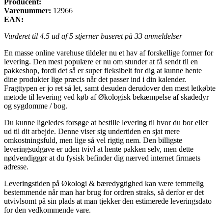
Producent:
Varenummer:
12966
EAN:
Vurderet til
4.5
ud af 5 stjerner baseret på
33
anmeldelser
En masse online varehuse tildeler nu et hav af forskellige former for
levering. Den mest populære er nu om stunder at få sendt til en
pakkeshop, fordi det så er super fleksibelt for dig at kunne hente
dine produkter lige præcis når det passer ind i din kalender.
Fragttypen er jo ret så let, samt desuden derudover den mest letkøbte
metode til levering ved køb af Økologisk bekæmpelse af skadedyr
og sygdomme / bog.
Du kunne ligeledes forsøge at bestille levering til hvor du bor eller
ud til dit arbejde. Denne viser sig undertiden en sjat mere
omkostningsfuld, men lige så vel rigtig nem. Den billigste
leveringsudgave er uden tvivl at hente pakken selv, men dette
nødvendiggør at du fysisk befinder dig nærved internet firmaets
adresse.
Leveringstiden på Økologi & bæredygtighed kan være temmelig
bestemmende når man har brug for ordren straks, så derfor er det
utvivlsomt på sin plads at man tjekker den estimerede leveringsdato
for den vedkommende vare.