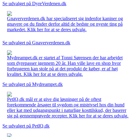
Se udvalget på DyreVerdenen.dk
Gnaververdenen.dk har specialiseret sig indenfor kaniner og
gnavere og du finder derfor altid de bedste og nyeste ting på
markedet. Klik her for at se deres udvalg.
Se udvalget på Gnaververdenen.dk
Mydreampet.dk er startet af Tonni Sørensen der har arbejdet
som dyrepasser igennem 20 år. Han ville lave en shop hvor
forbrugeren kan stole på at det produkt de køber, er af høj
kvalitet. Klik her for at se deres udvalg.
Se udvalget på Mydreampet.dk
PetIQ.dk mål er at give dig løsninger på de oftest
forekommende årsager til sygdom og mistrivsel hos din hund
eller kat med udgangspunkt i naturlige kosttilskud, der baserer
sig på gennemprøvede recepter. Klik her for at se deres udvalg.
Se udvalget på PetIQ.dk