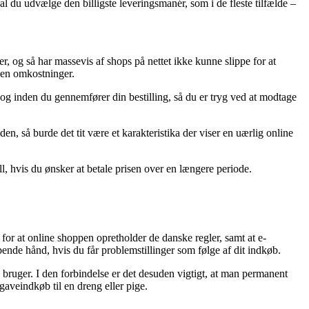
l du udvælge den billigste leveringsmanér, som i de fleste tilfælde –
r, og så har massevis af shops på nettet ikke kunne slippe for at
uden omkostninger.
og inden du gennemfører din bestilling, så du er tryg ved at modtage
, så burde det tit være et karakteristika der viser en uærlig online
l, hvis du ønsker at betale prisen over en længere periode.
or at online shoppen opretholder de danske regler, samt at e-
de hånd, hvis du får problemstillinger som følge af dit indkøb.
n bruger. I den forbindelse er det desuden vigtigt, at man permanent
gaveindkøb til en dreng eller pige.