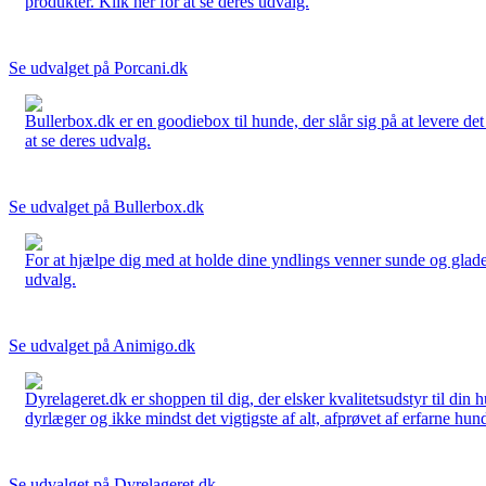
produkter. Klik her for at se deres udvalg.
Se udvalget på Porcani.dk
Bullerbox.dk er en goodiebox til hunde, der slår sig på at levere de
at se deres udvalg.
Se udvalget på Bullerbox.dk
For at hjælpe dig med at holde dine yndlings venner sunde og glade
udvalg.
Se udvalget på Animigo.dk
Dyrelageret.dk er shoppen til dig, der elsker kvalitetsudstyr til din
dyrlæger og ikke mindst det vigtigste af alt, afprøvet af erfarne hund
Se udvalget på Dyrelageret.dk