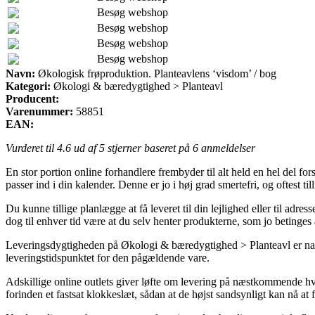
Besøg webshop
Besøg webshop
Besøg webshop
Besøg webshop
Navn:
Økologisk frøproduktion. Planteavlens ‘visdom’ / bog
Kategori:
Økologi & bæredygtighed > Planteavl
Producent:
Varenummer:
58851
EAN:
Vurderet til
4.6
ud af 5 stjerner baseret på
6
anmeldelser
En stor portion online forhandlere frembyder til alt held en hel del f
passer ind i din kalender. Denne er jo i høj grad smertefri, og oftest t
Du kunne tillige planlægge at få leveret til din lejlighed eller til adr
dog til enhver tid være at du selv henter produkterne, som jo betinges
Leveringsdygtigheden på Økologi & bæredygtighed > Planteavl er naturl
leveringstidspunktet for den pågældende vare.
Adskillige online outlets giver løfte om levering på næstkommende hv
forinden et fastsat klokkeslæt, sådan at de højst sandsynligt kan nå at 