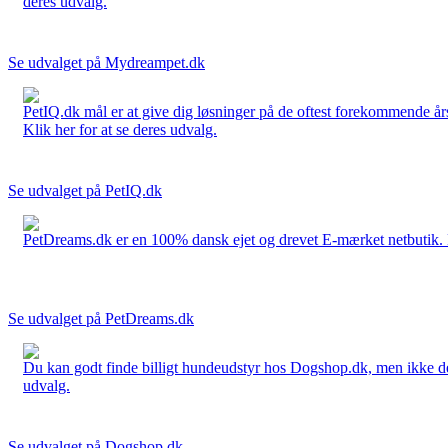
deres udvalg.
Se udvalget på Mydreampet.dk
PetIQ.dk mål er at give dig løsninger på de oftest forekommende års
Klik her for at se deres udvalg.
Se udvalget på PetIQ.dk
PetDreams.dk er en 100% dansk ejet og drevet E-mærket netbutik. De 
Se udvalget på PetDreams.dk
Du kan godt finde billigt hundeudstyr hos Dogshop.dk, men ikke det b
udvalg.
Se udvalget på Dogshop.dk