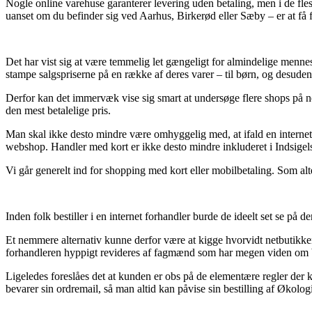
Nogle online varehuse garanterer levering uden betaling, men i de fles
uanset om du befinder sig ved Aarhus, Birkerød eller Sæby – er at få fr
Det har vist sig at være temmelig let gængeligt for almindelige mennes
stampe salgspriserne på en række af deres varer – til børn, og desude
Derfor kan det immervæk vise sig smart at undersøge flere shops på ne
den mest betalelige pris.
Man skal ikke desto mindre være omhyggelig med, at ifald en internet s
webshop. Handler med kort er ikke desto mindre inkluderet i Indsigels
Vi går generelt ind for shopping med kort eller mobilbetaling. Som alt
Inden folk bestiller i en internet forhandler burde de ideelt set se på 
Et nemmere alternativ kunne derfor være at kigge hvorvidt netbutikken
forhandleren hyppigt revideres af fagmænd som har megen viden om be
Ligeledes foreslåes det at kunden er obs på de elementære regler der k
bevarer sin ordremail, så man altid kan påvise sin bestilling af Økolo