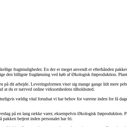
orskellige fragtmuligheder. En der er meget anvendt er efterhånden pakkes
illige den billigste fragtløsning ved køb af Økologisk frøproduktion. Pla
essen på dit arbejde. Leveringsformen viser sig mange gange lidt mere pebr
 af at du er nærved online virksomhedens tilholdssted.
igvis vældig vital forudsat vi har behov for varerne inden for få dage
erdag på en lang række varer, eksempelvis Økologisk frøproduktion. Pla
få pakken betjent inden personalet har fri.