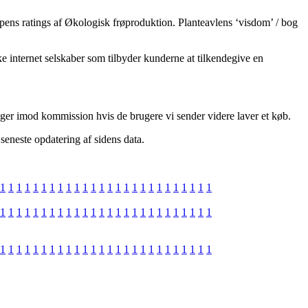
ppens ratings af Økologisk frøproduktion. Planteavlens ‘visdom’ / bog
ke internet selskaber som tilbyder kunderne at tilkendegive en
tager imod kommission hvis de brugere vi sender videre laver et køb.
 seneste opdatering af sidens data.
1
1
1
1
1
1
1
1
1
1
1
1
1
1
1
1
1
1
1
1
1
1
1
1
1
1
1
1
1
1
1
1
1
1
1
1
1
1
1
1
1
1
1
1
1
1
1
1
1
1
1
1
1
1
1
1
1
1
1
1
1
1
1
1
1
1
1
1
1
1
1
1
1
1
1
1
1
1