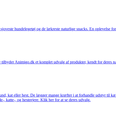
t sjoveste hundelegetøj og de lækreste naturlige snacks. En oplevelse for
 tilbyder Animigo.dk et komplet udvalg af produkter, kendt for deres na
 hund, kat eller hest. De lægger mange kræfter i at forhandle udstyr til k
e-, katte-, og hesteejere. Klik her for at se deres udvalg.