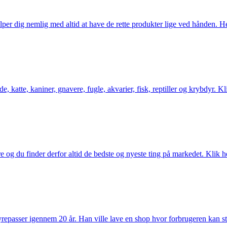
er dig nemlig med altid at have de rette produkter lige ved hånden. Her 
 katte, kaniner, gnavere, fugle, akvarier, fisk, reptiller og krybdyr. Kl
og du finder derfor altid de bedste og nyeste ting på markedet. Klik he
passer igennem 20 år. Han ville lave en shop hvor forbrugeren kan stole 