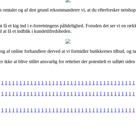
ers omtaler og af den grund rekommanderer vi, at du efterforsker netsho
få et kig ind i e-forretningens pålidelighed. Foruden det ser vi en ræk
 at få et indblik i kundetilfredsheden.
ng af online forhandlere derved at vi formidler butikkernes tilbud, og 
kke at blive stillet ansvarlig for rettelser der potentielt er udført siden
1
1
1
1
1
1
1
1
1
1
1
1
1
1
1
1
1
1
1
1
1
1
1
1
1
1
1
1
1
1
1
1
1
1
1
1
1
1
1
1
1
1
1
1
1
1
1
1
1
1
1
1
1
1
1
1
1
1
1
1
1
1
1
1
1
1
1
1
1
1
1
1
1
1
1
1
1
1
1
1
1
1
1
1
1
1
1
1
1
1
1
1
1
1
1
1
1
1
1
1
1
1
1
1
1
1
1
1
1
1
1