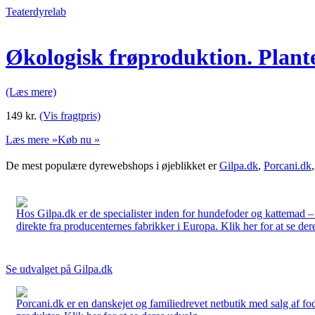
Teaterdyrelab
Økologisk frøproduktion. Plante
(Læs mere)
149
kr.
(Vis fragtpris)
Læs mere »
Køb nu »
De mest populære dyrewebshops i øjeblikket er
Gilpa.dk
,
Porcani.dk
Hos Gilpa.dk er de specialister inden for hundefoder og kattemad –
direkte fra producenternes fabrikker i Europa. Klik her for at se der
Se udvalget på Gilpa.dk
Porcani.dk er en danskejet og familiedrevet netbutik med salg af fo