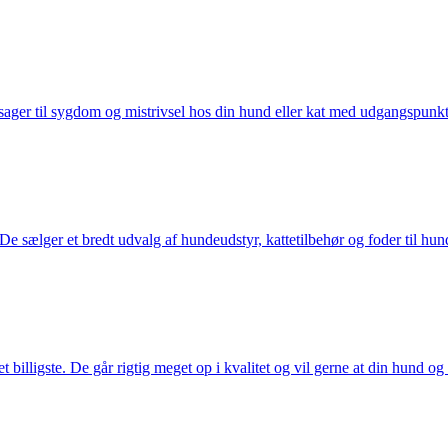
ager til sygdom og mistrivsel hos din hund eller kat med udgangspunkt 
sælger et bredt udvalg af hundeudstyr, kattetilbehør og foder til hund 
illigste. De går rigtig meget op i kvalitet og vil gerne at din hund og k