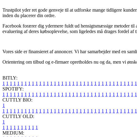
Trustpilot yder ret gode genveje til at udforske mange tidligere kund
inden du placerer din ordre.
Facebook forærer dig ydermere fuldt ud hensigtsmæssige metoder til at 
evaluering af deres købsoplevelse, som ligeledes må drages fordel af til
Vores side er finansieret af annoncer. Vi har samarbejder med en samli
Orientering om tilbud og e-firmaer opretholdes nu og da, men vi ønsker i
BITLY:
1
1
1
1
1
1
1
1
1
1
1
1
1
1
1
1
1
1
1
1
1
1
1
1
1
1
1
1
1
1
1
1
1
1
1
1
1
SPOTIFY:
1
1
1
1
1
1
1
1
1
1
1
1
1
1
1
1
1
1
1
1
1
1
1
1
1
1
1
1
1
1
1
1
1
1
1
1
1
CUTTLY BIO:
1
1
1
1
1
1
1
1
1
1
1
1
1
1
1
1
1
1
1
1
1
1
1
1
1
1
1
1
1
1
1
1
1
1
1
1
1
1
CUTTLY OLD:
1
1
1
1
1
1
1
1
1
1
1
MEDIUM: