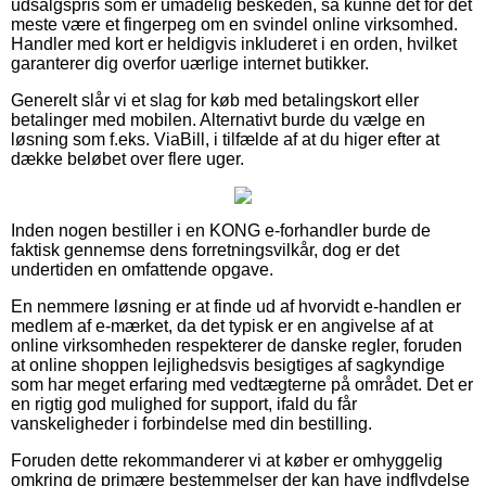
udsalgspris som er umådelig beskeden, så kunne det for det
meste være et fingerpeg om en svindel online virksomhed.
Handler med kort er heldigvis inkluderet i en orden, hvilket
garanterer dig overfor uærlige internet butikker.
Generelt slår vi et slag for køb med betalingskort eller
betalinger med mobilen. Alternativt burde du vælge en
løsning som f.eks. ViaBill, i tilfælde af at du higer efter at
dække beløbet over flere uger.
Inden nogen bestiller i en KONG e-forhandler burde de
faktisk gennemse dens forretningsvilkår, dog er det
undertiden en omfattende opgave.
En nemmere løsning er at finde ud af hvorvidt e-handlen er
medlem af e-mærket, da det typisk er en angivelse af at
online virksomheden respekterer de danske regler, foruden
at online shoppen lejlighedsvis besigtiges af sagkyndige
som har meget erfaring med vedtægterne på området. Det er
en rigtig god mulighed for support, ifald du får
vanskeligheder i forbindelse med din bestilling.
Foruden dette rekommanderer vi at køber er omhyggelig
omkring de primære bestemmelser der kan have indflydelse