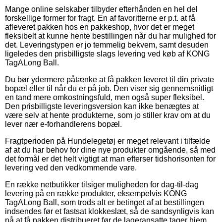
Mange online selskaber tilbyder efterhånden en hel del
forskellige former for fragt. En af favoritterne er p.t. at få
afleveret pakken hos en pakkeshop, hvor det er meget
fleksibelt at kunne hente bestillingen når du har mulighed for
det. Leveringstypen er jo temmelig bekvem, samt desuden
ligeledes den prisbilligste slags levering ved køb af KONG
TagALong Ball.
Du bør ydermere påtænke at få pakken leveret til din private
bopæl eller til når du er på job. Den viser sig gennemsnitligt
en tand mere omkostningsfuld, men også super fleksibel.
Den prisbilligste leveringsversion kan ikke benægtes at
være selv at hente produkterne, som jo stiller krav om at du
lever nær e-forhandlerens bopæl.
Fragtperioden på Hundelegetøj er meget relevant i tilfælde
af at du har behov for dine nye produkter omgående, så med
det formål er det helt vigtigt at man efterser tidshorisonten for
levering ved den vedkommende vare.
En række netbutikker tilsiger muligheden for dag-til-dag
levering på en række produkter, eksempelvis KONG
TagALong Ball, som trods alt er betinget af at bestillingen
indsendes før et fastsat klokkeslæt, så de sandsynligvis kan
nå at få pakken distribueret før de lageransatte tager hjem.