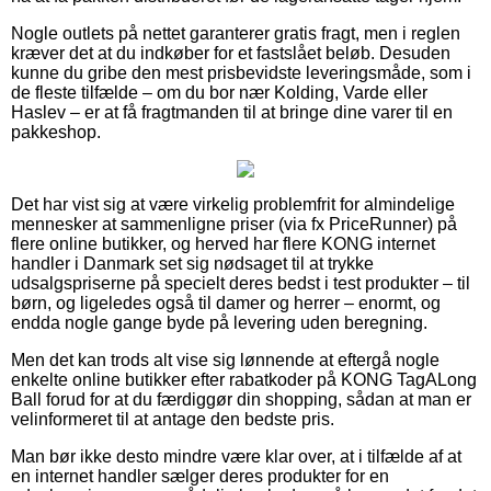
Nogle outlets på nettet garanterer gratis fragt, men i reglen
kræver det at du indkøber for et fastslået beløb. Desuden
kunne du gribe den mest prisbevidste leveringsmåde, som i
de fleste tilfælde – om du bor nær Kolding, Varde eller
Haslev – er at få fragtmanden til at bringe dine varer til en
pakkeshop.
Det har vist sig at være virkelig problemfrit for almindelige
mennesker at sammenligne priser (via fx PriceRunner) på
flere online butikker, og herved har flere KONG internet
handler i Danmark set sig nødsaget til at trykke
udsalgspriserne på specielt deres bedst i test produkter – til
børn, og ligeledes også til damer og herrer – enormt, og
endda nogle gange byde på levering uden beregning.
Men det kan trods alt vise sig lønnende at eftergå nogle
enkelte online butikker efter rabatkoder på KONG TagALong
Ball forud for at du færdiggør din shopping, sådan at man er
velinformeret til at antage den bedste pris.
Man bør ikke desto mindre være klar over, at i tilfælde af at
en internet handler sælger deres produkter for en