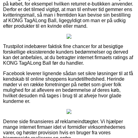
på købet, for eksempel hvilken returret e-butikken anvender.
Derfor er det tilmed vigtigt, at man til enhver tid gemmer ens
kvitteringsmail, så man i fremtiden kan bevise sin bestilling
af KONG TagALong Ball, ligegyldigt om man er på udkig
efter produkter til en kvinde eller mand.
Trustpilot indebærer faktisk fine chancer for at besigtige
forskellige eksisterende kunders bedømmelser og derved
kan det anbefales, at du betragter internet firmaets ratings af
KONG TagALong Ball før du handler.
Facebook leverer lignende sådan set sikre løsninger til at få
kendskab til online shoppens kundetilfredshed. Herinde
møder vi en række forretninger på nettet som giver folk
mulighed for at aflevere en bedømmelse af deres køb,
hvilket desuden må tages i brug til at afveje hvor glade
kunderne er.
Denne side finansieres af reklameindtægter. Vi hjælper
mange internet firmaer idet vi formidler virksomhedernes
varer, og høster provision hvis en bruger fra vores