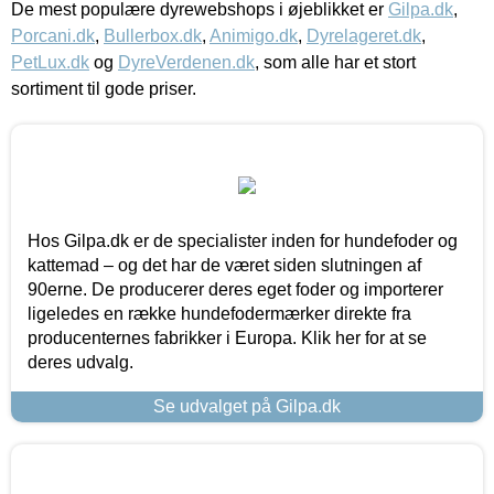
De mest populære dyrewebshops i øjeblikket er
Gilpa.dk
,
Porcani.dk
,
Bullerbox.dk
,
Animigo.dk
,
Dyrelageret.dk
,
PetLux.dk
og
DyreVerdenen.dk
, som alle har et stort
sortiment til gode priser.
Hos Gilpa.dk er de specialister inden for hundefoder og
kattemad – og det har de været siden slutningen af
90erne. De producerer deres eget foder og importerer
ligeledes en række hundefodermærker direkte fra
producenternes fabrikker i Europa. Klik her for at se
deres udvalg.
Se udvalget på Gilpa.dk