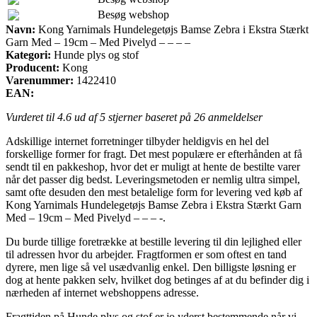
Besøg webshop
Navn:
Kong Yarnimals Hundelegetøjs Bamse Zebra i Ekstra Stærkt
Garn Med – 19cm – Med Pivelyd – – – –
Kategori:
Hunde plys og stof
Producent:
Kong
Varenummer:
1422410
EAN:
Vurderet til
4.6
ud af 5 stjerner baseret på
26
anmeldelser
Adskillige internet forretninger tilbyder heldigvis en hel del
forskellige former for fragt. Det mest populære er efterhånden at få
sendt til en pakkeshop, hvor det er muligt at hente de bestilte varer
når det passer dig bedst. Leveringsmetoden er nemlig ultra simpel,
samt ofte desuden den mest betalelige form for levering ved køb af
Kong Yarnimals Hundelegetøjs Bamse Zebra i Ekstra Stærkt Garn
Med – 19cm – Med Pivelyd – – – -.
Du burde tillige foretrække at bestille levering til din lejlighed eller
til adressen hvor du arbejder. Fragtformen er som oftest en tand
dyrere, men lige så vel usædvanlig enkel. Den billigste løsning er
dog at hente pakken selv, hvilket dog betinges af at du befinder dig i
nærheden af internet webshoppens adresse.
Fragttiden på Hunde plys og stof er jo yderst bestemmende når vi