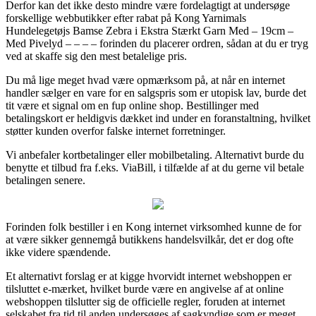
Derfor kan det ikke desto mindre være fordelagtigt at undersøge
forskellige webbutikker efter rabat på Kong Yarnimals
Hundelegetøjs Bamse Zebra i Ekstra Stærkt Garn Med – 19cm –
Med Pivelyd – – – – forinden du placerer ordren, sådan at du er tryg
ved at skaffe sig den mest betalelige pris.
Du må lige meget hvad være opmærksom på, at når en internet
handler sælger en vare for en salgspris som er utopisk lav, burde det
tit være et signal om en fup online shop. Bestillinger med
betalingskort er heldigvis dækket ind under en foranstaltning, hvilket
støtter kunden overfor falske internet forretninger.
Vi anbefaler kortbetalinger eller mobilbetaling. Alternativt burde du
benytte et tilbud fra f.eks. ViaBill, i tilfælde af at du gerne vil betale
betalingen senere.
Forinden folk bestiller i en Kong internet virksomhed kunne de for
at være sikker gennemgå butikkens handelsvilkår, det er dog ofte
ikke videre spændende.
Et alternativt forslag er at kigge hvorvidt internet webshoppen er
tilsluttet e-mærket, hvilket burde være en angivelse af at online
webshoppen tilslutter sig de officielle regler, foruden at internet
selskabet fra tid til anden undersøges af sagkyndige som er meget