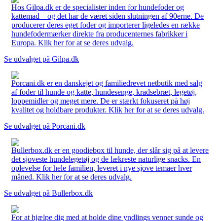
Hos Gilpa.dk er de specialister inden for hundefoder og
kattemad – og det har de været siden slutningen af 90erne. De
producerer deres eget foder og importerer ligeledes en række
hundefodermærker direkte fra producenternes fabrikker i
Europa. Klik her for at se deres udvalg.
Se udvalget på Gilpa.dk
Porcani.dk er en danskejet og familiedrevet netbutik med salg
af foder til hunde og katte, hundesenge, kradsebræt, legetøj,
loppemidler og meget mere. De er stærkt fokuseret på høj
kvalitet og holdbare produkter. Klik her for at se deres udvalg.
Se udvalget på Porcani.dk
Bullerbox.dk er en goodiebox til hunde, der slår sig på at levere
det sjoveste hundelegetøj og de lækreste naturlige snacks. En
oplevelse for hele familien, leveret i nye sjove temaer hver
måned. Klik her for at se deres udvalg.
Se udvalget på Bullerbox.dk
For at hjælpe dig med at holde dine yndlings venner sunde og