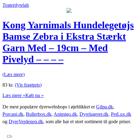
Teaterdyrelab
Kong Yarnimals Hundelegetøjs
Bamse Zebra i Ekstra Stærkt
Garn Med – 19cm – Med
Pivelyd – – – –
(Læs mere)
83
kr.
(Vis fragtpris)
Læs mere »
Køb nu »
De mest populære dyrewebshops i øjeblikket er
Gilpa.dk
,
Porcani.dk
,
Bullerbox.dk
,
Animigo.dk
,
Dyrelageret.dk
,
PetLux.dk
og
DyreVerdenen.dk
, som alle har et stort sortiment til gode priser.