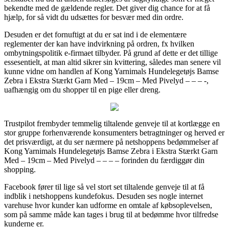
bekendte med de gældende regler. Det giver dig chance for at få
hjælp, for så vidt du udsættes for besvær med din ordre.
Desuden er det fornuftigt at du er sat ind i de elementære
reglementer der kan have indvirkning på ordren, fx hvilken
ombytningspolitik e-firmaet tilbyder. På grund af dette er det tillige
essesentielt, at man altid sikrer sin kvittering, således man senere vil
kunne vidne om handlen af Kong Yarnimals Hundelegetøjs Bamse
Zebra i Ekstra Stærkt Garn Med – 19cm – Med Pivelyd – – – -,
uafhængig om du shopper til en pige eller dreng.
Trustpilot frembyder temmelig tiltalende genveje til at kortlægge en
stor gruppe forhenværende konsumenters betragtninger og herved er
det prisværdigt, at du ser nærmere på netshoppens bedømmelser af
Kong Yarnimals Hundelegetøjs Bamse Zebra i Ekstra Stærkt Garn
Med – 19cm – Med Pivelyd – – – – forinden du færdiggør din
shopping.
Facebook fører til lige så vel stort set tiltalende genveje til at få
indblik i netshoppens kundefokus. Desuden ses nogle internet
varehuse hvor kunder kan udforme en omtale af købsoplevelsen,
som på samme måde kan tages i brug til at bedømme hvor tilfredse
kunderne er.