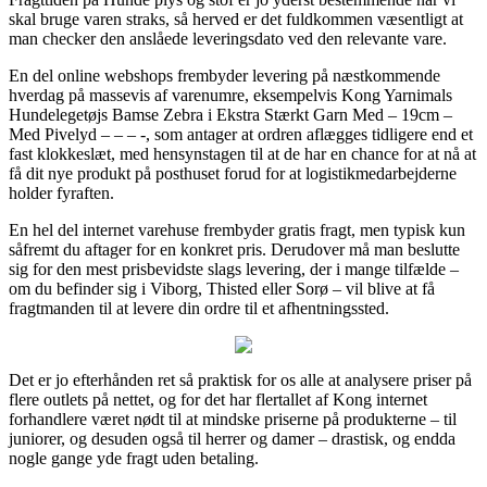
skal bruge varen straks, så herved er det fuldkommen væsentligt at
man checker den anslåede leveringsdato ved den relevante vare.
En del online webshops frembyder levering på næstkommende
hverdag på massevis af varenumre, eksempelvis Kong Yarnimals
Hundelegetøjs Bamse Zebra i Ekstra Stærkt Garn Med – 19cm –
Med Pivelyd – – – -, som antager at ordren aflægges tidligere end et
fast klokkeslæt, med hensynstagen til at de har en chance for at nå at
få dit nye produkt på posthuset forud for at logistikmedarbejderne
holder fyraften.
En hel del internet varehuse frembyder gratis fragt, men typisk kun
såfremt du aftager for en konkret pris. Derudover må man beslutte
sig for den mest prisbevidste slags levering, der i mange tilfælde –
om du befinder sig i Viborg, Thisted eller Sorø – vil blive at få
fragtmanden til at levere din ordre til et afhentningssted.
Det er jo efterhånden ret så praktisk for os alle at analysere priser på
flere outlets på nettet, og for det har flertallet af Kong internet
forhandlere været nødt til at mindske priserne på produkterne – til
juniorer, og desuden også til herrer og damer – drastisk, og endda
nogle gange yde fragt uden betaling.