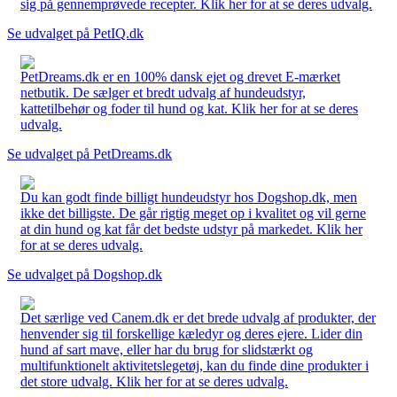
sig på gennemprøvede recepter. Klik her for at se deres udvalg.
Se udvalget på PetIQ.dk
PetDreams.dk er en 100% dansk ejet og drevet E-mærket
netbutik. De sælger et bredt udvalg af hundeudstyr,
kattetilbehør og foder til hund og kat. Klik her for at se deres
udvalg.
Se udvalget på PetDreams.dk
Du kan godt finde billigt hundeudstyr hos Dogshop.dk, men
ikke det billigste. De går rigtig meget op i kvalitet og vil gerne
at din hund og kat får det bedste udstyr på markedet. Klik her
for at se deres udvalg.
Se udvalget på Dogshop.dk
Det særlige ved Canem.dk er det brede udvalg af produkter, der
henvender sig til forskellige kæledyr og deres ejere. Lider din
hund af sart mave, eller har du brug for slidstærkt og
multifunktionelt aktivitetslegetøj, kan du finde dine produkter i
det store udvalg. Klik her for at se deres udvalg.