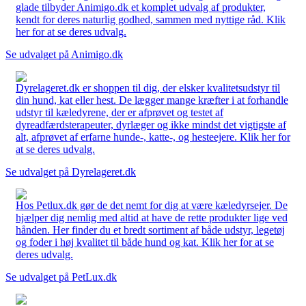
glade tilbyder Animigo.dk et komplet udvalg af produkter,
kendt for deres naturlig godhed, sammen med nyttige råd. Klik
her for at se deres udvalg.
Se udvalget på Animigo.dk
Dyrelageret.dk er shoppen til dig, der elsker kvalitetsudstyr til
din hund, kat eller hest. De lægger mange kræfter i at forhandle
udstyr til kæledyrene, der er afprøvet og testet af
dyreadfærdsterapeuter, dyrlæger og ikke mindst det vigtigste af
alt, afprøvet af erfarne hunde-, katte-, og hesteejere. Klik her for
at se deres udvalg.
Se udvalget på Dyrelageret.dk
Hos Petlux.dk gør de det nemt for dig at være kæledyrsejer. De
hjælper dig nemlig med altid at have de rette produkter lige ved
hånden. Her finder du et bredt sortiment af både udstyr, legetøj
og foder i høj kvalitet til både hund og kat. Klik her for at se
deres udvalg.
Se udvalget på PetLux.dk