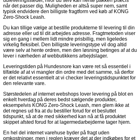
udleveringssteder, hvor du selv kan hente pakken præcis
når det passer dig. Muligheden er altså super nem, samt
typisk endvidere den billigste fragtform ved køb af KONG
Zero-Shock Leash.
Du kan tillige vælge at bestille produkterne til levering til din
adresse eller ud til dit arbejdes adresse. Fragtmetoden viser
sig en gang i mellem lidt mindre prisbillig, men ligeledes
virkelig fleksibel. Den billigste leveringstype vil dog altid
være selv at hente ordren, men den løsning betinges af at du
lever i nærheden af webbutikkens arbejdslager.
Leveringstiden på Hundesnore kan være ret så essentiel i
tilfælde af at vi mangler din ordre med det samme, så derfor
er det relativt essentielt at vi checker leveringstidspunktet for
den relevante vare.
Størstedelen af internet webshops lover levering på blot en
enkelt hverdag på deres bedst sælgende produkter,
eksempelvis KONG Zero-Shock Leash, men glem ikke at
det regnes ud fra at du bestiller forud for et besluttet
tidspunkt, så at de med sikkerhed kan nå at få produktet
skippet afsted forud for at lagermedarbejderne tager hjem.
En hel del internet varehuse byder på fragt uden
omkostninger, men i reglen kræver det at der indkøbes for et