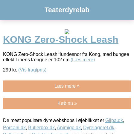
Teaterdyrelab
KONG Zero-Shock Leash
KONG Zero-Shock LeashHundesnor fra Kong, med bungee
effekt.Linens længde er 102 cm
(Læs mere)
299
kr.
(Vis fragtpris)
Læs mere »
Køb nu »
De mest populære dyrewebshops i øjeblikket er
Gilpa.dk
,
Porcani.dk
,
Bullerbox.dk
,
Animigo.dk
,
Dyrelageret.dk
,