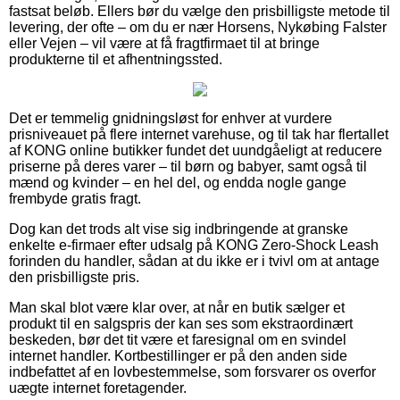
fastsat beløb. Ellers bør du vælge den prisbilligste metode til
levering, der ofte – om du er nær Horsens, Nykøbing Falster
eller Vejen – vil være at få fragtfirmaet til at bringe
produkterne til et afhentningssted.
Det er temmelig gnidningsløst for enhver at vurdere
prisniveauet på flere internet varehuse, og til tak har flertallet
af KONG online butikker fundet det uundgåeligt at reducere
priserne på deres varer – til børn og babyer, samt også til
mænd og kvinder – en hel del, og endda nogle gange
frembyde gratis fragt.
Dog kan det trods alt vise sig indbringende at granske
enkelte e-firmaer efter udsalg på KONG Zero-Shock Leash
forinden du handler, sådan at du ikke er i tvivl om at antage
den prisbilligste pris.
Man skal blot være klar over, at når en butik sælger et
produkt til en salgspris der kan ses som ekstraordinært
beskeden, bør det tit være et faresignal om en svindel
internet handler. Kortbestillinger er på den anden side
indbefattet af en lovbestemmelse, som forsvarer os overfor
uægte internet foretagender.