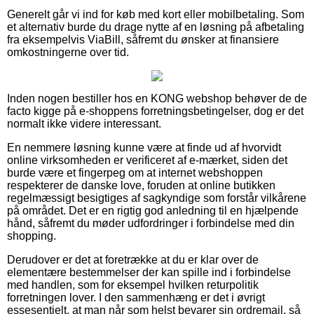
Generelt går vi ind for køb med kort eller mobilbetaling. Som
et alternativ burde du drage nytte af en løsning på afbetaling
fra eksempelvis ViaBill, såfremt du ønsker at finansiere
omkostningerne over tid.
Inden nogen bestiller hos en KONG webshop behøver de de
facto kigge på e-shoppens forretningsbetingelser, dog er det
normalt ikke videre interessant.
En nemmere løsning kunne være at finde ud af hvorvidt
online virksomheden er verificeret af e-mærket, siden det
burde være et fingerpeg om at internet webshoppen
respekterer de danske love, foruden at online butikken
regelmæssigt besigtiges af sagkyndige som forstår vilkårene
på området. Det er en rigtig god anledning til en hjælpende
hånd, såfremt du møder udfordringer i forbindelse med din
shopping.
Derudover er det at foretrække at du er klar over de
elementære bestemmelser der kan spille ind i forbindelse
med handlen, som for eksempel hvilken returpolitik
forretningen lover. I den sammenhæng er det i øvrigt
essesentielt, at man når som helst bevarer sin ordremail, så