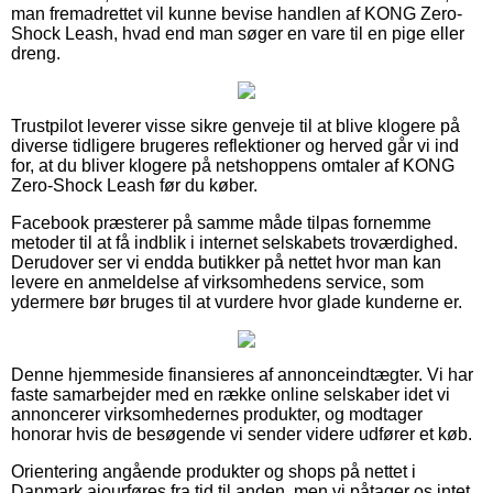
man fremadrettet vil kunne bevise handlen af KONG Zero-
Shock Leash, hvad end man søger en vare til en pige eller
dreng.
Trustpilot leverer visse sikre genveje til at blive klogere på
diverse tidligere brugeres reflektioner og herved går vi ind
for, at du bliver klogere på netshoppens omtaler af KONG
Zero-Shock Leash før du køber.
Facebook præsterer på samme måde tilpas fornemme
metoder til at få indblik i internet selskabets troværdighed.
Derudover ser vi endda butikker på nettet hvor man kan
levere en anmeldelse af virksomhedens service, som
ydermere bør bruges til at vurdere hvor glade kunderne er.
Denne hjemmeside finansieres af annonceindtægter. Vi har
faste samarbejder med en række online selskaber idet vi
annoncerer virksomhedernes produkter, og modtager
honorar hvis de besøgende vi sender videre udfører et køb.
Orientering angående produkter og shops på nettet i
Danmark ajourføres fra tid til anden, men vi påtager os intet