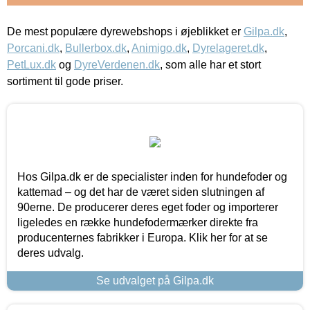
De mest populære dyrewebshops i øjeblikket er
Gilpa.dk
,
Porcani.dk
,
Bullerbox.dk
,
Animigo.dk
,
Dyrelageret.dk
,
PetLux.dk
og
DyreVerdenen.dk
, som alle har et stort
sortiment til gode priser.
Hos Gilpa.dk er de specialister inden for hundefoder og
kattemad – og det har de været siden slutningen af
90erne. De producerer deres eget foder og importerer
ligeledes en række hundefodermærker direkte fra
producenternes fabrikker i Europa. Klik her for at se
deres udvalg.
Se udvalget på Gilpa.dk