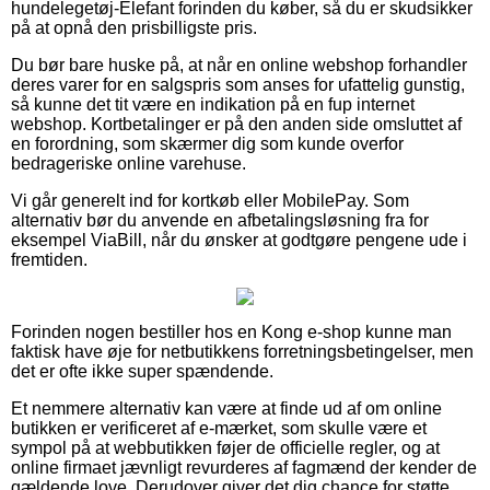
hundelegetøj-Elefant forinden du køber, så du er skudsikker
på at opnå den prisbilligste pris.
Du bør bare huske på, at når en online webshop forhandler
deres varer for en salgspris som anses for ufattelig gunstig,
så kunne det tit være en indikation på en fup internet
webshop. Kortbetalinger er på den anden side omsluttet af
en forordning, som skærmer dig som kunde overfor
bedrageriske online varehuse.
Vi går generelt ind for kortkøb eller MobilePay. Som
alternativ bør du anvende en afbetalingsløsning fra for
eksempel ViaBill, når du ønsker at godtgøre pengene ude i
fremtiden.
Forinden nogen bestiller hos en Kong e-shop kunne man
faktisk have øje for netbutikkens forretningsbetingelser, men
det er ofte ikke super spændende.
Et nemmere alternativ kan være at finde ud af om online
butikken er verificeret af e-mærket, som skulle være et
sympol på at webbutikken føjer de officielle regler, og at
online firmaet jævnligt revurderes af fagmænd der kender de
gældende love. Derudover giver det dig chance for støtte,