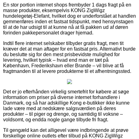
En stor portion internet shops frembyder 1 dags fragt på en
masse produkter, eksempelvis KONG ZigWigz
hundelegetøj-Elefant, hvilket dog er underforstået at handlen
gemmenføres inden et fastsat tidspunkt, med hensynstagen
til at de har udsigt til at kunne nå at få pakken ud af døren
forinden pakkepersonalet drager hjemad.
Indtil flere internet selskaber tilbyder gratis fragt, men tit
kræver det at man aftager for en fastsat pris. Alternativt burde
du beslutte sig for den mest prisbevidste mulighed for
levering, hvilket typisk – hvad end man er tæt på
København, Frederikshavn eller Brande – vil blive at få
fragtmanden til at levere produkterne til et afhentningssted.
Det er jo efterhånden virkelig smertefrit for købere at søge
information om priser på diverse internet forhandlere i
Danmark, og så har adskillige Kong e-butikker ikke kunne
lade være med at nedskære salgsværdien på deres
produkter – til piger og drenge, og samtidig til voksne –
voldsomt, og endda nogle gange tilbyde fri fragt.
Til gengæld kan det alligevel være indbringende at prøve
forskellige online outlets efter tilbud på KONG ZigWigz