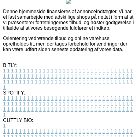
Denne hjemmeside finansieres af annonceindtægter. Vi har
et fast samarbejde med adskillige shops på nettet i form af at
vi præsenterer forretningernes tilbud, og høster godtgørelse i
tilfælde af at vores besøgende fuldfører et indkøb.
Orientering vedrørende tilbud og online varehuse
opretholdes tit, men der tages forbehold for ændringer der
kan være udført siden seneste opdatering af vores data.
BITLY:
1
1
1
1
1
1
1
1
1
1
1
1
1
1
1
1
1
1
1
1
1
1
1
1
1
1
1
1
1
1
1
1
1
1
1
1
1
1
1
1
1
1
1
1
1
1
1
1
1
1
1
1
1
1
1
1
1
1
1
1
1
1
1
1
1
1
1
1
1
1
1
1
1
1
1
1
1
1
1
1
1
1
1
1
1
1
1
1
1
1
1
1
1
1
1
1
1
1
1
1
SPOTIFY:
1
1
1
1
1
1
1
1
1
1
1
1
1
1
1
1
1
1
1
1
1
1
1
1
1
1
1
1
1
1
1
1
1
1
1
1
1
1
1
1
1
1
1
1
1
1
1
1
1
1
1
1
1
1
1
1
1
1
1
1
1
1
1
1
1
1
1
1
1
1
1
1
1
1
1
1
1
1
1
1
1
1
1
1
1
1
1
1
1
1
1
1
1
1
1
1
1
1
1
1
CUTTLY BIO:
1
1
1
1
1
1
1
1
1
1
1
1
1
1
1
1
1
1
1
1
1
1
1
1
1
1
1
1
1
1
1
1
1
1
1
1
1
1
1
1
1
1
1
1
1
1
1
1
1
1
1
1
1
1
1
1
1
1
1
1
1
1
1
1
1
1
1