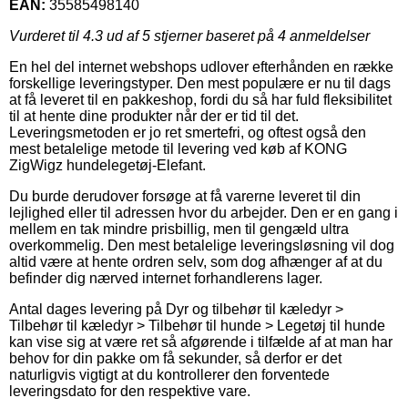
EAN:
35585498140
Vurderet til
4.3
ud af 5 stjerner baseret på
4
anmeldelser
En hel del internet webshops udlover efterhånden en række
forskellige leveringstyper. Den mest populære er nu til dags
at få leveret til en pakkeshop, fordi du så har fuld fleksibilitet
til at hente dine produkter når der er tid til det.
Leveringsmetoden er jo ret smertefri, og oftest også den
mest betalelige metode til levering ved køb af KONG
ZigWigz hundelegetøj-Elefant.
Du burde derudover forsøge at få varerne leveret til din
lejlighed eller til adressen hvor du arbejder. Den er en gang i
mellem en tak mindre prisbillig, men til gengæld ultra
overkommelig. Den mest betalelige leveringsløsning vil dog
altid være at hente ordren selv, som dog afhænger af at du
befinder dig nærved internet forhandlerens lager.
Antal dages levering på Dyr og tilbehør til kæledyr >
Tilbehør til kæledyr > Tilbehør til hunde > Legetøj til hunde
kan vise sig at være ret så afgørende i tilfælde af at man har
behov for din pakke om få sekunder, så derfor er det
naturligvis vigtigt at du kontrollerer den forventede
leveringsdato for den respektive vare.