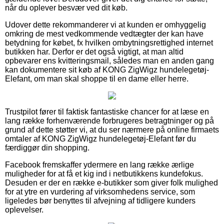
når du oplever besvær ved dit køb.
Udover dette rekommanderer vi at kunden er omhyggelig
omkring de mest vedkommende vedtægter der kan have
betydning for købet, fx hvilken ombytningsrettighed internet
butikken har. Derfor er det også vigtigt, at man altid
opbevarer ens kvitteringsmail, således man en anden gang
kan dokumentere sit køb af KONG ZigWigz hundelegetøj-
Elefant, om man skal shoppe til en dame eller herre.
Trustpilot fører til faktisk fantastiske chancer for at læse en
lang række forhenværende forbrugeres betragtninger og på
grund af dette støtter vi, at du ser nærmere på online firmaets
omtaler af KONG ZigWigz hundelegetøj-Elefant før du
færdiggør din shopping.
Facebook fremskaffer ydermere en lang række ærlige
muligheder for at få et kig ind i netbutikkens kundefokus.
Desuden er der en række e-butikker som giver folk mulighed
for at ytre en vurdering af virksomhedens service, som
ligeledes bør benyttes til afvejning af tidligere kunders
oplevelser.