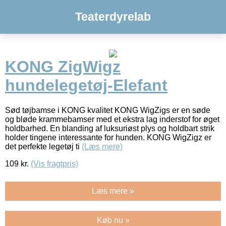
Teaterdyrelab
KONG ZigWigz
hundelegetøj-Elefant
Sød tøjbamse i KONG kvalitet KONG WigZigs er en søde
og bløde krammebamser med et ekstra lag inderstof for øget
holdbarhed. En blanding af luksuriøst plys og holdbart strik
holder tingene interessante for hunden. KONG WigZigz er
det perfekte legetøj ti
(Læs mere)
109
kr.
(Vis fragtpris)
Læs mere »
Køb nu »