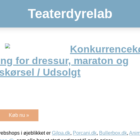
Teaterdyrelab
Konkurrencekø
ng for dressur, maraton og
skørsel / Udsolgt
Køb nu »
bshops i øjeblikket er
Gilpa.dk
,
Porcani.dk
,
Bullerbox.dk
,
Anim