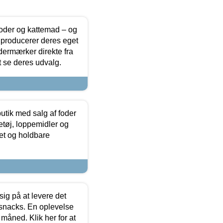
foder og kattemad – og
 producerer deres eget
dermærker direkte fra
t se deres udvalg.
utik med salg af foder
etøj, loppemidler og
tet og holdbare
sig på at levere det
 snacks. En oplevelse
 måned. Klik her for at