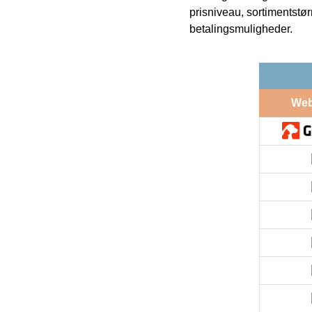
prisniveau, sortimentstø
betalingsmuligheder.
We