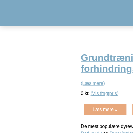
Grundtræni
forhindring
(Læs mere)
0
kr.
(Vis fragtpris)
Læs mere »
De mest populære dyrewe