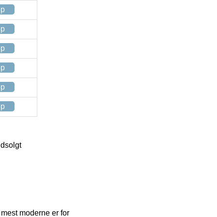
op
op
op
op
op
op
Udsolgt
e mest moderne er for