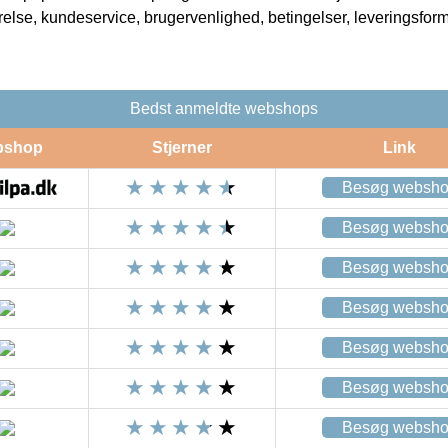
rrelse, kundeservice, brugervenlighed, betingelser, leveringsfor
Bedst anmeldte webshops
bshop
Stjerner
Link
Besøg websh
Besøg websh
Besøg websh
Besøg websh
Besøg websh
Besøg websh
Besøg websh