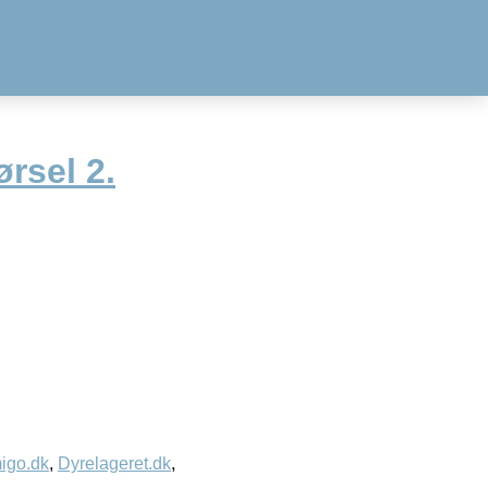
rsel 2.
igo.dk
,
Dyrelageret.dk
,