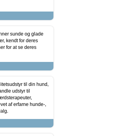
enner sunde og glade
r, kendt for deres
r for at se deres
tetsudstyr til din hund,
ndle udstyr til
ærdsterapeuter,
øvet af erfarne hunde-,
alg.