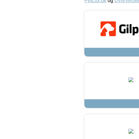
PetLux.dk
og
DyreVerde