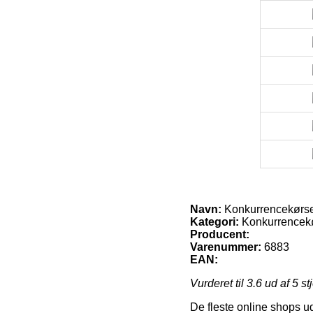
Navn:
Konkurrencekørsel 
Kategori:
Konkurrencek
Producent:
Varenummer:
6883
EAN:
Vurderet til
3.6
ud af 5 st
De fleste online shops ud