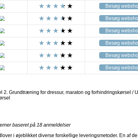
Besøg websh
Besøg websh
Besøg websh
Besøg websh
Besøg websh
Besøg websh
2. Grundtræning for dressur, maraton og forhindringskørsel / 
ørsel
jerner baseret på
18
anmeldelser
lover i øjeblikket diverse forskellige leveringsmetoder. En af d