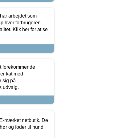
 har arbejdet som
op hvor forbrugeren
itet. Klik her for at se
est forekommende
ler kat med
r sig på
s udvalg.
E-mærket netbutik. De
hør og foder til hund