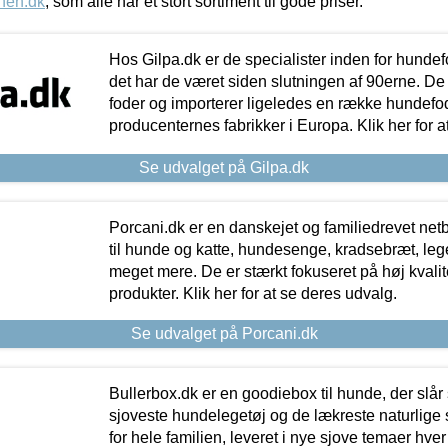
nen.dk
, som alle har et stort sortiment til gode priser.
Hos Gilpa.dk er de specialister inden for hunde
det har de været siden slutningen af 90erne. De
foder og importerer ligeledes en række hundefo
producenternes fabrikker i Europa. Klik her for a
Se udvalget på Gilpa.dk
Porcani.dk er en danskejet og familiedrevet netb
til hunde og katte, hundesenge, kradsebræt, leg
meget mere. De er stærkt fokuseret på høj kvali
produkter. Klik her for at se deres udvalg.
Se udvalget på Porcani.dk
Bullerbox.dk er en goodiebox til hunde, der slår 
sjoveste hundelegetøj og de lækreste naturlige
for hele familien, leveret i nye sjove temaer hver