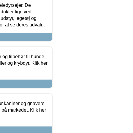
æledyrsejer. De
odukter lige ved
udstyr, legetøj og
 for at se deres udvalg.
og tilbehør til hunde,
ller og krybdyr. Klik her
or kaniner og gnavere
g på markedet. Klik her