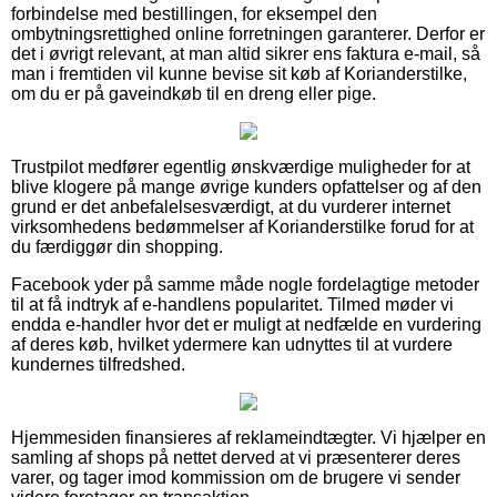
forbindelse med bestillingen, for eksempel den
ombytningsrettighed online forretningen garanterer. Derfor er
det i øvrigt relevant, at man altid sikrer ens faktura e-mail, så
man i fremtiden vil kunne bevise sit køb af Korianderstilke,
om du er på gaveindkøb til en dreng eller pige.
Trustpilot medfører egentlig ønskværdige muligheder for at
blive klogere på mange øvrige kunders opfattelser og af den
grund er det anbefalelsesværdigt, at du vurderer internet
virksomhedens bedømmelser af Korianderstilke forud for at
du færdiggør din shopping.
Facebook yder på samme måde nogle fordelagtige metoder
til at få indtryk af e-handlens popularitet. Tilmed møder vi
endda e-handler hvor det er muligt at nedfælde en vurdering
af deres køb, hvilket ydermere kan udnyttes til at vurdere
kundernes tilfredshed.
Hjemmesiden finansieres af reklameindtægter. Vi hjælper en
samling af shops på nettet derved at vi præsenterer deres
varer, og tager imod kommission om de brugere vi sender