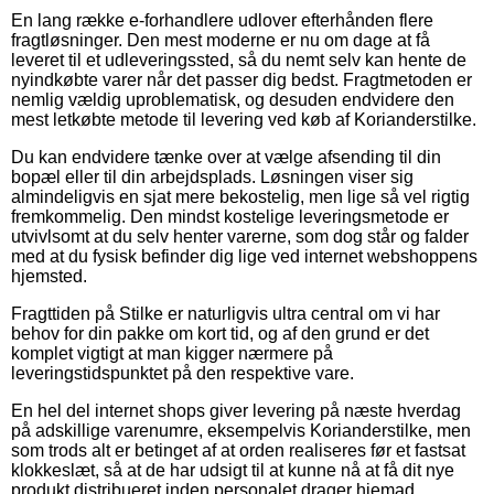
En lang række e-forhandlere udlover efterhånden flere
fragtløsninger. Den mest moderne er nu om dage at få
leveret til et udleveringssted, så du nemt selv kan hente de
nyindkøbte varer når det passer dig bedst. Fragtmetoden er
nemlig vældig uproblematisk, og desuden endvidere den
mest letkøbte metode til levering ved køb af Korianderstilke.
Du kan endvidere tænke over at vælge afsending til din
bopæl eller til din arbejdsplads. Løsningen viser sig
almindeligvis en sjat mere bekostelig, men lige så vel rigtig
fremkommelig. Den mindst kostelige leveringsmetode er
utvivlsomt at du selv henter varerne, som dog står og falder
med at du fysisk befinder dig lige ved internet webshoppens
hjemsted.
Fragttiden på Stilke er naturligvis ultra central om vi har
behov for din pakke om kort tid, og af den grund er det
komplet vigtigt at man kigger nærmere på
leveringstidspunktet på den respektive vare.
En hel del internet shops giver levering på næste hverdag
på adskillige varenumre, eksempelvis Korianderstilke, men
som trods alt er betinget af at orden realiseres før et fastsat
klokkeslæt, så at de har udsigt til at kunne nå at få dit nye
produkt distribueret inden personalet drager hjemad.