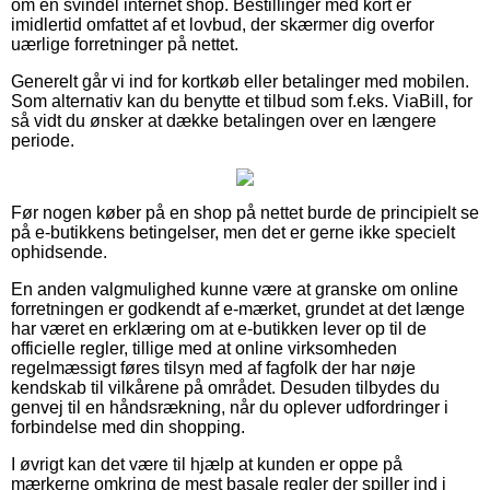
om en svindel internet shop. Bestillinger med kort er
imidlertid omfattet af et lovbud, der skærmer dig overfor
uærlige forretninger på nettet.
Generelt går vi ind for kortkøb eller betalinger med mobilen.
Som alternativ kan du benytte et tilbud som f.eks. ViaBill, for
så vidt du ønsker at dække betalingen over en længere
periode.
Før nogen køber på en shop på nettet burde de principielt se
på e-butikkens betingelser, men det er gerne ikke specielt
ophidsende.
En anden valgmulighed kunne være at granske om online
forretningen er godkendt af e-mærket, grundet at det længe
har været en erklæring om at e-butikken lever op til de
officielle regler, tillige med at online virksomheden
regelmæssigt føres tilsyn med af fagfolk der har nøje
kendskab til vilkårene på området. Desuden tilbydes du
genvej til en håndsrækning, når du oplever udfordringer i
forbindelse med din shopping.
I øvrigt kan det være til hjælp at kunden er oppe på
mærkerne omkring de mest basale regler der spiller ind i