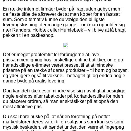
En række internet firmaer byder på fragt uden gebyr, men i
de fleste tilfælde afkræver det at man køber for en fastsat
sum. Som alternativ kunne du vælge den billigste
leveringsløsning, der mange gange – om man opholder sig
nær Randers, Holbæk eller Humlebæk – vil blive at få bragt
pakken til en pakkeshop.
Det er meget problemfrit for forbrugerne at lave
prissammenligning hos forskellige online butikker, og ergo
har adskillige e-firmaer været presset til at at mindske
priserne på en række af deres produkter – til børn og babyer,
og yderligere også til voksne – betragteligt, og endda nogle
gange byde på gratis levering.
Dog kan det ikke desto mindre vise sig gavnligt at besigtige
nogle e-shops efter rabatkoder på Korianderstilke forinden
du placerer ordren, så man er skråsikker på at opnå den
mest attraktive pris.
Du skal bare huske på, at når en forretning på nettet
markedsfører deres varer til en salgspris som kan ses som
mystisk beskeden, så bør det undertiden være et fingerpeg