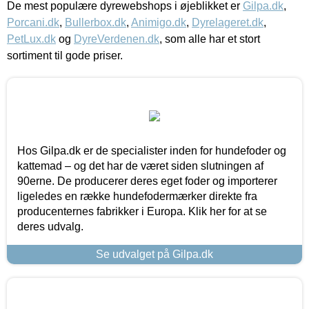
De mest populære dyrewebshops i øjeblikket er
Gilpa.dk
,
Porcani.dk
,
Bullerbox.dk
,
Animigo.dk
,
Dyrelageret.dk
,
PetLux.dk
og
DyreVerdenen.dk
, som alle har et stort
sortiment til gode priser.
Hos Gilpa.dk er de specialister inden for hundefoder og
kattemad – og det har de været siden slutningen af
90erne. De producerer deres eget foder og importerer
ligeledes en række hundefodermærker direkte fra
producenternes fabrikker i Europa. Klik her for at se
deres udvalg.
Se udvalget på Gilpa.dk