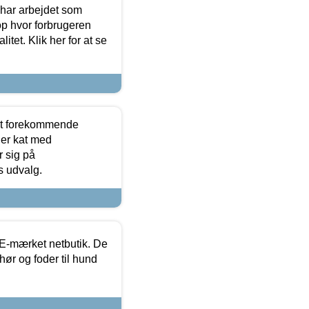
 har arbejdet som
op hvor forbrugeren
itet. Klik her for at se
est forekommende
ler kat med
r sig på
s udvalg.
E-mærket netbutik. De
hør og foder til hund