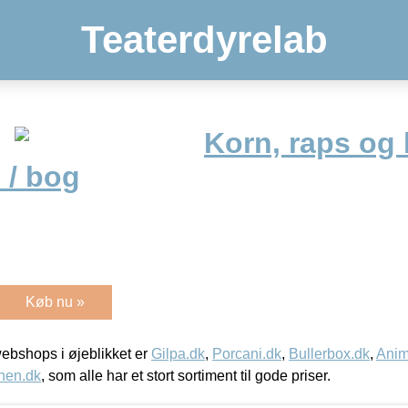
Teaterdyrelab
Korn, raps og
 / bog
Køb nu »
bshops i øjeblikket er
Gilpa.dk
,
Porcani.dk
,
Bullerbox.dk
,
Anim
nen.dk
, som alle har et stort sortiment til gode priser.