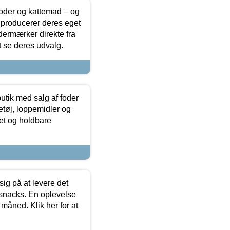
foder og kattemad – og
 producerer deres eget
dermærker direkte fra
t se deres udvalg.
utik med salg af foder
etøj, loppemidler og
tet og holdbare
sig på at levere det
 snacks. En oplevelse
 måned. Klik her for at