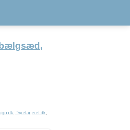
 bælgsæd,
igo.dk
,
Dyrelageret.dk
,