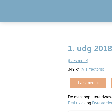
1. udg 2018
(Læs mere)
349
kr.
(Vis fragtpris)
Læs mere »
De mest populære dyrewe
PetLux.dk
og
DyreVerde