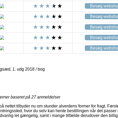
Besøg websh
Besøg websh
Besøg websh
Besøg websh
Besøg websh
gsæd, 1. udg 2018 / bog
jerner baseret på
27
anmeldelser
nettet tilbyder nu om stunder alverdens former for fragt. Førs
hentningssted, hvor du selv kan hente bestillingen når det passer 
vanlig let gængelig, samt i mange tilfælde derudover den billi