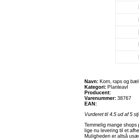
Navn:
Korn, raps og bæl
Kategori:
Planteavl
Producent:
Varenummer:
38767
EAN:
Vurderet til
4.5
ud af 5 st
Temmelig mange shops på 
lige nu levering til et af
Muligheden er altså usæd