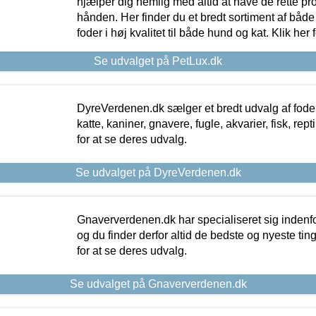
hjælper dig nemlig med altid at have de rette pr
hånden. Her finder du et bredt sortiment af både 
foder i høj kvalitet til både hund og kat. Klik her
Se udvalget på PetLux.dk
DyreVerdenen.dk sælger et bredt udvalg af foder 
katte, kaniner, gnavere, fugle, akvarier, fisk, repti
for at se deres udvalg.
Se udvalget på DyreVerdenen.dk
Gnaververdenen.dk har specialiseret sig indenf
og du finder derfor altid de bedste og nyeste tin
for at se deres udvalg.
Se udvalget på Gnaververdenen.dk