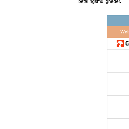
betalingsmuligheder.
We