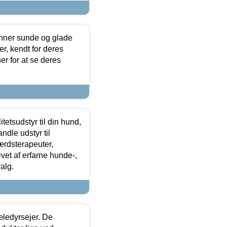
enner sunde og glade
r, kendt for deres
r for at se deres
tetsudstyr til din hund,
ndle udstyr til
ærdsterapeuter,
øvet af erfarne hunde-,
alg.
æledyrsejer. De