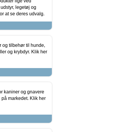
odukter lige ved
udstyr, legetøj og
 for at se deres udvalg.
og tilbehør til hunde,
ller og krybdyr. Klik her
or kaniner og gnavere
g på markedet. Klik her