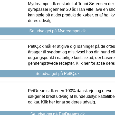
Mydreampet.dk er startet af Tonni Sørensen der
dyrepasser igennem 20 år. Han ville lave en sh
kan stole på at det produkt de køber, er af høj kval
deres udvalg.
Se udvalget på Mydreampet.dk
PetIQ.dk mål er at give dig løsninger på de oft
årsager til sygdom og mistrivsel hos din hund el
udgangspunkt i naturlige kosttilskud, der basere
gennemprøvede recepter. Klik her for at se dere
Se udvalget på PetIQ.dk
PetDreams.dk er en 100% dansk ejet og drevet 
sælger et bredt udvalg af hundeudstyr, kattetilbe
og kat. Klik her for at se deres udvalg.
Se udvalget på PetDreams.dk