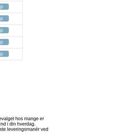
op
op
op
op
op
tevalget hos mange er
ind i din hverdag.
gste leveringsmanér ved