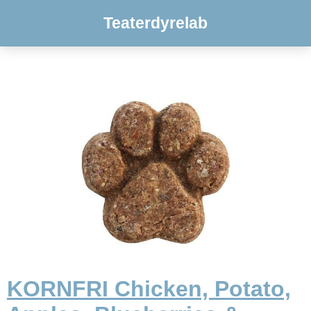
Teaterdyrelab
KORNFRI Chicken, Potato,