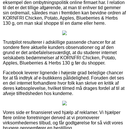
eksempel den ombytningspolitik online firmaet har. I relation
til det er det tillige afgørende, at man til enhver tid gemmer
sin ordremail, således man i fremtiden kan bevidne ordren af
KORNFRI Chicken, Potato, Apples, Blueberries & Herbs
130 g, om man skal shoppe til en dame eller herre.
Trustpilot resulterer i adskillige passende chancer for at
sondere flere aktuelle kunders observationer og af den
grund er det anbefalelsesværdigt, at du studerer internet
selskabets bedømmelser af KORNFRI Chicken, Potato,
Apples, Blueberries & Herbs 130 g før du shopper.
Facebook leverer lignende i højeste grad belejlige chancer
for at få indtryk af e-butikkens pålidelighed. Foruden det ses
en del internet forhandlere hvor folk kan skrive en kritik af
deres købsoplevelse, hvilket tilmed må drages fordel af til at
afveje tilfredsheden hos kunderne.
Vores side er finansieret ved hjælp af reklamer. Vi hjælper
flere online forretninger derved at vi promoverer
virksomhedernes tilbud, og får godtgørelse for så vidt vores
brugere gennemfører en bestilling.