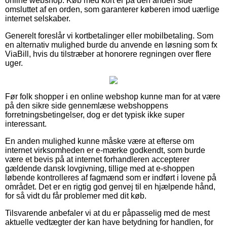
online webshop. Køb med kort er på den anden side
omsluttet af en orden, som garanterer køberen imod uærlige
internet selskaber.
Generelt foreslår vi kortbetalinger eller mobilbetaling. Som
en alternativ mulighed burde du anvende en løsning som fx
ViaBill, hvis du tilstræber at honorere regningen over flere
uger.
Før folk shopper i en online webshop kunne man for at være
på den sikre side gennemlæse webshoppens
forretningsbetingelser, dog er det typisk ikke super
interessant.
En anden mulighed kunne måske være at efterse om
internet virksomheden er e-mærke godkendt, som burde
være et bevis på at internet forhandleren accepterer
gældende dansk lovgivning, tillige med at e-shoppen
løbende kontrolleres af fagmænd som er indført i lovene på
området. Det er en rigtig god genvej til en hjælpende hånd,
for så vidt du får problemer med dit køb.
Tilsvarende anbefaler vi at du er påpasselig med de mest
aktuelle vedtægter der kan have betydning for handlen, for