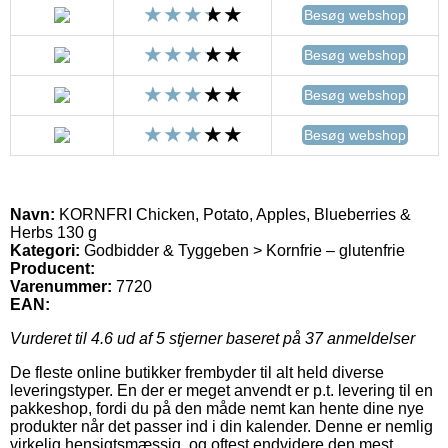
Besøg webshop
Besøg webshop
Besøg webshop
Besøg webshop
Navn:
KORNFRI Chicken, Potato, Apples, Blueberries &
Herbs 130 g
Kategori:
Godbidder & Tyggeben > Kornfrie – glutenfrie
Producent:
Varenummer:
7720
EAN:
Vurderet til
4.6
ud af 5 stjerner baseret på
37
anmeldelser
De fleste online butikker frembyder til alt held diverse
leveringstyper. En der er meget anvendt er p.t. levering til en
pakkeshop, fordi du på den måde nemt kan hente dine nye
produkter når det passer ind i din kalender. Denne er nemlig
virkelig hensigtsmæssig, og oftest endvidere den mest