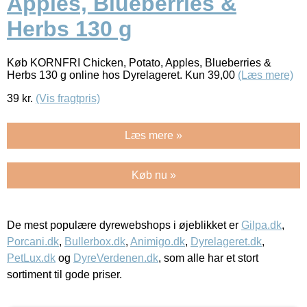
Apples, Blueberries &
Herbs 130 g
Køb KORNFRI Chicken, Potato, Apples, Blueberries &
Herbs 130 g online hos Dyrelageret. Kun 39,00
(Læs mere)
39
kr.
(Vis fragtpris)
Læs mere »
Køb nu »
De mest populære dyrewebshops i øjeblikket er
Gilpa.dk
,
Porcani.dk
,
Bullerbox.dk
,
Animigo.dk
,
Dyrelageret.dk
,
PetLux.dk
og
DyreVerdenen.dk
, som alle har et stort
sortiment til gode priser.