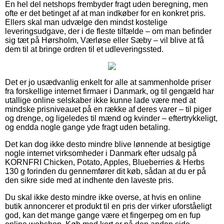
En hel del netshops frembyder fragt uden beregning, men
ofte er det betinget af at man indkøber for en konkret pris.
Ellers skal man udvælge den mindst kostelige
leveringsudgave, der i de fleste tilfælde – om man befinder
sig tæt på Hørsholm, Værløse eller Sæby – vil blive at få
dem til at bringe ordren til et udleveringssted.
Det er jo usædvanlig enkelt for alle at sammenholde priser
fra forskellige internet firmaer i Danmark, og til gengæld har
utallige online selskaber ikke kunne lade være med at
mindske prisniveauet på en række af deres varer – til piger
og drenge, og ligeledes til mænd og kvinder – eftertrykkeligt,
og endda nogle gange yde fragt uden betaling.
Det kan dog ikke desto mindre blive lønnende at besigtige
nogle internet virksomheder i Danmark efter udsalg på
KORNFRI Chicken, Potato, Apples, Blueberries & Herbs
130 g forinden du gennemfører dit køb, sådan at du er på
den sikre side med at indhente den laveste pris.
Du skal ikke desto mindre ikke overse, at hvis en online
butik annoncerer et produkt til en pris der virker uforståeligt
god, kan det mange gange være et fingerpeg om en fup