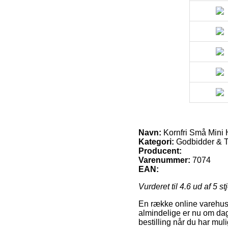
Navn:
Kornfri Små Mini 
Kategori:
Godbidder & 
Producent:
Varenummer:
7074
EAN:
Vurderet til
4.6
ud af 5 st
En række online varehuse 
almindelige er nu om dage
bestilling når du har mu