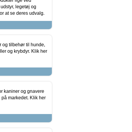
odukter lige ved
udstyr, legetøj og
 for at se deres udvalg.
og tilbehør til hunde,
ller og krybdyr. Klik her
or kaniner og gnavere
g på markedet. Klik her