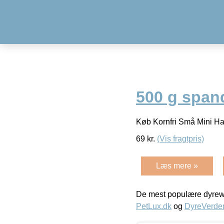
500 g span
Køb Kornfri Små Mini Ha
69
kr.
(Vis fragtpris)
Læs mere »
De mest populære dyrewe
PetLux.dk
og
DyreVerde