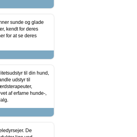
enner sunde og glade
r, kendt for deres
r for at se deres
tetsudstyr til din hund,
ndle udstyr til
ærdsterapeuter,
øvet af erfarne hunde-,
alg.
æledyrsejer. De