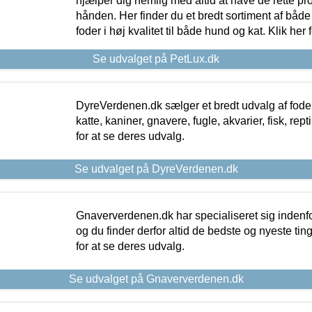
hjælper dig nemlig med altid at have de rette pr
hånden. Her finder du et bredt sortiment af både 
foder i høj kvalitet til både hund og kat. Klik her
Se udvalget på PetLux.dk
DyreVerdenen.dk sælger et bredt udvalg af foder 
katte, kaniner, gnavere, fugle, akvarier, fisk, repti
for at se deres udvalg.
Se udvalget på DyreVerdenen.dk
Gnaververdenen.dk har specialiseret sig indenf
og du finder derfor altid de bedste og nyeste tin
for at se deres udvalg.
Se udvalget på Gnaververdenen.dk