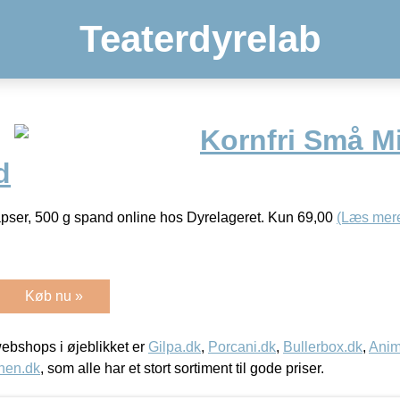
Teaterdyrelab
Kornfri Små Mi
d
pser, 500 g spand online hos Dyrelageret. Kun 69,00
(Læs mer
Køb nu »
bshops i øjeblikket er
Gilpa.dk
,
Porcani.dk
,
Bullerbox.dk
,
Anim
nen.dk
, som alle har et stort sortiment til gode priser.