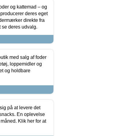
foder og kattemad – og
 producerer deres eget
dermærker direkte fra
t se deres udvalg.
utik med salg af foder
etøj, loppemidler og
tet og holdbare
sig på at levere det
 snacks. En oplevelse
 måned. Klik her for at