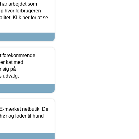
 har arbejdet som
op hvor forbrugeren
itet. Klik her for at se
est forekommende
ler kat med
r sig på
s udvalg.
E-mærket netbutik. De
hør og foder til hund