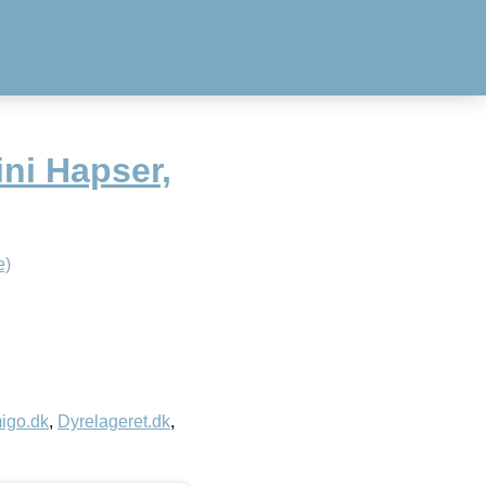
ni Hapser,
e)
igo.dk
,
Dyrelageret.dk
,