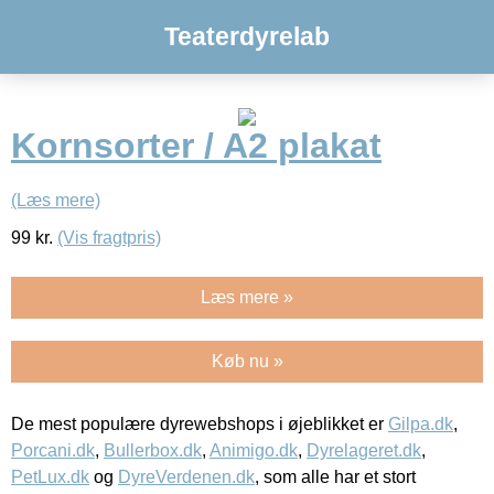
Teaterdyrelab
Kornsorter / A2 plakat
(Læs mere)
99
kr.
(Vis fragtpris)
Læs mere »
Køb nu »
De mest populære dyrewebshops i øjeblikket er
Gilpa.dk
,
Porcani.dk
,
Bullerbox.dk
,
Animigo.dk
,
Dyrelageret.dk
,
PetLux.dk
og
DyreVerdenen.dk
, som alle har et stort