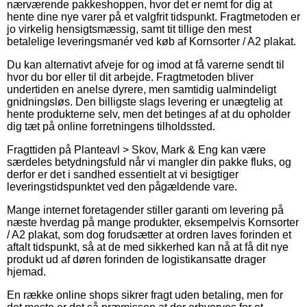
nærværende pakkeshoppen, hvor det er nemt for dig at
hente dine nye varer på et valgfrit tidspunkt. Fragtmetoden er
jo virkelig hensigtsmæssig, samt tit tillige den mest
betalelige leveringsmanér ved køb af Kornsorter / A2 plakat.
Du kan alternativt afveje for og imod at få varerne sendt til
hvor du bor eller til dit arbejde. Fragtmetoden bliver
undertiden en anelse dyrere, men samtidig ualmindeligt
gnidningsløs. Den billigste slags levering er unægtelig at
hente produkterne selv, men det betinges af at du opholder
dig tæt på online forretningens tilholdssted.
Fragttiden på Planteavl > Skov, Mark & Eng kan være
særdeles betydningsfuld når vi mangler din pakke fluks, og
derfor er det i sandhed essentielt at vi besigtiger
leveringstidspunktet ved den pågældende vare.
Mange internet foretagender stiller garanti om levering på
næste hverdag på mange produkter, eksempelvis Kornsorter
/ A2 plakat, som dog forudsætter at ordren laves forinden et
aftalt tidspunkt, så at de med sikkerhed kan nå at få dit nye
produkt ud af døren forinden de logistikansatte drager
hjemad.
En række online shops sikrer fragt uden betaling, men for