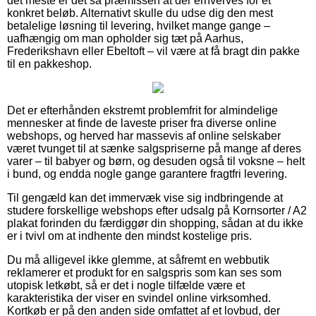
det meste er det så præmissen at der erhverves for et
konkret beløb. Alternativt skulle du udse dig den mest
betalelige løsning til levering, hvilket mange gange –
uafhængig om man opholder sig tæt på Aarhus,
Frederikshavn eller Ebeltoft – vil være at få bragt din pakke
til en pakkeshop.
Det er efterhånden ekstremt problemfrit for almindelige
mennesker at finde de laveste priser fra diverse online
webshops, og herved har massevis af online selskaber
været tvunget til at sænke salgspriserne på mange af deres
varer – til babyer og børn, og desuden også til voksne – helt
i bund, og endda nogle gange garantere fragtfri levering.
Til gengæld kan det immervæk vise sig indbringende at
studere forskellige webshops efter udsalg på Kornsorter / A2
plakat forinden du færdiggør din shopping, sådan at du ikke
er i tvivl om at indhente den mindst kostelige pris.
Du må alligevel ikke glemme, at såfremt en webbutik
reklamerer et produkt for en salgspris som kan ses som
utopisk letkøbt, så er det i nogle tilfælde være et
karakteristika der viser en svindel online virksomhed.
Kortkøb er på den anden side omfattet af et lovbud, der