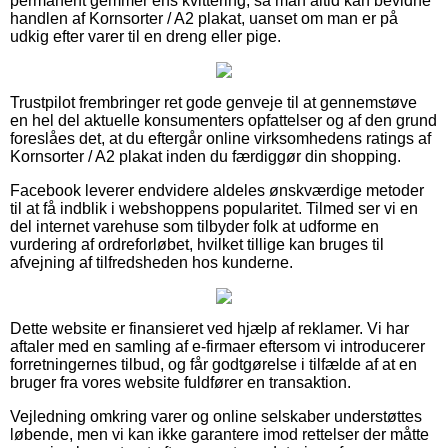
permanent gemmer ens kvittering, så man altid kan bevidne
handlen af Kornsorter / A2 plakat, uanset om man er på
udkig efter varer til en dreng eller pige.
Trustpilot frembringer ret gode genveje til at gennemstøve
en hel del aktuelle konsumenters opfattelser og af den grund
foreslåes det, at du eftergår online virksomhedens ratings af
Kornsorter / A2 plakat inden du færdiggør din shopping.
Facebook leverer endvidere aldeles ønskværdige metoder
til at få indblik i webshoppens popularitet. Tilmed ser vi en
del internet varehuse som tilbyder folk at udforme en
vurdering af ordreforløbet, hvilket tillige kan bruges til
afvejning af tilfredsheden hos kunderne.
Dette website er finansieret ved hjælp af reklamer. Vi har
aftaler med en samling af e-firmaer eftersom vi introducerer
forretningernes tilbud, og får godtgørelse i tilfælde af at en
bruger fra vores website fuldfører en transaktion.
Vejledning omkring varer og online selskaber understøttes
løbende, men vi kan ikke garantere imod rettelser der måtte