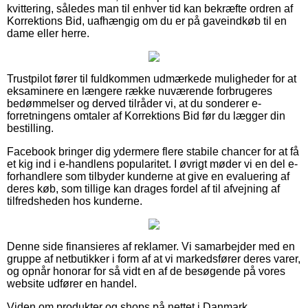
kvittering, således man til enhver tid kan bekræfte ordren af
Korrektions Bid, uafhængig om du er på gaveindkøb til en
dame eller herre.
Trustpilot fører til fuldkommen udmærkede muligheder for at
eksaminere en længere række nuværende forbrugeres
bedømmelser og derved tilråder vi, at du sonderer e-
forretningens omtaler af Korrektions Bid før du lægger din
bestilling.
Facebook bringer dig ydermere flere stabile chancer for at få
et kig ind i e-handlens popularitet. I øvrigt møder vi en del e-
forhandlere som tilbyder kunderne at give en evaluering af
deres køb, som tillige kan drages fordel af til afvejning af
tilfredsheden hos kunderne.
Denne side finansieres af reklamer. Vi samarbejder med en
gruppe af netbutikker i form af at vi markedsfører deres varer,
og opnår honorar for så vidt en af de besøgende på vores
website udfører en handel.
Viden om produkter og shops på nettet i Danmark