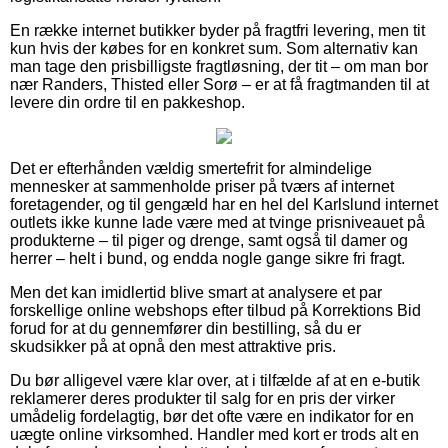
En række internet butikker byder på fragtfri levering, men tit
kun hvis der købes for en konkret sum. Som alternativ kan
man tage den prisbilligste fragtløsning, der tit – om man bor
nær Randers, Thisted eller Sorø – er at få fragtmanden til at
levere din ordre til en pakkeshop.
Det er efterhånden vældig smertefrit for almindelige
mennesker at sammenholde priser på tværs af internet
foretagender, og til gengæld har en hel del Karlslund internet
outlets ikke kunne lade være med at tvinge prisniveauet på
produkterne – til piger og drenge, samt også til damer og
herrer – helt i bund, og endda nogle gange sikre fri fragt.
Men det kan imidlertid blive smart at analysere et par
forskellige online webshops efter tilbud på Korrektions Bid
forud for at du gennemfører din bestilling, så du er
skudsikker på at opnå den mest attraktive pris.
Du bør alligevel være klar over, at i tilfælde af at en e-butik
reklamerer deres produkter til salg for en pris der virker
umådelig fordelagtig, bør det ofte være en indikator for en
uægte online virksomhed. Handler med kort er trods alt en