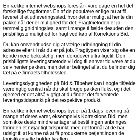
En række internet webshops foreslår i vore dage en hel del
forskellige fragtformer. En af de populære er lige nu at få
leveret til et udleveringssted, hvor det er muligt at hente din
pakke når der er mulighed for det. Fragtmetoden er jo
temmelig gnidningsløs, samt i mange tilfælde desuden den
prisbilligste mulighed for fragt ved køb af Korrektions Bid.
Du kan omvendt udse dig at vælge udbringning til din
adresse eller til når du er på job. Fragttypen viser sig ofte en
kende mere bekostelig, men derudover ultra ligetil. Den
prisbilligste leveringsmetode vil dog til enhver tid være at du
selv henter pakken, men det er betinget af at du befinder dig
tæt på e-firmaets tilholdssted.
Leveringsdygtigheden på Bid & Tilbehør kan i nogle tilfælde
være rigtig central når du skal bruge pakken fluks, og i det
øjemed er det altså vigtigt at du finder det forventede
leveringstidspunkt på det respektive produkt.
En række internet webshops byder på 1 dags levering på
mange af deres varer, eksempelvis Korrektions Bid, men
som ikke desto mindre antager at bestillingen anbringes
forinden et nøjagtigt tidspunkt, med det formål at de har
udsigt til at kunne nå at få produkterne betjent inden de
logistikansatte holder fyraften.