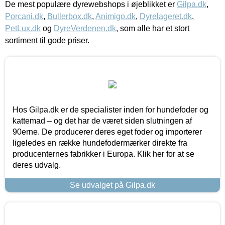
De mest populære dyrewebshops i øjeblikket er
Gilpa.dk
,
Porcani.dk
,
Bullerbox.dk
,
Animigo.dk
,
Dyrelageret.dk
,
PetLux.dk
og
DyreVerdenen.dk
, som alle har et stort
sortiment til gode priser.
Hos Gilpa.dk er de specialister inden for hundefoder og
kattemad – og det har de været siden slutningen af
90erne. De producerer deres eget foder og importerer
ligeledes en række hundefodermærker direkte fra
producenternes fabrikker i Europa. Klik her for at se
deres udvalg.
Se udvalget på Gilpa.dk