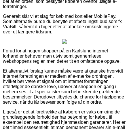
del af en orden, som beskytter køberen overfor uægte e-
forretninger.
Generelt slår vi et slag for køb med kort eller MobilePay.
Som alternativ burde du benytte et afbetalingstilbud som fx
ViaBill, såfremt du higer efter at afbetale omkostningerne
over et længere tidsrum.
Forud for at nogen shopper på en Karlslund internet
forhandler behøver man utvivlsomt gennemlæse
webshoppens regler, men det er tit en omfattende opgave.
Et alternativt forslag kunne måske være at granske hvorvidt
internet forretningen er medlem af e-mærke ordningen,
hvilket bør være et signal om at internet forretningen
efterfølger de danske love, udover at shoppen en gang i
mellem ses til af specialister som behersker de gældende
bestemmelser. Derudover tilbydes du chance for hjælpende
service, når du får besvær som følge af din ordre.
Ligeså er det at foretrække at køberen er vaks omkring de
grundlæggende forhold der har betydning for købet, til
eksempel den returrettighed hjemmesiden garanterer. Her er
det tilmed essesentielt, at man permanent bevarer sin e-mail