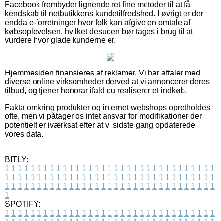
Facebook frembyder lignende ret fine metoder til at få
kendskab til netbutikkens kundetilfredshed. I øvrigt er der
endda e-forretninger hvor folk kan afgive en omtale af
købsoplevelsen, hvilket desuden bør tages i brug til at
vurdere hvor glade kunderne er.
Hjemmesiden finansieres af reklamer. Vi har aftaler med
diverse online virksomheder derved at vi annoncerer deres
tilbud, og tjener honorar ifald du realiserer et indkøb.
Fakta omkring produkter og internet webshops opretholdes
ofte, men vi påtager os intet ansvar for modifikationer der
potentielt er iværksat efter at vi sidste gang opdaterede
vores data.
BITLY:
1
1
1
1
1
1
1
1
1
1
1
1
1
1
1
1
1
1
1
1
1
1
1
1
1
1
1
1
1
1
1
1
1
1
1
1
1
1
1
1
1
1
1
1
1
1
1
1
1
1
1
1
1
1
1
1
1
1
1
1
1
1
1
1
1
1
1
1
1
1
1
1
1
1
1
1
1
1
1
1
1
1
1
1
1
1
1
1
1
1
1
1
1
1
1
1
1
1
1
1
SPOTIFY:
1
1
1
1
1
1
1
1
1
1
1
1
1
1
1
1
1
1
1
1
1
1
1
1
1
1
1
1
1
1
1
1
1