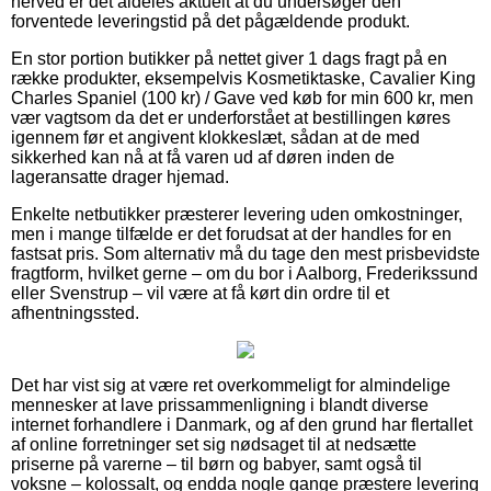
herved er det aldeles aktuelt at du undersøger den
forventede leveringstid på det pågældende produkt.
En stor portion butikker på nettet giver 1 dags fragt på en
række produkter, eksempelvis Kosmetiktaske, Cavalier King
Charles Spaniel (100 kr) / Gave ved køb for min 600 kr, men
vær vagtsom da det er underforstået at bestillingen køres
igennem før et angivent klokkeslæt, sådan at de med
sikkerhed kan nå at få varen ud af døren inden de
lageransatte drager hjemad.
Enkelte netbutikker præsterer levering uden omkostninger,
men i mange tilfælde er det forudsat at der handles for en
fastsat pris. Som alternativ må du tage den mest prisbevidste
fragtform, hvilket gerne – om du bor i Aalborg, Frederikssund
eller Svenstrup – vil være at få kørt din ordre til et
afhentningssted.
Det har vist sig at være ret overkommeligt for almindelige
mennesker at lave prissammenligning i blandt diverse
internet forhandlere i Danmark, og af den grund har flertallet
af online forretninger set sig nødsaget til at nedsætte
priserne på varerne – til børn og babyer, samt også til
voksne – kolossalt, og endda nogle gange præstere levering