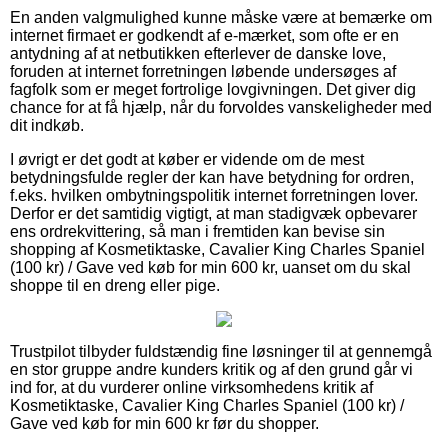
En anden valgmulighed kunne måske være at bemærke om
internet firmaet er godkendt af e-mærket, som ofte er en
antydning af at netbutikken efterlever de danske love,
foruden at internet forretningen løbende undersøges af
fagfolk som er meget fortrolige lovgivningen. Det giver dig
chance for at få hjælp, når du forvoldes vanskeligheder med
dit indkøb.
I øvrigt er det godt at køber er vidende om de mest
betydningsfulde regler der kan have betydning for ordren,
f.eks. hvilken ombytningspolitik internet forretningen lover.
Derfor er det samtidig vigtigt, at man stadigvæk opbevarer
ens ordrekvittering, så man i fremtiden kan bevise sin
shopping af Kosmetiktaske, Cavalier King Charles Spaniel
(100 kr) / Gave ved køb for min 600 kr, uanset om du skal
shoppe til en dreng eller pige.
Trustpilot tilbyder fuldstændig fine løsninger til at gennemgå
en stor gruppe andre kunders kritik og af den grund går vi
ind for, at du vurderer online virksomhedens kritik af
Kosmetiktaske, Cavalier King Charles Spaniel (100 kr) /
Gave ved køb for min 600 kr før du shopper.