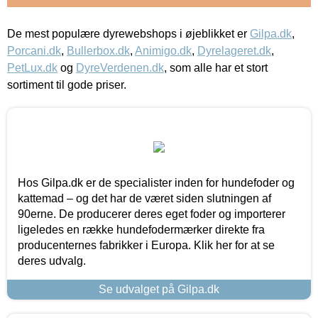
De mest populære dyrewebshops i øjeblikket er
Gilpa.dk
,
Porcani.dk
,
Bullerbox.dk
,
Animigo.dk
,
Dyrelageret.dk
,
PetLux.dk
og
DyreVerdenen.dk
, som alle har et stort
sortiment til gode priser.
Hos Gilpa.dk er de specialister inden for hundefoder og
kattemad – og det har de været siden slutningen af
90erne. De producerer deres eget foder og importerer
ligeledes en række hundefodermærker direkte fra
producenternes fabrikker i Europa. Klik her for at se
deres udvalg.
Se udvalget på Gilpa.dk