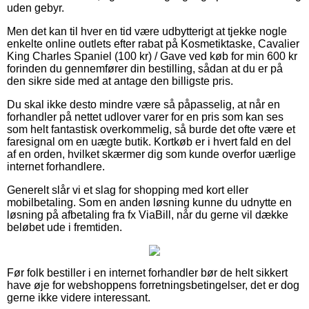
uden gebyr.
Men det kan til hver en tid være udbytterigt at tjekke nogle
enkelte online outlets efter rabat på Kosmetiktaske, Cavalier
King Charles Spaniel (100 kr) / Gave ved køb for min 600 kr
forinden du gennemfører din bestilling, sådan at du er på
den sikre side med at antage den billigste pris.
Du skal ikke desto mindre være så påpasselig, at når en
forhandler på nettet udlover varer for en pris som kan ses
som helt fantastisk overkommelig, så burde det ofte være et
faresignal om en uægte butik. Kortkøb er i hvert fald en del
af en orden, hvilket skærmer dig som kunde overfor uærlige
internet forhandlere.
Generelt slår vi et slag for shopping med kort eller
mobilbetaling. Som en anden løsning kunne du udnytte en
løsning på afbetaling fra fx ViaBill, når du gerne vil dække
beløbet ude i fremtiden.
Før folk bestiller i en internet forhandler bør de helt sikkert
have øje for webshoppens forretningsbetingelser, det er dog
gerne ikke videre interessant.