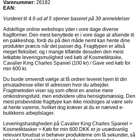
Varenummer:
26182
EAN:
Vurderet til
4.9
ud af 5 stjerner baseret på
39
anmeldelser
Adskillige online webshops yder i vore dage diverse
fragtformer. Den mest benyttede er i vore dage at afsende til
en pakkeshop, fordi du på den måde nemt kan hente dine
produkter præcis når det passer dig. Fragttypen er altså
meget fleksibel, og i mange tilfælde desuden den mest
letkøbte leveringsmulighed ved køb af Kosmetiktaske,
Cavalier King Charles Spaniel (100 kr) / Gave ved køb for
min 600 kr.
Du burde omvendt vælge at få ordren leveret hjem til din
privatadresse eller til adressen hvor du arbejder.
Fragtmetoden viser sig som oftest en anelse mere
omkostningsfuld, men endvidere ultra hensigtsmæssig. Den
mest prisbevidste fragttype kan ikke modsiges at være selv
at hente varerne, hvilket dog kræver at du er nærved e-
butikkens arbejdslager.
Leveringshastigheden på Cavalier King Charles Spaniel >
Kosmetiktasker > Køb for min 600 DKK er jo usædvanlig
relevant forudsat vi behøver produkterne om få sekunder, så