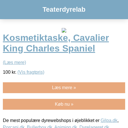
Teaterdyrelab
Kosmetiktaske, Cavalier
King Charles Spaniel
(Læs mere)
100
kr.
(Vis fragtpris)
Læs mere »
Køb nu »
De mest populære dyrewebshops i øjeblikket er
Gilpa.dk
,
Porcani.dk
,
Bullerbox.dk
,
Animigo.dk
,
Dyrelageret.dk
,