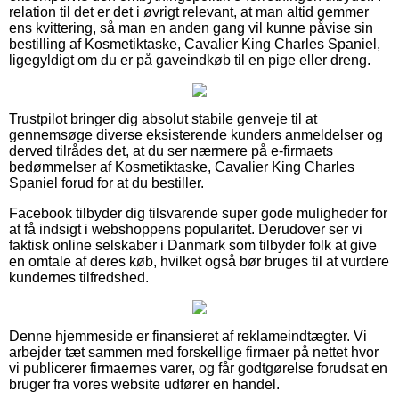
relation til det er det i øvrigt relevant, at man altid gemmer
ens kvittering, så man en anden gang vil kunne påvise sin
bestilling af Kosmetiktaske, Cavalier King Charles Spaniel,
ligegyldigt om du er på gaveindkøb til en pige eller dreng.
Trustpilot bringer dig absolut stabile genveje til at
gennemsøge diverse eksisterende kunders anmeldelser og
derved tilrådes det, at du ser nærmere på e-firmaets
bedømmelser af Kosmetiktaske, Cavalier King Charles
Spaniel forud for at du bestiller.
Facebook tilbyder dig tilsvarende super gode muligheder for
at få indsigt i webshoppens popularitet. Derudover ser vi
faktisk online selskaber i Danmark som tilbyder folk at give
en omtale af deres køb, hvilket også bør bruges til at vurdere
kundernes tilfredshed.
Denne hjemmeside er finansieret af reklameindtægter. Vi
arbejder tæt sammen med forskellige firmaer på nettet hvor
vi publicerer firmaernes varer, og får godtgørelse forudsat en
bruger fra vores website udfører en handel.