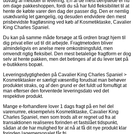
udvalg af metoder til levering. En af de mest benyttede er nu
om dage pakkeshoppen, fordi du så har fuld fleksibilitet til at
hente de købte varer den dag der passer dig. Den er nemlig
usædvanlig let gængelig, og desuden endvidere den mest
prisbevidste fragtløsning ved køb af Kosmetiktaske, Cavalier
King Charles Spaniel.
Du kan på samme måde forsøge at få ordren bragt hjem til
dig privat eller ud til dit arbejde. Fragtmetoden bliver
almindeligvis en anelse mere omkostningsfuld, men
omvendt rigtig fleksibel. Den mest betalelige fragtform er dog
selv at hente pakken, men det betinges af at du lever tæt på
e-butikkens bopæl.
Leveringsdygtigheden på Cavalier King Charles Spaniel >
Kosmetiktasker er særligt væsentlig forudsat man behøver
produktet straks, og af den grund er det fuldt ud fornuftigt at
man efterser den forventede leveringsdato ved det
respektive produkt.
Mange e-forhandlere lover 1 dags fragt på en hel del
varenumre, eksempelvis Kosmetiktaske, Cavalier King
Charles Spaniel, men som trods alt er regnet ud fra at
transaktionen realiseres forinden et fastslået tidspunkt,
sådan at de har mulighed for at nå at få dit nye produkt klar
forinden lagerpersonalet får fri.