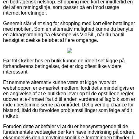
en bedragerisk netshop. Shopping med kort er imidlertid en
del af en retningslinje, som passer på en imod uægte
internet forretninger.
Generelt slår vi et slag for shopping med kort eller betalinger
med mobilen. Som en alternativ mulighed kunne du benytte
en afdragsordning fra eksempelvis ViaBill, når du har til
hensigt at dække beløbet af flere omgange.
Før folk køber hos en butik kunne de ideelt set kigge på
forhandlerens betingelser, det er dog oftest ikke videre
interessant.
Et nemmere alternativ kunne være at kigge hvorvidt
webshoppen er e-mærket medlem, fordi det almindeligvis er
en angivelse af at e-butikken lever op til de opstillede regler,
udover at e-firmaet fra tid til anden vurderes af fagfolk som er
inde i bestemmelserne på området. Det giver dig chance for
bistand, ifald du forvoldes problemstillinger som følge af dit
indkøb.
Foruden dette anbefaler vi at du er hensynstagende til de
fundamentale vedtægter der kan have indvirkning på ordren,
eksempelvis den ombytningspolitik e-forretningen tilbyder. I