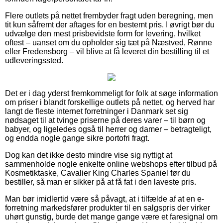
Flere outlets på nettet frembyder fragt uden beregning, men
tit kun såfremt der aftages for en bestemt pris. I øvrigt bør du
udvælge den mest prisbevidste form for levering, hvilket
oftest – uanset om du opholder sig tæt på Næstved, Rønne
eller Fredensborg – vil blive at få leveret din bestilling til et
udleveringssted.
Det er i dag yderst fremkommeligt for folk at søge information
om priser i blandt forskellige outlets på nettet, og herved har
langt de fleste internet forretninger i Danmark set sig
nødsaget til at tvinge priserne på deres varer – til børn og
babyer, og ligeledes også til herrer og damer – betragteligt,
og endda nogle gange sikre portofri fragt.
Dog kan det ikke desto mindre vise sig nyttigt at
sammenholde nogle enkelte online webshops efter tilbud på
Kosmetiktaske, Cavalier King Charles Spaniel før du
bestiller, så man er sikker på at få fat i den laveste pris.
Man bør imidlertid være så påvagt, at i tilfælde af at en e-
forretning markedsfører produkter til en salgspris der virker
uhørt gunstig, burde det mange gange være et faresignal om