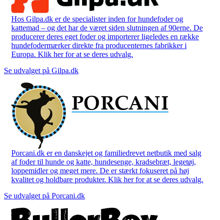
Hos Gilpa.dk er de specialister inden for hundefoder og
kattemad – og det har de været siden slutningen af 90erne. De
producerer deres eget foder og importerer ligeledes en række
hundefodermærker direkte fra producenternes fabrikker i
Europa. Klik her for at se deres udvalg.
Se udvalget på Gilpa.dk
Porcani.dk er en danskejet og familiedrevet netbutik med salg
af foder til hunde og katte, hundesenge, kradsebræt, legetøj,
loppemidler og meget mere. De er stærkt fokuseret på høj
kvalitet og holdbare produkter. Klik her for at se deres udvalg.
Se udvalget på Porcani.dk