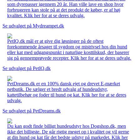
som dyrepasser igennem 20 år. Han ville lave en shop hvor
forbrugeren kan stole på at det produkt de køber, er af høj
kvalitet. Klik her for at se deres udvalg.
Se udvalget på Mydreampet.dk
PetIQ.dk mål er at give dig løsninger på de oftest
forekommende årsager til sygdom og mistrivsel hos din hund
eller kat med udgangspunkt i naturlige kosttilskud, der baserer
sig på gennemprøvede recepter. Klik her for at se deres udvalg.
Se udvalget på PetIQ.dk
PetDreams.dk er en 100% dansk ejet og drevet E-mærket
netbutik. De sælger et bredt udvalg af hundeudstyr,
kattetilbehør og foder til hund og kat. Klik her for at se deres
udvalg.
Se udvalget på PetDreams.dk
Du kan godt finde billigt hundeudstyr hos Dogshop.dk, men
ikke det billigste. De går rigtig meget op i kvalitet og vil gerne
at din hund og kat får det bedste udstyr på markedet. Klik her