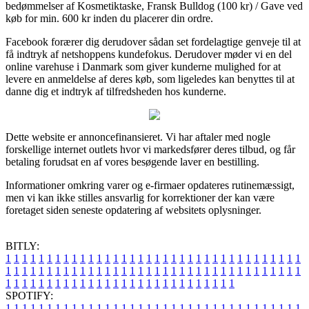
bedømmelser af Kosmetiktaske, Fransk Bulldog (100 kr) / Gave ved
køb for min. 600 kr inden du placerer din ordre.
Facebook forærer dig derudover sådan set fordelagtige genveje til at
få indtryk af netshoppens kundefokus. Derudover møder vi en del
online varehuse i Danmark som giver kunderne mulighed for at
levere en anmeldelse af deres køb, som ligeledes kan benyttes til at
danne dig et indtryk af tilfredsheden hos kunderne.
Dette website er annoncefinansieret. Vi har aftaler med nogle
forskellige internet outlets hvor vi markedsfører deres tilbud, og får
betaling forudsat en af vores besøgende laver en bestilling.
Informationer omkring varer og e-firmaer opdateres rutinemæssigt,
men vi kan ikke stilles ansvarlig for korrektioner der kan være
foretaget siden seneste opdatering af websitets oplysninger.
BITLY:
1
1
1
1
1
1
1
1
1
1
1
1
1
1
1
1
1
1
1
1
1
1
1
1
1
1
1
1
1
1
1
1
1
1
1
1
1
1
1
1
1
1
1
1
1
1
1
1
1
1
1
1
1
1
1
1
1
1
1
1
1
1
1
1
1
1
1
1
1
1
1
1
1
1
1
1
1
1
1
1
1
1
1
1
1
1
1
1
1
1
1
1
1
1
1
1
1
1
1
1
SPOTIFY:
1
1
1
1
1
1
1
1
1
1
1
1
1
1
1
1
1
1
1
1
1
1
1
1
1
1
1
1
1
1
1
1
1
1
1
1