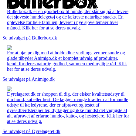
Bullerbox.dk er en goodiebox til hunde, der slår sig på at levere
det sjoveste hundelegetøj og de lækreste naturlige snacks. En
oplevelse for hele familien, leveret i nye sjove temaer hver
måned. Klik her for at se deres udvalg.
Se udvalget på Bullerbox.dk
For at hjælpe dig med at holde dine yndlings venner sunde og
glade tilbyder Animigo.dk et komplet udvalg af produkter,
kendt for deres naturlig godhed, sammen med nyttige råd. Klik
her for at se deres udvalg.
Se udvalget på Animigo.dk
Dyrelageret.dk er shoppen til dig, der elsker kvalitetsudstyr til
din hund, kat eller hest. De lægger mange kræfter i at forhandle
udstyr til kæledyrene, der er afprøvet og testet af
dyreadfærdsterapeuter, dyrlæger og ikke mindst det vigtigste af
alt, afprøvet af erfarne hunde-, katte-, og hesteejere. Klik her for
at se deres udvalg.
Se udvalget på Dyrelageret.dk