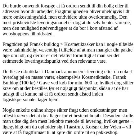
Du burde omvendt forsøge at få ordren sendt til din bolig eller til
adressen hvor du arbejder. Fragtmuligheden bliver uheldigvis lidt
mere omkostningsfuld, men endvidere ultra overkommelig. Den
mest prisbevidste leveringsmodel er dog at du selv henter varerne,
men den mulighed nødvendiggør at du bor i kort afstand af
webshoppens tilholdssted.
Fragttiden på Fransk bulldog > Kosmetiktasker kan i nogle tilfælde
være ualmindeligt væsentlig i tilfælde af at man mangler din pakke
lige om lidt, og derfor er det relativt fornuftigt at man ser det
estimerede leveringstidspunkt ved den relevante vare.
De fleste e-butikker i Danmark annoncerer levering efter en enkelt
hverdag på en masse varer, eksempelvis Kosmetiktaske, Fransk
Bulldog (100 kr) / Gave ved køb for min. 600 kr, hvilket dog stiller
krav om at der bestilles før et nøjagtigt tidspunkt, sådan at de har
udsigt til at kunne nå at få ordren sendt afsted inden
logistikpersonalet tager hjem.
Nogle enkelte online shops sikrer fragt uden omkostninger, men
oftest kræves det at du aftager for et bestemt beløb. Desuden skulle
man udse dig den mest letkøbte metode til levering, hvilket gerne –
ligegyldigt om du opholder sig i Taastrup, Korsør eller Vejen – vil
være at få fragtfirmaet til at køre din ordre til en pakkeshop.