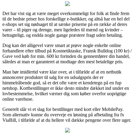
Det har vist sig at være meget overkommeligt for folk at finde frem
til de bedste priser hos forskellige e-butikker, og altså har en hel del
e-shops set sig nødsaget til at sænke priserne på en række af deres
varer – til piger og drenge, men ligeledes til mænd og kvinder –
betragteligt, og endda nogle gange præstere fragt uden betaling.
Dog kan det alligevel være smart at prøve nogle enkelte online
forhandlere efter tilbud på Kosmetiktaske, Fransk Bulldog (100 kr) /
Gave ved køb for min. 600 kr forinden du gennemfører din handel,
således at man er garanteret at modtage den mest betalelige pris.
Man bør imidlertid være klar over, at i tilfælde af at en netbutik
annoncerer produkter til salg for en udsalgspris der er
himmelråbende god, så er det ofte være et kendetegn på en fup
netshop. Kortbestillinger er ikke desto mindre dækket ind under en
lovbestemmelse, hvilket værner dig som køber overfor uoprigtige
online varehuse.
Generelt slår vi et slag for bestillinger med kort eller MobilePay.
Som alternativ kunne du overveje en løsning på afbetaling fra fx
ViaBill, i tilfælde af at du hellere vil dække pengene over flere uger.