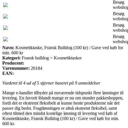
Besøg
websho
Besøg
websho
Besøg
websho
Besøg
websho
Navn:
Kosmetiktaske, Fransk Bulldog (100 kr) / Gave ved køb for
min. 600 kr
Kategori:
Fransk bulldog > Kosmetiktasker
Producent:
Varenummer:
26184
EAN:
Vurderet til
4
ud af 5 stjerner baseret på
9
anmeldelser
Mange e-handler tilbyder på nuværende tidspunkt flere løsninger til
levering. En favorit iblandt mange er nu om stunder pakkeshoppen,
fordi det er ekstremt fleksibelt at kunne hente produkterne når det
passer dig bedst. Fragtløsningen er altså ekstremt fleksibel, samt
oftest tilmed den mindst kostelige løsning til levering ved køb af
Kosmetiktaske, Fransk Bulldog (100 kr) / Gave ved køb for min.
600 kr.