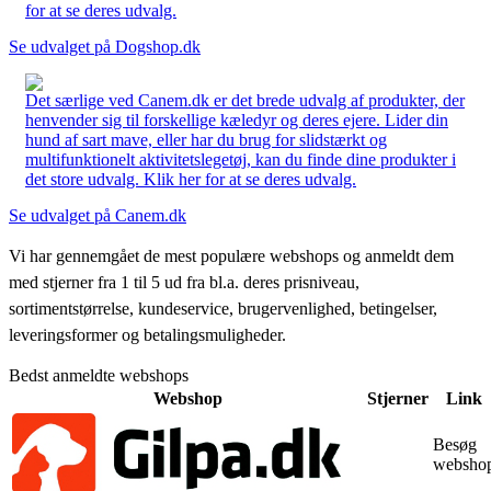
for at se deres udvalg.
Se udvalget på Dogshop.dk
Det særlige ved Canem.dk er det brede udvalg af produkter, der
henvender sig til forskellige kæledyr og deres ejere. Lider din
hund af sart mave, eller har du brug for slidstærkt og
multifunktionelt aktivitetslegetøj, kan du finde dine produkter i
det store udvalg. Klik her for at se deres udvalg.
Se udvalget på Canem.dk
Vi har gennemgået de mest populære webshops og anmeldt dem
med stjerner fra 1 til 5 ud fra bl.a. deres prisniveau,
sortimentstørrelse, kundeservice, brugervenlighed, betingelser,
leveringsformer og betalingsmuligheder.
Bedst anmeldte webshops
Webshop
Stjerner
Link
Besøg
websho