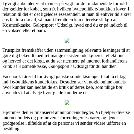
I øvrigt anbefaler vi at man er på vagt for de fundamentale forhold
der gælder for købet, som fx hvilken byttepolitik e-butikken lover. I
relation til det er det ligeledes essesentielt, at man til enhver tid sikrer
ens faktura e-mail, så man i fremtiden kan eftervise sit køb af
Kosmetiktaske, Galopsport / Udsolgt, hvad end du er på indkøb til
en voksen eller et barn.
Trustpilot fremskaffer uden sammenligning relevante løsninger til at
gøre dig bekendt med ret mange eksisterende køberes reflektioner
og herved er det klogt, at du ser nærmere på internet forhandlerens
kritik af Kosmetiktaske, Galopsport / Udsolgt før du handler.
Facebook fører til for øvrigt ganske solide løsninger til at få et kig
ind i e-butikkens kundefokus. Desuden ser vi nogle online outlets
hvor kunder kan nedfælde en kritik af deres køb, som tillige bør
anvendes til at afveje hvor glade kunderne er.
Hjemmesiden er finansieret af annonceindtægter. Vi hjælper diverse
internet outlets og promoverer forretningernes varer, og tjener
godtgørelse i tilfælde af at de personer vi sender videre udfører en
bestilling.