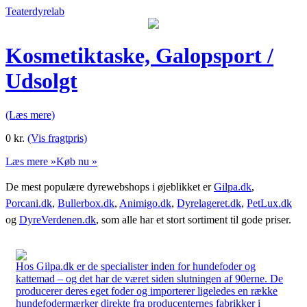
Teaterdyrelab
Kosmetiktaske, Galopsport /
Udsolgt
(Læs mere)
0
kr.
(Vis fragtpris)
Læs mere »
Køb nu »
De mest populære dyrewebshops i øjeblikket er
Gilpa.dk
,
Porcani.dk
,
Bullerbox.dk
,
Animigo.dk
,
Dyrelageret.dk
,
PetLux.dk
og
DyreVerdenen.dk
, som alle har et stort sortiment til gode priser.
Hos Gilpa.dk er de specialister inden for hundefoder og
kattemad – og det har de været siden slutningen af 90erne. De
producerer deres eget foder og importerer ligeledes en række
hundefodermærker direkte fra producenternes fabrikker i