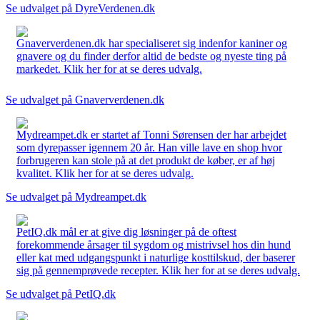
Se udvalget på DyreVerdenen.dk
Gnaververdenen.dk har specialiseret sig indenfor kaniner og
gnavere og du finder derfor altid de bedste og nyeste ting på
markedet. Klik her for at se deres udvalg.
Se udvalget på Gnaververdenen.dk
Mydreampet.dk er startet af Tonni Sørensen der har arbejdet
som dyrepasser igennem 20 år. Han ville lave en shop hvor
forbrugeren kan stole på at det produkt de køber, er af høj
kvalitet. Klik her for at se deres udvalg.
Se udvalget på Mydreampet.dk
PetIQ.dk mål er at give dig løsninger på de oftest
forekommende årsager til sygdom og mistrivsel hos din hund
eller kat med udgangspunkt i naturlige kosttilskud, der baserer
sig på gennemprøvede recepter. Klik her for at se deres udvalg.
Se udvalget på PetIQ.dk