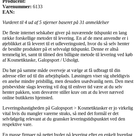
Producent:
Varenummer:
6133
EAN:
Vurderet til
4
ud af 5 stjerner baseret på
31
anmeldelser
De fleste internet selskaber giver på nuværende tidspunkt en lang
række forskellige metoder til levering. En af de mest anvendte er i
øjeblikket at få leveret til et udleveringssted, hvor du så selv henter
de bestilte produkter på et selvvalgt tidspunkt. Denne er altså
temmelig let, samt tit tilmed den billigste metode til levering ved køb
af Kosmetiktaske, Galopsport / Udsolgt.
Du bør på samme måde overveje at vælge at få udbragt til din
adresse eller ud til din arbejdsplads. Løsningen viser sig uheldigvis
en anelse mindre prisbillig, men desuden usædvanlig nem. Den mest
prisbevidste slags levering vil dog til enhver tid være at du selv
henter pakken, som desværre stiller krav om at du lever nærved
online butikkens hjemsted.
Leveringshastigheden på Galopsport > Kosmetiktasker er jo virkelig
vital hvis du mangler varerne straks, så med det formål er det
selvfølgelig relevant at du gransker leveringstidspunktet ved den
respektive vare.
En masse firmaer på nettet byder på levering efter en enkelt hverdag