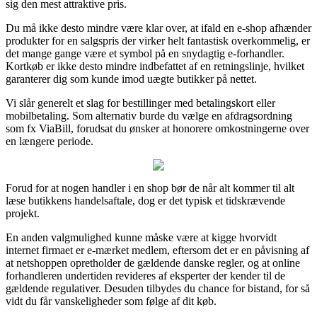
sig den mest attraktive pris.
Du må ikke desto mindre være klar over, at ifald en e-shop afhænder
produkter for en salgspris der virker helt fantastisk overkommelig, er
det mange gange være et symbol på en snydagtig e-forhandler.
Kortkøb er ikke desto mindre indbefattet af en retningslinje, hvilket
garanterer dig som kunde imod uægte butikker på nettet.
Vi slår generelt et slag for bestillinger med betalingskort eller
mobilbetaling. Som alternativ burde du vælge en afdragsordning
som fx ViaBill, forudsat du ønsker at honorere omkostningerne over
en længere periode.
Forud for at nogen handler i en shop bør de når alt kommer til alt
læse butikkens handelsaftale, dog er det typisk et tidskrævende
projekt.
En anden valgmulighed kunne måske være at kigge hvorvidt
internet firmaet er e-mærket medlem, eftersom det er en påvisning af
at netshoppen opretholder de gældende danske regler, og at online
forhandleren undertiden revideres af eksperter der kender til de
gældende regulativer. Desuden tilbydes du chance for bistand, for så
vidt du får vanskeligheder som følge af dit køb.