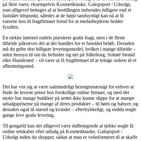
på flere varer, eksempelvis Kosmetiktaske, Galopsport / Udsolgt,
som alligevel betinges af at bestillingen indsendes tidligere end et
fastslået tidspunkt, således at de højst sandsynligt kan nå at få
varerne hen til fragtfirmaet forud for at medarbejderne holder
fyraften.
En række internet outlets præsterer gratis fragt, men i de fleste
tilfælde påkræves det at der handles for et fastslået beløb. Desuden
må du gribe den billigste leveringsmodel, hvilket i mange tilfælde –
uden hensyn til om du befinder sig tæt på Silkeborg, Solrød Strand
eller Hundested – vil være at få fragtfirmaet til at bringe ordren til et
afhentningssted.
Det har vist sig at være ualmindeligt hensigtsmæssigt for enhver at
finde de laveste priser hos forskellige online firmaer, og med det
motiv har mange butikker på nettet ikke kunne slippe for at stampe
udsalgspriserne på mange af deres produkter – til børn og babyer, og
desuden også til mænd og kvinder – eftertrykkeligt, og endda nogle
gange love gratis levering.
Til gengæld kan det alligevel være indbringende at tjekke nogle få
online selskaber efter udsalg på Kosmetiktaske, Galopsport /
Udsolgt inden du shopper, sådan at man er velinformeret til at skaffe