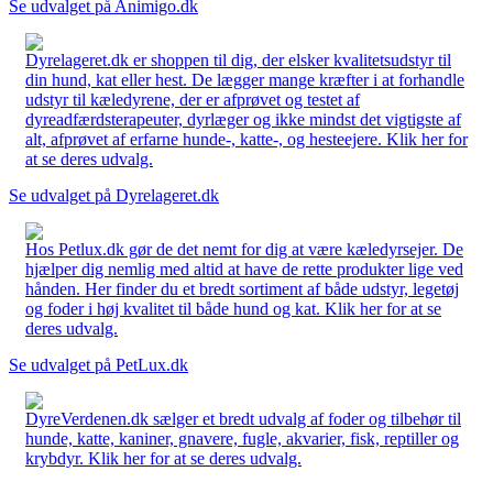
Se udvalget på Animigo.dk
Dyrelageret.dk er shoppen til dig, der elsker kvalitetsudstyr til
din hund, kat eller hest. De lægger mange kræfter i at forhandle
udstyr til kæledyrene, der er afprøvet og testet af
dyreadfærdsterapeuter, dyrlæger og ikke mindst det vigtigste af
alt, afprøvet af erfarne hunde-, katte-, og hesteejere. Klik her for
at se deres udvalg.
Se udvalget på Dyrelageret.dk
Hos Petlux.dk gør de det nemt for dig at være kæledyrsejer. De
hjælper dig nemlig med altid at have de rette produkter lige ved
hånden. Her finder du et bredt sortiment af både udstyr, legetøj
og foder i høj kvalitet til både hund og kat. Klik her for at se
deres udvalg.
Se udvalget på PetLux.dk
DyreVerdenen.dk sælger et bredt udvalg af foder og tilbehør til
hunde, katte, kaniner, gnavere, fugle, akvarier, fisk, reptiller og
krybdyr. Klik her for at se deres udvalg.