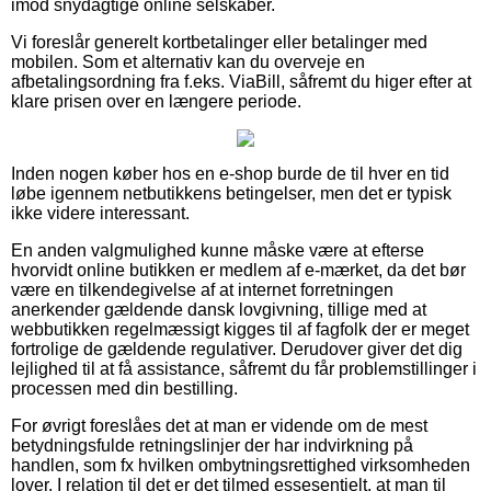
imod snydagtige online selskaber.
Vi foreslår generelt kortbetalinger eller betalinger med
mobilen. Som et alternativ kan du overveje en
afbetalingsordning fra f.eks. ViaBill, såfremt du higer efter at
klare prisen over en længere periode.
Inden nogen køber hos en e-shop burde de til hver en tid
løbe igennem netbutikkens betingelser, men det er typisk
ikke videre interessant.
En anden valgmulighed kunne måske være at efterse
hvorvidt online butikken er medlem af e-mærket, da det bør
være en tilkendegivelse af at internet forretningen
anerkender gældende dansk lovgivning, tillige med at
webbutikken regelmæssigt kigges til af fagfolk der er meget
fortrolige de gældende regulativer. Derudover giver det dig
lejlighed til at få assistance, såfremt du får problemstillinger i
processen med din bestilling.
For øvrigt foreslåes det at man er vidende om de mest
betydningsfulde retningslinjer der har indvirkning på
handlen, som fx hvilken ombytningsrettighed virksomheden
lover. I relation til det er det tilmed essesentielt, at man til