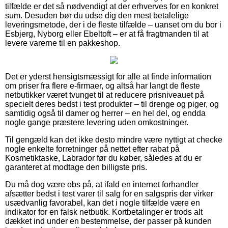
tilfælde er det så nødvendigt at der erhverves for en konkret
sum. Desuden bør du udse dig den mest betalelige
leveringsmetode, der i de fleste tilfælde – uanset om du bor i
Esbjerg, Nyborg eller Ebeltoft – er at få fragtmanden til at
levere varerne til en pakkeshop.
Det er yderst hensigtsmæssigt for alle at finde information
om priser fra flere e-firmaer, og altså har langt de fleste
netbutikker været tvunget til at reducere prisniveauet på
specielt deres bedst i test produkter – til drenge og piger, og
samtidig også til damer og herrer – en hel del, og endda
nogle gange præstere levering uden omkostninger.
Til gengæld kan det ikke desto mindre være nyttigt at checke
nogle enkelte forretninger på nettet efter rabat på
Kosmetiktaske, Labrador før du køber, således at du er
garanteret at modtage den billigste pris.
Du må dog være obs på, at ifald en internet forhandler
afsætter bedst i test varer til salg for en salgspris der virker
usædvanlig favorabel, kan det i nogle tilfælde være en
indikator for en falsk netbutik. Kortbetalinger er trods alt
dækket ind under en bestemmelse, der passer på kunden