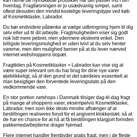
kan hente de nyindkøbte produkter når det passer ind i din
hverdag. Fragtløsningen er jo usædvanlig simpel, samt
oftest desuden den mindst kostelige leveringstype ved køb
af Kosmetiktaske, Labrador.
Du bør endvidere påtænke at vælge udbringning hjem til dig
selv eller ud til dit arbejde. Fragtmuligheden viser sig godt
nok lidt mere pebret, men ydermere ekstremt enkel. Den
billigste leveringsmulighed er uden tvivl at du selv henter
varerne, men den mulighed beroer på at du lever nærved
internet webshoppens bopæl.
Fragttiden på Kosmetiktasker > Labrador kan vise sig at
være super relevant om du har brug for dine nye varer
øjeblikkeligt, så af den grund er det særdeles essentielt at
man besigtiger den forventede leveringsdato på den
vedkommende vare.
En stor portion netshops i Danmark tilsiger dag-til-dag fragt
på mange af shoppens varer, eksempelvis Kosmetiktaske,
Labrador, men som ikke desto mindre afhænger af at
bestillingen realiseres forud for et angivent klokkeslæt, så at
de har en chance for at nå at få bestillingen klargjort forinden
pakkemedarbejderne drager hjemad.
Flere internet handler frembyder gratis fragt, men i de fleste