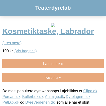
Teaterdyrelab
Kosmetiktaske, Labrador
(Læs mere)
100
kr.
(Vis fragtpris)
Læs mere »
Køb nu »
De mest populære dyrewebshops i øjeblikket er
Gilpa.dk
,
Porcani.dk
,
Bullerbox.dk
,
Animigo.dk
,
Dyrelageret.dk
,
PetLux.dk
og
DyreVerdenen.dk
, som alle har et stort