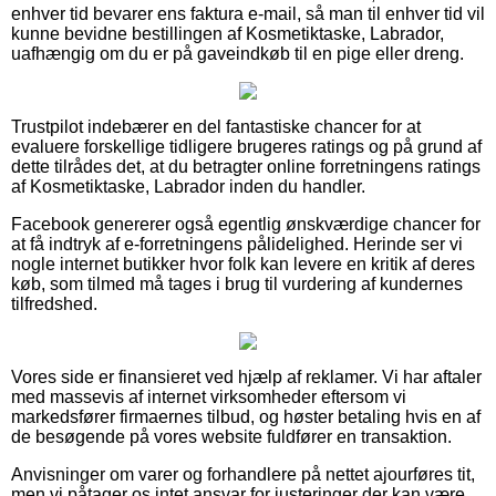
enhver tid bevarer ens faktura e-mail, så man til enhver tid vil
kunne bevidne bestillingen af Kosmetiktaske, Labrador,
uafhængig om du er på gaveindkøb til en pige eller dreng.
Trustpilot indebærer en del fantastiske chancer for at
evaluere forskellige tidligere brugeres ratings og på grund af
dette tilrådes det, at du betragter online forretningens ratings
af Kosmetiktaske, Labrador inden du handler.
Facebook genererer også egentlig ønskværdige chancer for
at få indtryk af e-forretningens pålidelighed. Herinde ser vi
nogle internet butikker hvor folk kan levere en kritik af deres
køb, som tilmed må tages i brug til vurdering af kundernes
tilfredshed.
Vores side er finansieret ved hjælp af reklamer. Vi har aftaler
med massevis af internet virksomheder eftersom vi
markedsfører firmaernes tilbud, og høster betaling hvis en af
de besøgende på vores website fuldfører en transaktion.
Anvisninger om varer og forhandlere på nettet ajourføres tit,
men vi påtager os intet ansvar for justeringer der kan være