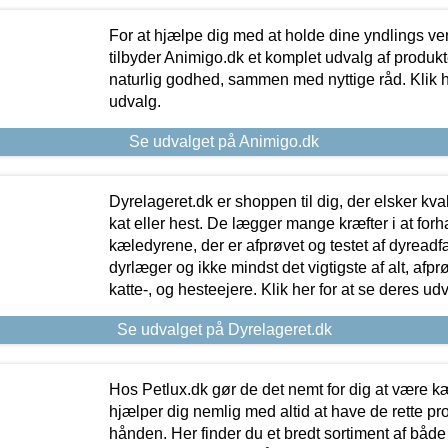
For at hjælpe dig med at holde dine yndlings v
tilbyder Animigo.dk et komplet udvalg af produkte
naturlig godhed, sammen med nyttige råd. Klik he
udvalg.
Se udvalget på Animigo.dk
Dyrelageret.dk er shoppen til dig, der elsker kvali
kat eller hest. De lægger mange kræfter i at forha
kæledyrene, der er afprøvet og testet af dyreadf
dyrlæger og ikke mindst det vigtigste af alt, afpr
katte-, og hesteejere. Klik her for at se deres udv
Se udvalget på Dyrelageret.dk
Hos Petlux.dk gør de det nemt for dig at være k
hjælper dig nemlig med altid at have de rette pr
hånden. Her finder du et bredt sortiment af både 