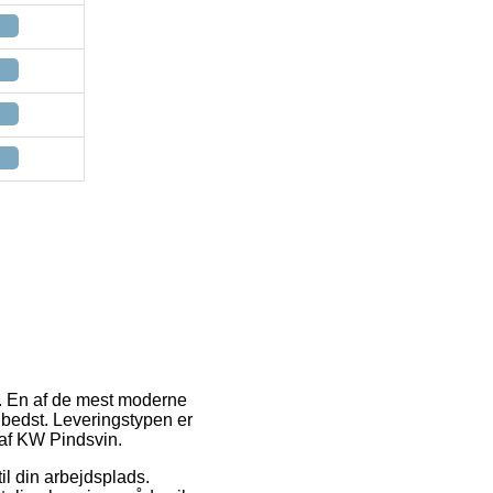
er. En af de mest moderne
g bedst. Leveringstypen er
 af KW Pindsvin.
 til din arbejdsplads.