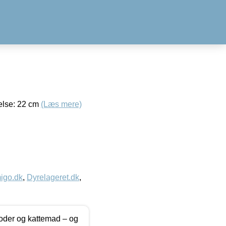
relse: 22 cm
(Læs mere)
igo.dk
,
Dyrelageret.dk
,
foder og kattemad – og