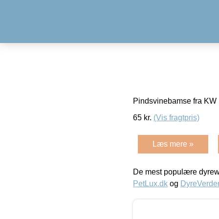
Pindsvinebamse fra KW F
65
kr.
(Vis fragtpris)
Læs mere »
De mest populære dyrewe
PetLux.dk
og
DyreVerde