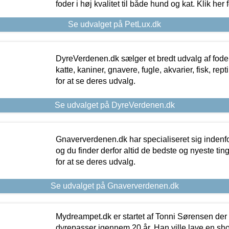
foder i høj kvalitet til både hund og kat. Klik her
Se udvalget på PetLux.dk
DyreVerdenen.dk sælger et bredt udvalg af foder 
katte, kaniner, gnavere, fugle, akvarier, fisk, repti
for at se deres udvalg.
Se udvalget på DyreVerdenen.dk
Gnaververdenen.dk har specialiseret sig indenf
og du finder derfor altid de bedste og nyeste tin
for at se deres udvalg.
Se udvalget på Gnaververdenen.dk
Mydreampet.dk er startet af Tonni Sørensen der
dyrepasser igennem 20 år. Han ville lave en sh