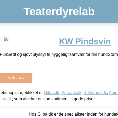
Teaterdyrelab
KW Pindsvin
unSødt og sjovt plysdyr til hyggeligt samvær for din hundStør
Køb nu »
bshops i øjeblikket er
Gilpa.dk
,
Porcani.dk
,
Bullerbox.dk
,
Anim
nen.dk
, som alle har et stort sortiment til gode priser.
Hos Gilpa.dk er de specialister inden for hunde