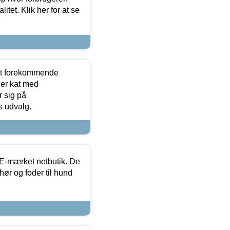
itet. Klik her for at se
est forekommende
ler kat med
r sig på
s udvalg.
E-mærket netbutik. De
hør og foder til hund