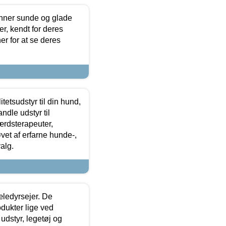
enner sunde og glade
r, kendt for deres
r for at se deres
tetsudstyr til din hund,
ndle udstyr til
ærdsterapeuter,
øvet af erfarne hunde-,
alg.
æledyrsejer. De
odukter lige ved
udstyr, legetøj og