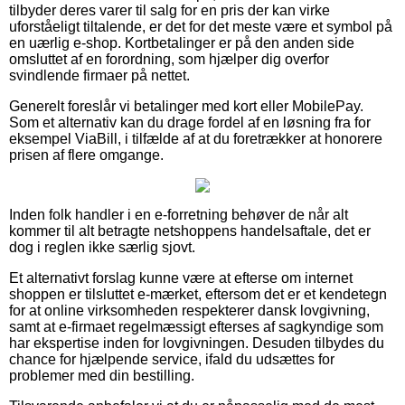
tilbyder deres varer til salg for en pris der kan virke
uforståeligt tiltalende, er det for det meste være et symbol på
en uærlig e-shop. Kortbetalinger er på den anden side
omsluttet af en forordning, som hjælper dig overfor
svindlende firmaer på nettet.
Generelt foreslår vi betalinger med kort eller MobilePay.
Som et alternativ kan du drage fordel af en løsning fra for
eksempel ViaBill, i tilfælde af at du foretrækker at honorere
prisen af flere omgange.
Inden folk handler i en e-forretning behøver de når alt
kommer til alt betragte netshoppens handelsaftale, det er
dog i reglen ikke særlig sjovt.
Et alternativt forslag kunne være at efterse om internet
shoppen er tilsluttet e-mærket, eftersom det er et kendetegn
for at online virksomheden respekterer dansk lovgivning,
samt at e-firmaet regelmæssigt efterses af sagkyndige som
har ekspertise inden for lovgivningen. Desuden tilbydes du
chance for hjælpende service, ifald du udsættes for
problemer med din bestilling.