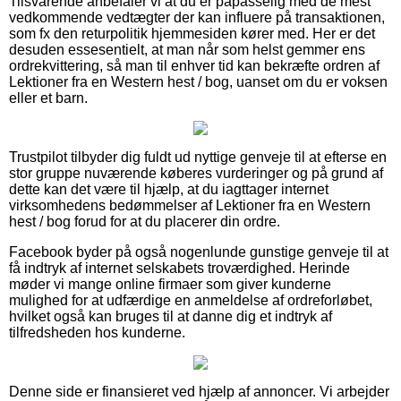
Tilsvarende anbefaler vi at du er påpasselig med de mest
vedkommende vedtægter der kan influere på transaktionen,
som fx den returpolitik hjemmesiden kører med. Her er det
desuden essesentielt, at man når som helst gemmer ens
ordrekvittering, så man til enhver tid kan bekræfte ordren af
Lektioner fra en Western hest / bog, uanset om du er voksen
eller et barn.
Trustpilot tilbyder dig fuldt ud nyttige genveje til at efterse en
stor gruppe nuværende køberes vurderinger og på grund af
dette kan det være til hjælp, at du iagttager internet
virksomhedens bedømmelser af Lektioner fra en Western
hest / bog forud for at du placerer din ordre.
Facebook byder på også nogenlunde gunstige genveje til at
få indtryk af internet selskabets troværdighed. Herinde
møder vi mange online firmaer som giver kunderne
mulighed for at udfærdige en anmeldelse af ordreforløbet,
hvilket også kan bruges til at danne dig et indtryk af
tilfredsheden hos kunderne.
Denne side er finansieret ved hjælp af annoncer. Vi arbejder