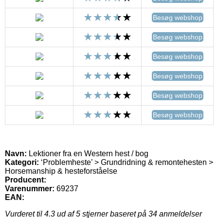
Besøg webshop
Besøg webshop
Besøg webshop
Besøg webshop
Besøg webshop
Besøg webshop
Navn:
Lektioner fra en Western hest / bog
Kategori:
‘Problemheste’ > Grundridning & remontehesten >
Horsemanship & hesteforståelse
Producent:
Varenummer:
69237
EAN:
Vurderet til
4.3
ud af 5 stjerner baseret på
34
anmeldelser