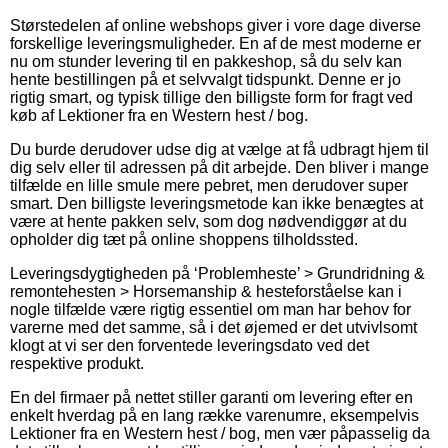
Størstedelen af online webshops giver i vore dage diverse
forskellige leveringsmuligheder. En af de mest moderne er
nu om stunder levering til en pakkeshop, så du selv kan
hente bestillingen på et selvvalgt tidspunkt. Denne er jo
rigtig smart, og typisk tillige den billigste form for fragt ved
køb af Lektioner fra en Western hest / bog.
Du burde derudover udse dig at vælge at få udbragt hjem til
dig selv eller til adressen på dit arbejde. Den bliver i mange
tilfælde en lille smule mere pebret, men derudover super
smart. Den billigste leveringsmetode kan ikke benægtes at
være at hente pakken selv, som dog nødvendiggør at du
opholder dig tæt på online shoppens tilholdssted.
Leveringsdygtigheden på ‘Problemheste’ > Grundridning &
remontehesten > Horsemanship & hesteforståelse kan i
nogle tilfælde være rigtig essentiel om man har behov for
varerne med det samme, så i det øjemed er det utvivlsomt
klogt at vi ser den forventede leveringsdato ved det
respektive produkt.
En del firmaer på nettet stiller garanti om levering efter en
enkelt hverdag på en lang række varenumre, eksempelvis
Lektioner fra en Western hest / bog, men vær påpasselig da