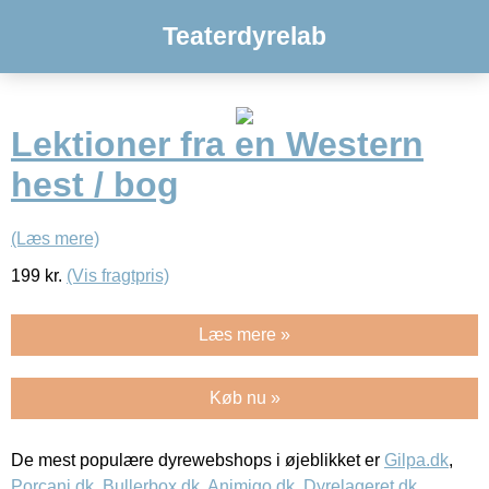
Teaterdyrelab
Lektioner fra en Western
hest / bog
(Læs mere)
199
kr.
(Vis fragtpris)
Læs mere »
Køb nu »
De mest populære dyrewebshops i øjeblikket er
Gilpa.dk
,
Porcani.dk
,
Bullerbox.dk
,
Animigo.dk
,
Dyrelageret.dk
,