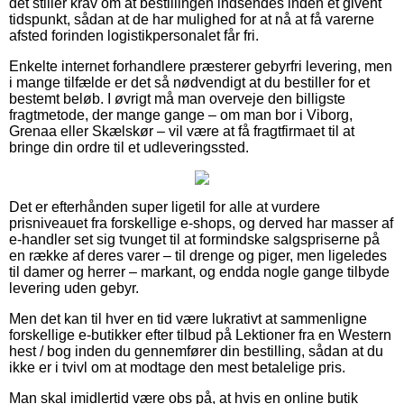
det stiller krav om at bestillingen indsendes inden et givent
tidspunkt, sådan at de har mulighed for at nå at få varerne
afsted forinden logistikpersonalet får fri.
Enkelte internet forhandlere præsterer gebyrfri levering, men
i mange tilfælde er det så nødvendigt at du bestiller for et
bestemt beløb. I øvrigt må man overveje den billigste
fragtmetode, der mange gange – om man bor i Viborg,
Grenaa eller Skælskør – vil være at få fragtfirmaet til at
bringe din ordre til et udleveringssted.
Det er efterhånden super ligetil for alle at vurdere
prisniveauet fra forskellige e-shops, og derved har masser af
e-handler set sig tvunget til at formindske salgspriserne på
en række af deres varer – til drenge og piger, men ligeledes
til damer og herrer – markant, og endda nogle gange tilbyde
levering uden gebyr.
Men det kan til hver en tid være lukrativt at sammenligne
forskellige e-butikker efter tilbud på Lektioner fra en Western
hest / bog inden du gennemfører din bestilling, sådan at du
ikke er i tvivl om at modtage den mest betalelige pris.
Man skal imidlertid være obs på, at hvis en online butik