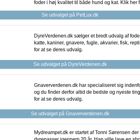
foder i høj kvalitet til både hund og kat. Klik her
Se udvalget på PetLux.dk
DyreVerdenen.dk sælger et bredt udvalg af foder 
katte, kaniner, gnavere, fugle, akvarier, fisk, repti
for at se deres udvalg.
Se udvalget på DyreVerdenen.dk
Gnaververdenen.dk har specialiseret sig indenf
og du finder derfor altid de bedste og nyeste tin
for at se deres udvalg.
Se udvalget på Gnaververdenen.dk
Mydreampet.dk er startet af Tonni Sørensen der
dyrepasser igennem 20 år. Han ville lave en sh