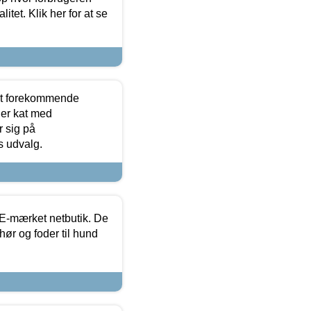
itet. Klik her for at se
est forekommende
ler kat med
r sig på
s udvalg.
E-mærket netbutik. De
hør og foder til hund