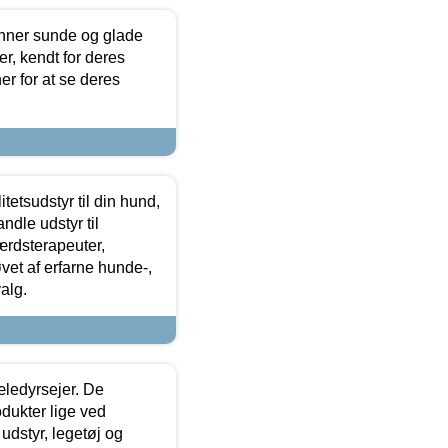
enner sunde og glade
r, kendt for deres
r for at se deres
tetsudstyr til din hund,
ndle udstyr til
ærdsterapeuter,
øvet af erfarne hunde-,
alg.
æledyrsejer. De
odukter lige ved
udstyr, legetøj og