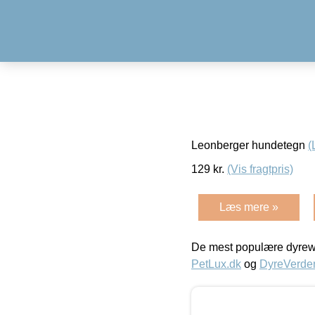
Leonberger hundetegn
(
129
kr.
(Vis fragtpris)
Læs mere »
De mest populære dyrewe
PetLux.dk
og
DyreVerde