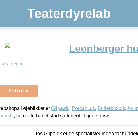
Teaterdyrelab
Leonberger h
Læs mere)
Køb nu »
bshops i øjeblikket er
Gilpa.dk
,
Porcani.dk
,
Bullerbox.dk
,
Anim
nen.dk
, som alle har et stort sortiment til gode priser.
Hos Gilpa.dk er de specialister inden for hunde