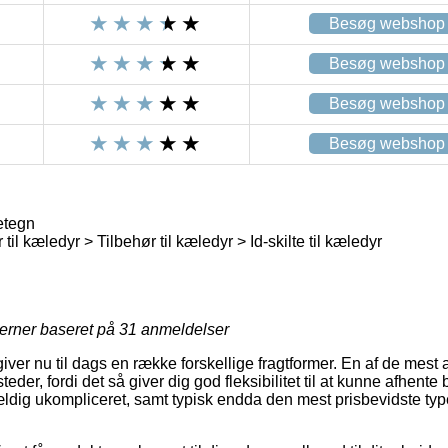
Besøg webshop
Besøg webshop
Besøg webshop
Besøg webshop
etegn
til kæledyr > Tilbehør til kæledyr > Id-skilte til kæledyr
jerner baseret på
31
anmeldelser
iver nu til dags en række forskellige fragtformer. En af de mest 
der, fordi det så giver dig god fleksibilitet til at kunne afhente b
ældig ukompliceret, samt typisk endda den mest prisbevidste type