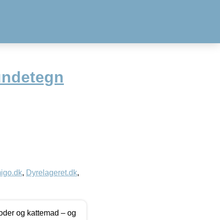
undetegn
igo.dk
,
Dyrelageret.dk
,
foder og kattemad – og