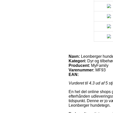
Navn:
Leonberger hund
Kategori:
Dyr og tilbehør 
Producent:
MyFamily
Varenummer:
MF93
EAN:
Vurderet til
4.3
ud af 5 st
En hel del online shops g
efterhånden udleveringsste
tidspunkt. Denne er jo v
Leonberger hundetegn.