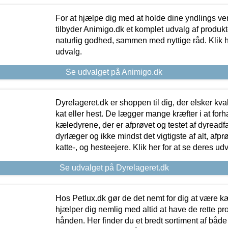
For at hjælpe dig med at holde dine yndlings v
tilbyder Animigo.dk et komplet udvalg af produkte
naturlig godhed, sammen med nyttige råd. Klik he
udvalg.
Se udvalget på Animigo.dk
Dyrelageret.dk er shoppen til dig, der elsker kvali
kat eller hest. De lægger mange kræfter i at forha
kæledyrene, der er afprøvet og testet af dyreadf
dyrlæger og ikke mindst det vigtigste af alt, afpr
katte-, og hesteejere. Klik her for at se deres udv
Se udvalget på Dyrelageret.dk
Hos Petlux.dk gør de det nemt for dig at være k
hjælper dig nemlig med altid at have de rette pr
hånden. Her finder du et bredt sortiment af både 