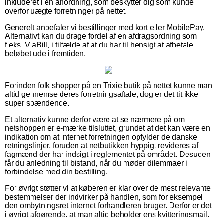
inkluderet i en anordning, som beskytter dig som kunde
overfor uægte forretninger på nettet.
Generelt anbefaler vi bestillinger med kort eller MobilePay.
Alternativt kan du drage fordel af en afdragsordning som
f.eks. ViaBill, i tilfælde af at du har til hensigt at afbetale
beløbet ude i fremtiden.
Forinden folk shopper på en Trixie butik på nettet kunne man
altid gennemse deres forretningsaftale, dog er det tit ikke
super spændende.
Et alternativ kunne derfor være at se nærmere på om
netshoppen er e-mærke tilsluttet, grundet at det kan være en
indikation om at internet forretningen opfylder de danske
retningslinjer, foruden at netbutikken hyppigt revideres af
fagmænd der har indsigt i reglementet på området. Desuden
får du anledning til bistand, når du møder dilemmaer i
forbindelse med din bestilling.
For øvrigt støtter vi at køberen er klar over de mest relevante
bestemmelser der indvirker på handlen, som for eksempel
den ombytningsret internet forhandleren bruger. Derfor er det
i øvrigt afgørende, at man altid beholder ens kvitteringsmail,