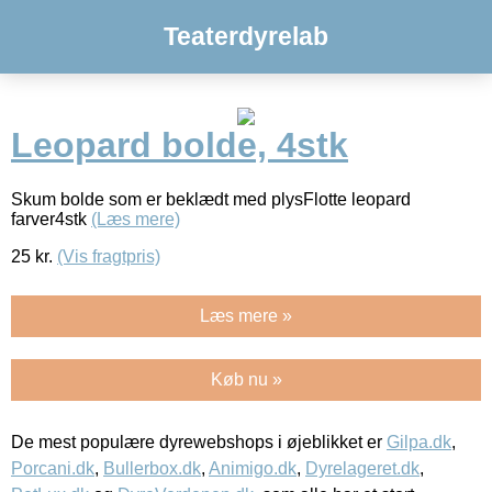
Teaterdyrelab
Leopard bolde, 4stk
Skum bolde som er beklædt med plysFlotte leopard
farver4stk
(Læs mere)
25
kr.
(Vis fragtpris)
Læs mere »
Køb nu »
De mest populære dyrewebshops i øjeblikket er
Gilpa.dk
,
Porcani.dk
,
Bullerbox.dk
,
Animigo.dk
,
Dyrelageret.dk
,