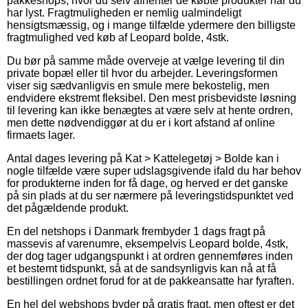
pakkeshops, hvor du selv afhenter de købte produkter når du
har lyst. Fragtmuligheden er nemlig ualmindeligt
hensigtsmæssig, og i mange tilfælde ydermere den billigste
fragtmulighed ved køb af Leopard bolde, 4stk.
Du bør på samme måde overveje at vælge levering til din
private bopæl eller til hvor du arbejder. Leveringsformen
viser sig sædvanligvis en smule mere bekostelig, men
endvidere ekstremt fleksibel. Den mest prisbevidste løsning
til levering kan ikke benægtes at være selv at hente ordren,
men dette nødvendiggør at du er i kort afstand af online
firmaets lager.
Antal dages levering på Kat > Kattelegetøj > Bolde kan i
nogle tilfælde være super udslagsgivende ifald du har behov
for produkterne inden for få dage, og herved er det ganske
på sin plads at du ser nærmere på leveringstidspunktet ved
det pågældende produkt.
En del netshops i Danmark frembyder 1 dags fragt på
massevis af varenumre, eksempelvis Leopard bolde, 4stk,
der dog tager udgangspunkt i at ordren gennemføres inden
et bestemt tidspunkt, så at de sandsynligvis kan nå at få
bestillingen ordnet forud for at de pakkeansatte har fyraften.
En hel del webshops byder på gratis fragt, men oftest er det