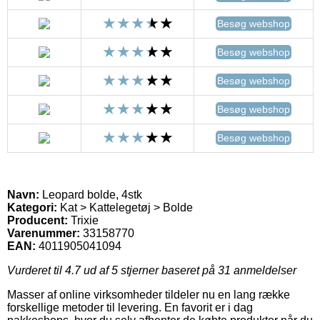
Besøg webshop
Besøg webshop
Besøg webshop
Besøg webshop
Besøg webshop
Navn:
Leopard bolde, 4stk
Kategori:
Kat > Kattelegetøj > Bolde
Producent:
Trixie
Varenummer:
33158770
EAN:
4011905041094
Vurderet til
4.7
ud af 5 stjerner baseret på
31
anmeldelser
Masser af online virksomheder tildeler nu en lang række
forskellige metoder til levering. En favorit er i dag