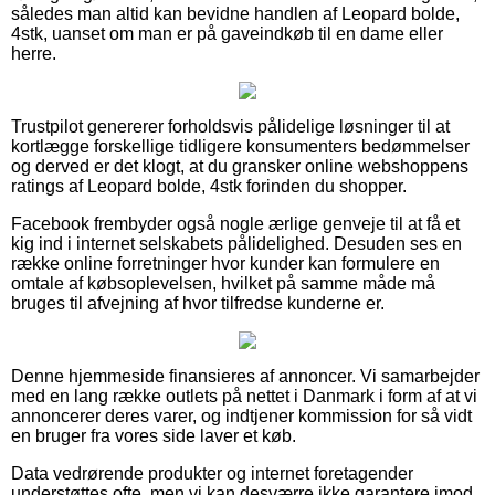
således man altid kan bevidne handlen af Leopard bolde,
4stk, uanset om man er på gaveindkøb til en dame eller
herre.
Trustpilot genererer forholdsvis pålidelige løsninger til at
kortlægge forskellige tidligere konsumenters bedømmelser
og derved er det klogt, at du gransker online webshoppens
ratings af Leopard bolde, 4stk forinden du shopper.
Facebook frembyder også nogle ærlige genveje til at få et
kig ind i internet selskabets pålidelighed. Desuden ses en
række online forretninger hvor kunder kan formulere en
omtale af købsoplevelsen, hvilket på samme måde må
bruges til afvejning af hvor tilfredse kunderne er.
Denne hjemmeside finansieres af annoncer. Vi samarbejder
med en lang række outlets på nettet i Danmark i form af at vi
annoncerer deres varer, og indtjener kommission for så vidt
en bruger fra vores side laver et køb.
Data vedrørende produkter og internet foretagender
understøttes ofte, men vi kan desværre ikke garantere imod