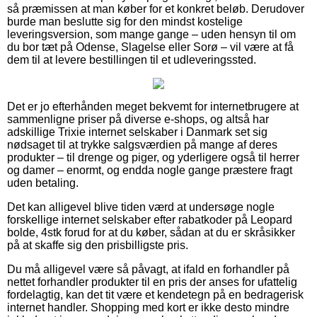
så præmissen at man køber for et konkret beløb. Derudover
burde man beslutte sig for den mindst kostelige
leveringsversion, som mange gange – uden hensyn til om
du bor tæt på Odense, Slagelse eller Sorø – vil være at få
dem til at levere bestillingen til et udleveringssted.
Det er jo efterhånden meget bekvemt for internetbrugere at
sammenligne priser på diverse e-shops, og altså har
adskillige Trixie internet selskaber i Danmark set sig
nødsaget til at trykke salgsværdien på mange af deres
produkter – til drenge og piger, og yderligere også til herrer
og damer – enormt, og endda nogle gange præstere fragt
uden betaling.
Det kan alligevel blive tiden værd at undersøge nogle
forskellige internet selskaber efter rabatkoder på Leopard
bolde, 4stk forud for at du køber, sådan at du er skråsikker
på at skaffe sig den prisbilligste pris.
Du må alligevel være så påvagt, at ifald en forhandler på
nettet forhandler produkter til en pris der anses for ufattelig
fordelagtig, kan det tit være et kendetegn på en bedragerisk
internet handler. Shopping med kort er ikke desto mindre